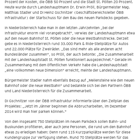
Prozent der Kosten, die ÖBB 50 Prozent und die Stadt St. Pölten 20 Prozent.
Heute wurde durch Landeshauptmann Dr. Erwin Pröll, Bürgermeister Mag.
Matthias Stadler und DI Heinz Gschnitzer (Geschäftsbereichsleiter ÖBB
Infrastruktur) der Startschuss für den Bau des neuen Parkdecks gegeben.
In Niederösterreich habe man in den letzten Jahrzehnten „bei der
Infrastruktur enorm viel vorangebracht", verwies der Landeshauptmann etwa
auf den neuen Bahnhof St. Pölten oder die neue Westbahnstrecke. Derzeit
gebe es in Niederösterreich rund 33.000 Park & Ride-Stellplätze für Autos
und 22.000 Plätze für Zweiräder. „Das sind mehr als alle anderen acht
Bundesländer zusammen", so Pröll, der auch betonte: „Die Zusammenarbeit
mit der Landeshauptstadt St. Pölten funktioniert ausgezeichnet." Gerade im
Zusammenhang mit dem öffentlichen Verkehr habe die Landeshauptstadt
„eine vollkommen neue Dimension" erreicht, meinte der Landeshauptmann.
Bürgermeister Stadler nahm ebenfalls Bezug auf „Meilensteine wie den neuen
Bahnhof oder die neue Westbahn" und bedankte sich bei den Partnern ÖBB
und Land Niederösterreich für die Zusammenarbeit.
DI Gschnitzer von der ÖBB Infrastruktur informierte über den Zeitplan des
Projektes: „Jetzt im Jänner beginnen die Abbrucharbeiten, im Dezember
2014 wird man hier parken können."
Von den insgesamt 750 Stellplätzen im neuen Parkdeck sollen Bahn- und
Buskunden profitieren, aber auch jene Personen, die rund um den Bahnhof
etwas zu erledigen haben: Denn rund 115 Kurzparkplätze werden für diese
Kundengruppe zur Verfügung stehen. Rund 70 Stellplätze werden für das