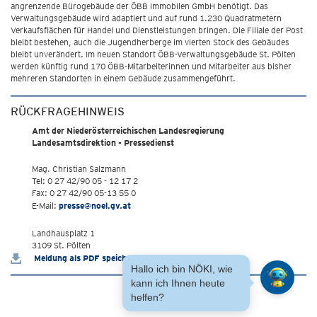
angrenzende Bürogebäude der ÖBB Immobilen GmbH benötigt. Das
Verwaltungsgebäude wird adaptiert und auf rund 1.230 Quadratmetern
Verkaufsflächen für Handel und Dienstleistungen bringen. Die Filiale der Post
bleibt bestehen, auch die Jugendherberge im vierten Stock des Gebäudes
bleibt unverändert. Im neuen Standort ÖBB-Verwaltungsgebäude St. Pölten
werden künftig rund 170 ÖBB-Mitarbeiterinnen und Mitarbeiter aus bisher
mehreren Standorten in einem Gebäude zusammengeführt.
RÜCKFRAGEHINWEIS
Amt der Niederösterreichischen Landesregierung
Landesamtsdirektion - Pressedienst
Mag. Christian Salzmann
Tel: 0 27 42/90 05 - 12 17 2
Fax: 0 27 42/90 05-13 55 0
E-Mail:
presse@noel.gv.at
Landhausplatz 1
3109 St. Pölten
Meldung als PDF speichern
Hallo ich bin NÖKI, wie
kann ich Ihnen heute
helfen?