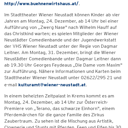
http://www.buehnenwirtshaus.at/
.
Im Stadttheater Wiener Neustadt können Kinder ab vier
Jahren am Montag, 24. Dezember, ab 14 Uhr bei einer
Aufführung von „Zwerg Nase" nach Wilhelm Hauff auf
das Christkind warten; es spielen Mitglieder der Wiener
Neustädter Comedienbande und der Jugendwerkstatt
der VHS Wiener Neustadt unter der Regie von Dagmar
Leitner. Am Montag, 31. Dezember, bringt die Wiener
Neustädter Comedienbande unter Dagmar Leitner dann
ab 19.30 Uhr Georges Feydeaus „Die Dame vom Maxim"
zur Aufführung. Nähere Informationen und Karten beim
Stadttheater Wiener Neustadt unter 02622/295 21 und
e-mail
kulturamt@wiener-neustadt.at
.
In einem beheizten Zeltpalast in Krems kommt es am
Montag, 24. Dezember, ab 14 Uhr zur Österreich-
Premiere von „Terano, das schwarze Einhorn", einem
Pferdemärchen für die ganze Familie des Zirkus
Zaubertraum. Zu sehen ist die Mischung aus Artistik,
Clownerie und Stunts mit Pferden, Feen und Elfen bis 30.