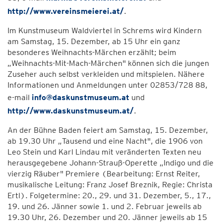
http://www.vereinsmeierei.at/
.
Im Kunstmuseum Waldviertel in Schrems wird Kindern
am Samstag, 15. Dezember, ab 15 Uhr ein ganz
besonderes Weihnachts-Märchen erzählt; beim
„Weihnachts-Mit-Mach-Märchen" können sich die jungen
Zuseher auch selbst verkleiden und mitspielen. Nähere
Informationen und Anmeldungen unter 02853/728 88,
e-mail
info@daskunstmuseum.at
und
http://www.daskunstmuseum.at/
.
An der Bühne Baden feiert am Samstag, 15. Dezember,
ab 19.30 Uhr „Tausend und eine Nacht", die 1906 von
Leo Stein und Karl Lindau mit veränderten Texten neu
herausgegebene Johann-Strauß-Operette „Indigo und die
vierzig Räuber" Premiere (Bearbeitung: Ernst Reiter,
musikalische Leitung: Franz Josef Breznik, Regie: Christa
Ertl). Folgetermine: 20., 29. und 31. Dezember, 5., 17.,
19. und 26. Jänner sowie 1. und 2. Februar jeweils ab
19.30 Uhr, 26. Dezember und 20. Jänner jeweils ab 15