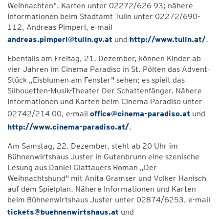
Weihnachten". Karten unter 02272/626 93; nähere
Informationen beim Stadtamt Tulln unter 02272/690-
112, Andreas Pimperl, e-mail
andreas.pimperl@tulln.gv.at
und
http://www.tulln.at/
.
Ebenfalls am Freitag, 21. Dezember, können Kinder ab
vier Jahren im Cinema Paradiso in St. Pölten das Advent-
Stück „Eisblumen am Fenster" sehen; es spielt das
Silhouetten-Musik-Theater Der Schattenfänger. Nähere
Informationen und Karten beim Cinema Paradiso unter
02742/214 00, e-mail
office@cinema-paradiso.at
und
http://www.cinema-paradiso.at/
.
Am Samstag, 22. Dezember, steht ab 20 Uhr im
Bühnenwirtshaus Juster in Gutenbrunn eine szenische
Lesung aus Daniel Glattauers Roman „Der
Weihnachtshund" mit Anita Gramser und Volker Hanisch
auf dem Spielplan. Nähere Informationen und Karten
beim Bühnenwirtshaus Juster unter 02874/6253, e-mail
tickets@buehnenwirtshaus.at
und