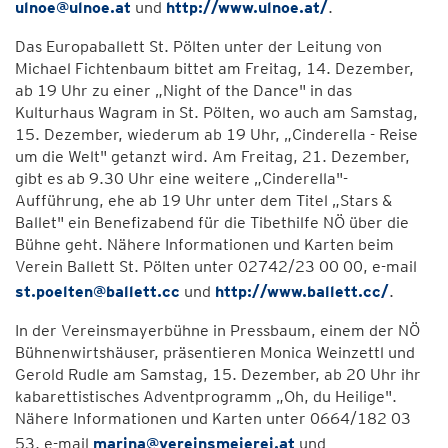
ulnoe@ulnoe.at
und
http://www.ulnoe.at/
.
Das Europaballett St. Pölten unter der Leitung von
Michael Fichtenbaum bittet am Freitag, 14. Dezember,
ab 19 Uhr zu einer „Night of the Dance" in das
Kulturhaus Wagram in St. Pölten, wo auch am Samstag,
15. Dezember, wiederum ab 19 Uhr, „Cinderella - Reise
um die Welt" getanzt wird. Am Freitag, 21. Dezember,
gibt es ab 9.30 Uhr eine weitere „Cinderella"-
Aufführung, ehe ab 19 Uhr unter dem Titel „Stars &
Ballet" ein Benefizabend für die Tibethilfe NÖ über die
Bühne geht. Nähere Informationen und Karten beim
Verein Ballett St. Pölten unter 02742/23 00 00, e-mail
st.poelten@ballett.cc
und
http://www.ballett.cc/
.
In der Vereinsmayerbühne in Pressbaum, einem der NÖ
Bühnenwirtshäuser, präsentieren Monica Weinzettl und
Gerold Rudle am Samstag, 15. Dezember, ab 20 Uhr ihr
kabarettistisches Adventprogramm „Oh, du Heilige".
Nähere Informationen und Karten unter 0664/182 03
53, e-mail
marina@vereinsmeierei.at
und