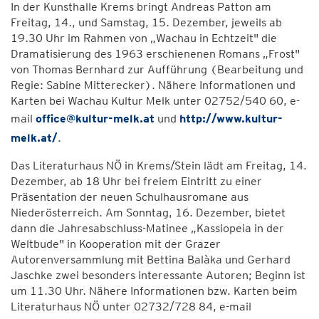
In der Kunsthalle Krems bringt Andreas Patton am
Freitag, 14., und Samstag, 15. Dezember, jeweils ab
19.30 Uhr im Rahmen von „Wachau in Echtzeit" die
Dramatisierung des 1963 erschienenen Romans „Frost"
von Thomas Bernhard zur Aufführung (Bearbeitung und
Regie: Sabine Mitterecker). Nähere Informationen und
Karten bei Wachau Kultur Melk unter 02752/540 60, e-
mail
office@kultur-melk.at
und
http://www.kultur-
melk.at/
.
Das Literaturhaus NÖ in Krems/Stein lädt am Freitag, 14.
Dezember, ab 18 Uhr bei freiem Eintritt zu einer
Präsentation der neuen Schulhausromane aus
Niederösterreich. Am Sonntag, 16. Dezember, bietet
dann die Jahresabschluss-Matinee „Kassiopeia in der
Weltbude" in Kooperation mit der Grazer
Autorenversammlung mit Bettina Balàka und Gerhard
Jaschke zwei besonders interessante Autoren; Beginn ist
um 11.30 Uhr. Nähere Informationen bzw. Karten beim
Literaturhaus NÖ unter 02732/728 84, e-mail