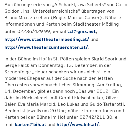
Aufführungsserie von „A Schackl, zwa Scheefs" von Carlo
Goldoni, ins „Unterösterreichische" übertragen von
Bruno Max, zu sehen (Regie: Marcus Ganser). Nähere
Informationen und Karten beim Stadttheater Mödling
unter 02236/429 99, e-mail
tzf@gmx.net
,
http://www.stadttheatermoedling.at/
und
http://www.theaterzumfuerchten.at/
.
In der Bühne im Hof in St. Pölten spielen Sigrid Spörk und
Serge Falck am Donnerstag, 13. Dezember, in der
Szenenfolge „Heuer schenken wir uns nichts!" ein
modernes Ehepaar auf der Suche nach den letzten
Überresten vorweihnachtlicher Stimmung. Am Freitag,
14. Dezember, gibt es dann noch „Das war 2012 - Ein
Jahr im Rückspiegel" mit Gerald Fleischhacker, Oliver
Baier, Eva Maria Marold, Leo Lukas und Guido Tartarotti.
Beginn ist jeweils um 20 Uhr; nähere Informationen und
Karten bei der Bühne im Hof unter 02742/211 30, e-
mail
karten@bih.at
und
http://www.bih.at/
.