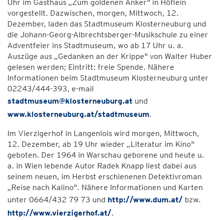
Uhr im Gasthaus „Zum goldenen Anker" in Höflein
vorgestellt. Dazwischen, morgen, Mittwoch, 12.
Dezember, laden das Stadtmuseum Klosterneuburg und
die Johann-Georg-Albrechtsberger-Musikschule zu einer
Adventfeier ins Stadtmuseum, wo ab 17 Uhr u. a.
Auszüge aus „Gedanken an der Krippe" von Walter Huber
gelesen werden; Eintritt: freie Spende. Nähere
Informationen beim Stadtmuseum Klosterneuburg unter
02243/444-393, e-mail
stadtmuseum@klosterneuburg.at
und
www.klosterneuburg.at/stadtmuseum
.
Im Vierzigerhof in Langenlois wird morgen, Mittwoch,
12. Dezember, ab 19 Uhr wieder „Literatur im Kino"
geboten. Der 1964 in Warschau geborene und heute u.
a. in Wien lebende Autor Radek Knapp liest dabei aus
seinem neuen, im Herbst erschienenen Detektivroman
„Reise nach Kalino". Nähere Informationen und Karten
unter 0664/432 79 73 und
http://www.dum.at/
bzw.
http://www.vierzigerhof.at/
.