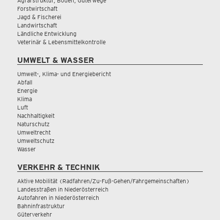
Agrarstruktur, Boden, Güterwege
Forstwirtschaft
Jagd & Fischerei
Landwirtschaft
Ländliche Entwicklung
Veterinär & Lebensmittelkontrolle
UMWELT & WASSER
Umwelt-, Klima- und Energiebericht
Abfall
Energie
Klima
Luft
Nachhaltigkeit
Naturschutz
Umweltrecht
Umweltschutz
Wasser
VERKEHR & TECHNIK
Aktive Mobilität (Radfahren/Zu-Fuß-Gehen/Fahrgemeinschaften)
Landesstraßen in Niederösterreich
Autofahren in Niederösterreich
Bahninfrastruktur
Güterverkehr