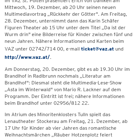
Im VAZ St. Pölten präsentiert Erich von Däniken am
Mittwoch, 19. Dezember, ab 20 Uhr seinen neuen
Multimediavortrag „Rückkehr der Götter". Am Freitag,
28. Dezember, unternimmt dann das Karin Schäfer
Figuren Theater ab 15 Uhr unter dem Titel „Da ist der
Wurm drin" eine Bilderreise für Kinder zwischen fünf und
neun Jahren. Nähere Informationen und Karten beim
VAZ unter 02742/714 00, e-mail
ticket@vaz.at
und
http://www.vaz.at/
.
Am Donnerstag, 20. Dezember, gibt es ab 19.30 Uhr im
Brandlhof in Radlbrunn nochmals „Literatur am
Brandlhof": Diesmal steht die Multimedia-Lese-Show
„Asta im Winterwald" von Mario R. Lackner auf dem
Programm. Der Eintritt ist frei; nähere Informationen
beim Brandlhof unter 02956/812 22.
Im Atrium des Minoritenklosters Tulln spielt das
Lenautheater Stockerau am Freitag, 21. Dezember, ab
17 Uhr für Kinder ab vier Jahren das romantische
Weihnachtsmärchen „Räuber Hotzenplotz feiert