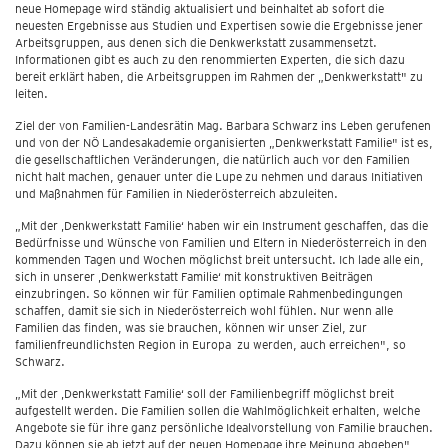
neue Homepage wird ständig aktualisiert und beinhaltet ab sofort die
neuesten Ergebnisse aus Studien und Expertisen sowie die Ergebnisse jener
Arbeitsgruppen, aus denen sich die Denkwerkstatt zusammensetzt.
Informationen gibt es auch zu den renommierten Experten, die sich dazu
bereit erklärt haben, die Arbeitsgruppen im Rahmen der „Denkwerkstatt" zu
leiten.
Ziel der von Familien-Landesrätin Mag. Barbara Schwarz ins Leben gerufenen
und von der NÖ Landesakademie organisierten „Denkwerkstatt Familie" ist es,
die gesellschaftlichen Veränderungen, die natürlich auch vor den Familien
nicht halt machen, genauer unter die Lupe zu nehmen und daraus Initiativen
und Maßnahmen für Familien in Niederösterreich abzuleiten.
„Mit der ‚Denkwerkstatt Familie‘ haben wir ein Instrument geschaffen, das die
Bedürfnisse und Wünsche von Familien und Eltern in Niederösterreich in den
kommenden Tagen und Wochen möglichst breit untersucht. Ich lade alle ein,
sich in unserer ‚Denkwerkstatt Familie‘ mit konstruktiven Beiträgen
einzubringen. So können wir für Familien optimale Rahmenbedingungen
schaffen, damit sie sich in Niederösterreich wohl fühlen. Nur wenn alle
Familien das finden, was sie brauchen, können wir unser Ziel, zur
familienfreundlichsten Region in Europa zu werden, auch erreichen", so
Schwarz.
„Mit der ‚Denkwerkstatt Familie‘ soll der Familienbegriff möglichst breit
aufgestellt werden. Die Familien sollen die Wahlmöglichkeit erhalten, welche
Angebote sie für ihre ganz persönliche Idealvorstellung von Familie brauchen.
Dazu können sie ab jetzt auf der neuen Homepage ihre Meinung abgeben",