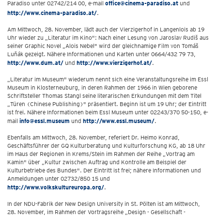
Paradiso unter 02742/214 00, e-mail
office@cinema-paradiso.at
und
http://www.cinema-paradiso.at/
.
Am Mittwoch, 28. November, lädt auch der Vierzigerhof in Langenlois ab 19
Uhr wieder zu „Literatur im Kino": Nach einer Lesung von Jaroslav Rudiš aus
seiner Graphic Novel „Alois Nebel" wird der gleichnamige Film von Tomáš
Luňák gezeigt. Nähere Informationen und Karten unter 0664/432 79 73,
http://www.dum.at/
und
http://www.vierzigerhof.at/
.
„Literatur im Museum" wiederum nennt sich eine Veranstaltungsreihe im Essl
Museum in Klosterneuburg, in deren Rahmen der 1966 in Wien geborene
Schriftsteller Thomas Stangl seine literarischen Erkundungen mit dem Titel
„Türen (Chinese Publishing)" präsentiert. Beginn ist um 19 Uhr; der Eintritt
ist frei. Nähere Informationen beim Essl Museum unter 02243/370 50-150, e-
mail
info@essl.museum
und
http://www.essl.museum/
.
Ebenfalls am Mittwoch, 28. November, referiert Dr. Heimo Konrad,
Geschäftsführer der GQ Kulturberatung und Kulturforschung KG, ab 18 Uhr
im Haus der Regionen in Krems/Stein im Rahmen der Reihe „Vortrag am
Kamin" über „Kultur zwischen Auftrag und Kontrolle am Beispiel der
Kulturbetriebe des Bundes". Der Eintritt ist frei; nähere Informationen und
Anmeldungen unter 02732/850 15 und
http://www.volkskultureuropa.org/
.
In der NDU-Fabrik der New Design University in St. Pölten ist am Mittwoch,
28. November, im Rahmen der Vortragsreihe „Design - Gesellschaft -