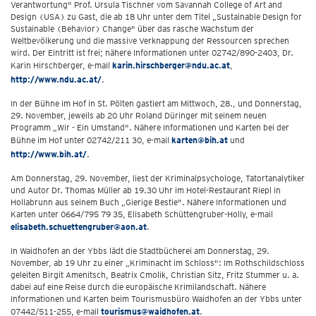
Verantwortung" Prof. Ursula Tischner vom Savannah College of Art and
Design (USA) zu Gast, die ab 18 Uhr unter dem Titel „Sustainable Design for
Sustainable (Behavior) Change" über das rasche Wachstum der
Weltbevölkerung und die massive Verknappung der Ressourcen sprechen
wird. Der Eintritt ist frei; nähere Informationen unter 02742/890-2403, Dr.
Karin Hirschberger, e-mail
karin.hirschberger@ndu.ac.at
,
http://www.ndu.ac.at/
.
In der Bühne im Hof in St. Pölten gastiert am Mittwoch, 28., und Donnerstag,
29. November, jeweils ab 20 Uhr Roland Düringer mit seinem neuen
Programm „Wir - Ein Umstand". Nähere Informationen und Karten bei der
Bühne im Hof unter 02742/211 30, e-mail
karten@bih.at
und
http://www.bih.at/
.
Am Donnerstag, 29. November, liest der Kriminalpsychologe, Tatortanalytiker
und Autor Dr. Thomas Müller ab 19.30 Uhr im Hotel-Restaurant Riepl in
Hollabrunn aus seinem Buch „Gierige Bestie". Nähere Informationen und
Karten unter 0664/795 79 35, Elisabeth Schüttengruber-Holly, e-mail
elisabeth.schuettengruber@aon.at
.
In Waidhofen an der Ybbs lädt die Stadtbücherei am Donnerstag, 29.
November, ab 19 Uhr zu einer „Kriminacht im Schloss": Im Rothschildschloss
geleiten Birgit Amenitsch, Beatrix Cmolik, Christian Sitz, Fritz Stummer u. a.
dabei auf eine Reise durch die europäische Krimilandschaft. Nähere
Informationen und Karten beim Tourismusbüro Waidhofen an der Ybbs unter
07442/511-255, e-mail
tourismus@waidhofen.at
.