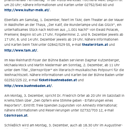
um 20 Uhr; nähere Informationen und Karten unter 02752/540 60 und
http://www.kultur-melk.at/
.
Ebenfalls am Samstag, 1. Dezember, feiert im TAM, dem Theater an der Mauer
in Waidhofen an der Thaya, „Der Kalif, die Wunderlampe und das Glück", ein
unterhaltsames Stück nach Motiven aus „1.001 Nacht" von Ewald Polacek,
Premiere; Beginn ist um 17 Uhr. Folgetermine: 2. und 9. Dezember jeweils ab
17 Uhr, 8. und 14 Uhr. Dezember jeweils ab 19 Uhr. Nähere Informationen
und Karten beim TAM unter 02842/529 55, e-mail
theater@tam.at
und
http://www.tam.at/
.
Im Max-Reinhardt-Foyer der Bühne Baden servieren Dagmar Kutzenberger,
Michaela Mock und Martin Niedermair am Sonntag, 2. Dezember, ab 11 Uhr
unter dem Titel „Sternspritzer" ein literarisch-musikalisches Potpourri für die
Weihnachtszeit. Nähere Informationen und Karten bei der Bühne Baden unter
02252/225 22, e-mail
ticket@buehnebaden.at
und
http://www.buehnebaden.at/
.
Am Montag, 3. Dezember, spricht Dr. Friedrich Orter ab 20 Uhr im Salzstadl in
Krems/Stein über „Den Opfern eine Stimme geben - Erfahrungen eines
Reporters". Eintritt: freie Spenden zugunsten von Amnesty International;
nähere Informationen und Reservierungen unter 02732/703 12, e-mail
f.dorn@aon.at
.
Schließlich wird am Montag, 3. Dezember, auch ab 18.30 Uhr im Augustiner-