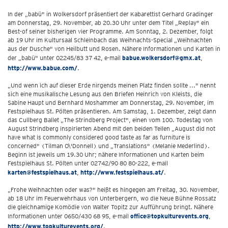
In der „babü" in Wolkersdorf präsentiert der Kabarettist Gerhard Gradinger
am Donnerstag, 29. November, ab 20.30 Uhr unter dem Titel „Replay" ein
Best-of seiner bisherigen vier Programme. Am Sonntag, 2. Dezember, folgt
ab 19 Uhr im Kultursaal Schleinbach das Weihnachts-Special „Weihnachten
aus der Dusche" von Heilbutt und Rosen. Nähere Informationen und Karten in
der „babü" unter 02245/83 37 42, e-mail
babue.wolkersdorf@gmx.at
,
http://www.babue.com/
.
„Und wenn ich auf dieser Erde nirgends meinen Platz finden sollte ..." nennt
sich eine musikalische Lesung aus den Briefen Heinrich von Kleists, die
Sabine Haupt und Bernhard Moshammer am Donnerstag, 29. November, im
Festspielhaus St. Pölten präsentieren. Am Samstag, 1. Dezember, zeigt dann
das Cullberg Ballet „The Strindberg Project", einen vom 100. Todestag von
August Strindberg inspirierten Abend mit den beiden Teilen „August did not
have what is commonly considered good taste as far as furniture is
concerned" (Tilman O\'Donnell) und „Translations" (Melanie Mederlind).
Beginn ist jeweils um 19.30 Uhr; nähere Informationen und Karten beim
Festspielhaus St. Pölten unter 02742/90 80 80-222, e-mail
karten@festspielhaus.at
,
http://www.festspielhaus.at/
.
„Frohe Weihnachten oder was?" heißt es hingegen am Freitag, 30. November,
ab 18 Uhr im Feuerwehrhaus von Unterbergern, wo die Neue Bühne Rossatz
die gleichnamige Komödie von Walter Topitz zur Aufführung bringt. Nähere
Informationen unter 0650/430 68 95, e-mail
office@topkulturevents.org
,
http://www.topkulturevents.org/
.