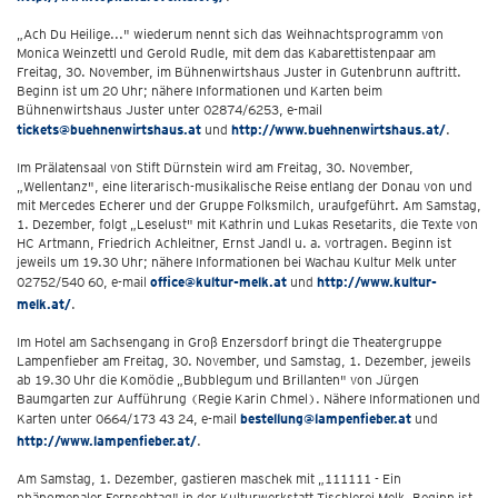
„Ach Du Heilige..." wiederum nennt sich das Weihnachtsprogramm von
Monica Weinzettl und Gerold Rudle, mit dem das Kabarettistenpaar am
Freitag, 30. November, im Bühnenwirtshaus Juster in Gutenbrunn auftritt.
Beginn ist um 20 Uhr; nähere Informationen und Karten beim
Bühnenwirtshaus Juster unter 02874/6253, e-mail
tickets@buehnenwirtshaus.at
und
http://www.buehnenwirtshaus.at/
.
Im Prälatensaal von Stift Dürnstein wird am Freitag, 30. November,
„Wellentanz", eine literarisch-musikalische Reise entlang der Donau von und
mit Mercedes Echerer und der Gruppe Folksmilch, uraufgeführt. Am Samstag,
1. Dezember, folgt „Leselust" mit Kathrin und Lukas Resetarits, die Texte von
HC Artmann, Friedrich Achleitner, Ernst Jandl u. a. vortragen. Beginn ist
jeweils um 19.30 Uhr; nähere Informationen bei Wachau Kultur Melk unter
02752/540 60, e-mail
office@kultur-melk.at
und
http://www.kultur-
melk.at/
.
Im Hotel am Sachsengang in Groß Enzersdorf bringt die Theatergruppe
Lampenfieber am Freitag, 30. November, und Samstag, 1. Dezember, jeweils
ab 19.30 Uhr die Komödie „Bubblegum und Brillanten" von Jürgen
Baumgarten zur Aufführung (Regie Karin Chmel). Nähere Informationen und
Karten unter 0664/173 43 24, e-mail
bestellung@lampenfieber.at
und
http://www.lampenfieber.at/
.
Am Samstag, 1. Dezember, gastieren maschek mit „111111 - Ein
phänomenaler Fernsehtag" in der Kulturwerkstatt Tischlerei Melk. Beginn ist