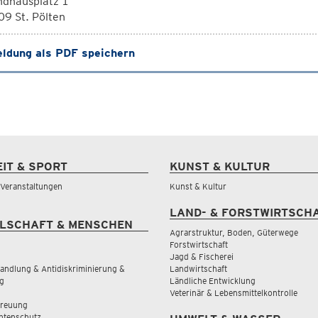
ndhausplatz 1
9 St. Pölten
ldung als PDF speichern
EIT & SPORT
KUNST & KULTUR
& Veranstaltungen
Kunst & Kultur
LAND- & FORSTWIRTSCH
LSCHAFT & MENSCHEN
Agrarstruktur, Boden, Güterwege
Forstwirtschaft
Jagd & Fischerei
andlung & Antidiskriminierung &
Landwirtschaft
g
Ländliche Entwicklung
Veterinär & Lebensmittelkontrolle
treuung
tenschutz