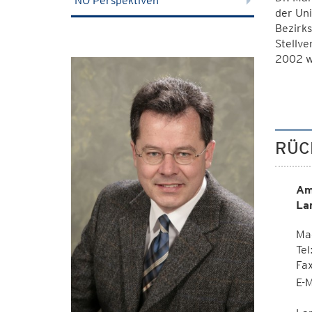
NÖ Perspektiven
der Uni
Bezirk
Stellve
2002 w
RÜC
Am
La
Mag
Tel
Fa
E-M