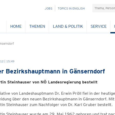
Suchefeld
NAVIGATION
JOBS
TOPICS IN ENGLISH
ÜBERSPRINGEN
HOME
THEMEN
LAND & POLITIK
SERVICE
nserndorf
12 | 15:49
r Bezirkshauptmann in Gänserndorf
rtin Steinhauser von NÖ Landesregierung bestellt
tiative von Landeshauptmann Dr. Erwin Pröll fiel in der heuti
eidung über den neuen Bezirkshauptmann in Gänserndorf. Mi
tin Steinhauser zum Nachfolger von Dr. Karl Gruber bestellt.
rtin Steinhauser wurde am 29. Mai 1962 geboren und trat na