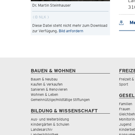
La
Dr. Martin Steinhauser
310
© NLK
Me
Diese Datei steht nicht mehr zum Download
zur Verfügung.
Bild anfordern
BAUEN & WOHNEN
FREIZ
Bauen & Neubau
Freizeit 
Kaufen & Verkaufen
Sport
Sanieren & Renovieren
Wohnen & Leben
GESEL
Gemeinnützige/mildtätige Stiftungen
Familien
Frauen
BILDUNG & WISSENSCHAFT
Gleichbeh
Aus- und Weiterbildung
Monitorin
Kindergärten & Schulen
Jugend
Landesarchiv
Kinderbe
Landesbibliothek
Konsumen