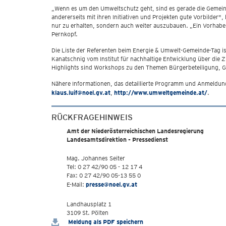
„Wenn es um den Umweltschutz geht, sind es gerade die Gemeinde
andererseits mit ihren Initiativen und Projekten gute Vorbilder
nur zu erhalten, sondern auch weiter auszubauen. „Ein Vorhaben
Pernkopf.
Die Liste der Referenten beim Energie & Umwelt-Gemeinde-Tag is
Kanatschnig vom Institut für nachhaltige Entwicklung über die
Highlights sind Workshops zu den Themen Bürgerbeteiligung, 
Nähere Informationen, das detaillierte Programm und Anmeldun
klaus.luif@noel.gv.at
,
http://www.umweltgemeinde.at/
.
RÜCKFRAGEHINWEIS
Amt der Niederösterreichischen Landesregierung
Landesamtsdirektion - Pressedienst
Mag. Johannes Seiter
Tel: 0 27 42/90 05 - 12 17 4
Fax: 0 27 42/90 05-13 55 0
E-Mail:
presse@noel.gv.at
Landhausplatz 1
3109 St. Pölten
Meldung als PDF speichern