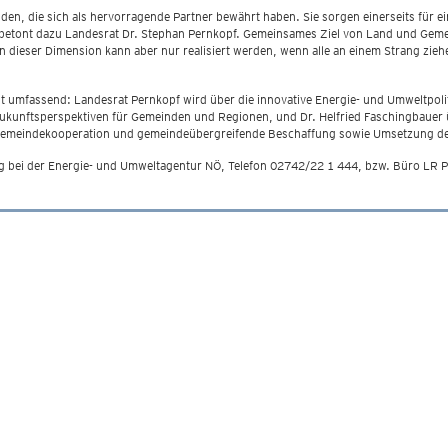
n, die sich als hervorragende Partner bewährt haben. Sie sorgen einerseits für e
", betont dazu Landesrat Dr. Stephan Pernkopf. Gemeinsames Ziel von Land und Gemei
 dieser Dimension kann aber nur realisiert werden, wenn alle an einem Strang ziehe
t umfassend: Landesrat Pernkopf wird über die innovative Energie- und Umweltpoli
 Zukunftsperspektiven für Gemeinden und Regionen, und Dr. Helfried Faschingbauer
Gemeindekooperation und gemeindeübergreifende Beschaffung sowie Umsetzung de
g bei der Energie- und Umweltagentur NÖ, Telefon 02742/22 1 444, bzw. Büro LR P