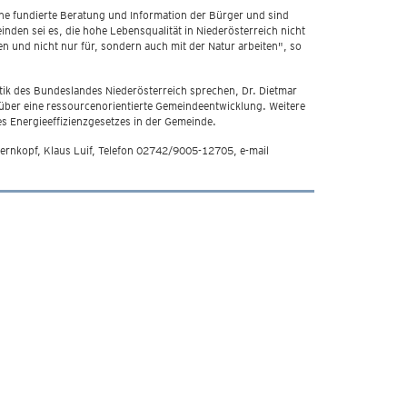
ine fundierte Beratung und Information der Bürger und sind
nden sei es, die hohe Lebensqualität in Niederösterreich nicht
n und nicht nur für, sondern auch mit der Natur arbeiten", so
tik des Bundeslandes Niederösterreich sprechen, Dr. Dietmar
 über eine ressourcenorientierte Gemeindeentwicklung. Weitere
s Energieeffizienzgesetzes in der Gemeinde.
ernkopf, Klaus Luif, Telefon 02742/9005-12705, e-mail