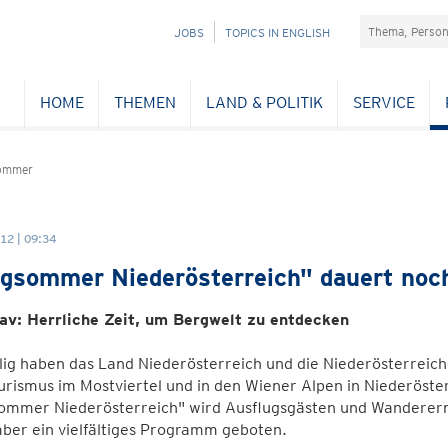
Suchefeld
NAVIGATION
JOBS
TOPICS IN ENGLISH
ÜBERSPRINGEN
HOME
THEMEN
LAND & POLITIK
SERVICE
ommer
12 | 09:34
gsommer Niederösterreich" dauert noc
av: Herrliche Zeit, um Bergwelt zu entdecken
lig haben das Land Niederösterreich und die Niederösterrei
rismus im Mostviertel und in den Wiener Alpen in Niederöste
ommer Niederösterreich" wird Ausflugsgästen und Wanderern 
ber ein vielfältiges Programm geboten.