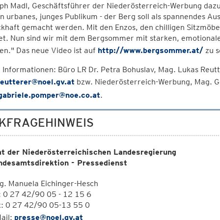
oph Madl, Geschäftsführer der Niederösterreich-Werbung da
n urbanes, junges Publikum - der Berg soll als spannendes Aus
haft gemacht werden. Mit den Enzos, den chilligen Sitzmöbe
et. Nun sind wir mit dem Bergsommer mit starken, emotionale
en." Das neue Video ist auf
http://www.bergsommer.at/
zu s
 Informationen: Büro LR Dr. Petra Bohuslav, Mag. Lukas Reu
reutterer@noel.gv.at
bzw. Niederösterreich-Werbung, Mag. 
gabriele.pomper@noe.co.at
.
KFRAGEHINWEIS
t der Niederösterreichischen Landesregierung
ndesamtsdirektion - Pressedienst
g. Manuela Eichinger-Hesch
: 0 27 42/90 05 - 12 15 6
x: 0 27 42/90 05-13 55 0
ail:
presse@noel.gv.at