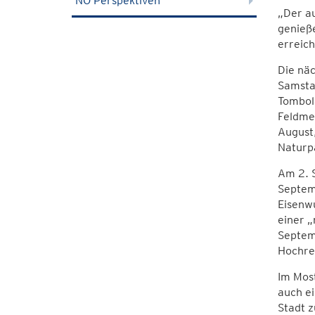
NÖ Perspektiven
„Der au
genieß
erreich
Die nä
Samsta
Tombol
Feldme
August,
Naturpa
Am 2. S
Septem
Eisenw
einer „
Septemb
Hochrei
Im Mos
auch e
Stadt z