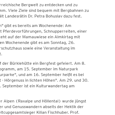
erreichische Bergwelt zu entdecken und zu
mm. Viele Ziele sind bequem mit Bergbahnen zu
lt Landesrätin Dr. Petra Bohuslav dazu fest.
" gibt es bereits am Wochenende: Am
t Pferdevorführungen, Schnupperreiten, einer
teht auf der Mamauwiese ein Almkirtag mit
n Wochenende gibt es am Sonntag, 26.
rschutzhaus sowie eine Veranstaltung im
t.
der Bürklehütte ein Bergfest gefeiert. Am 8.
rogramm, am 15. September im Naturpark
rparke", und am 16. September heißt es bei
 - Hörgenuss in lichten Höhen". Am 29. und 30.
0. September ist ein Kulturwandertag am
r Alpen (Raxalpe und Höllental) wurde jüngst
er und Genusswandern abseits der Hektik der
tcupgesamtsieger Kilian Fischhuber. Prof.