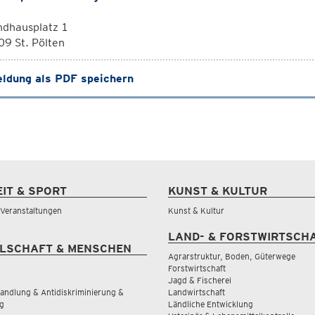
ndhausplatz 1
9 St. Pölten
ldung als PDF speichern
EIT & SPORT
KUNST & KULTUR
& Veranstaltungen
Kunst & Kultur
LAND- & FORSTWIRTSCH
LSCHAFT & MENSCHEN
Agrarstruktur, Boden, Güterwege
Forstwirtschaft
Jagd & Fischerei
andlung & Antidiskriminierung &
Landwirtschaft
g
Ländliche Entwicklung