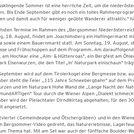
sklingende Sommer ist eine herrliche Zeit, um die niederöst
en. Bis Ende September gibt es noch ein tolles Rahmenprogra
en und damit auch für weniger geübte Wanderer attraktiv," hä
chsten Termine im Rahmen des „Bergsommer Niederösterreich
g, 18. August, findet am Joachimsberg ein Haflingermarkt mi
a sowie einem Bauernmarkt statt. Am Sonntag, 19. August, s
sse und Frühschoppen auf dem Programm. Am darauffolgende
 am Hochkar eine „Alm- & Hüttenroas", ein Bergfest am Öhle
rk Eisenwurzen, die den Titel „In‘ Naturpark einischaun" träg
eptember wird auf dem Tirolerkogel eine Bergmesse bzw. auf 
ber steht die Feier „115 Jahre Schneebergbahn" auf dem P
urzen und im Naturpark Hohe Wand die „Lange Nacht der Natu
mundARTigen" Tour durch die Wiener Alpen „Dialekt schmeckt
er wird der Pielachtaler Dirndlkirtag abgehalten, für den 3
t angesetzt.
tviertel (Gemeindealpe und Ötschergräben) und in den Wiene
in Bergsommer-Video gedreht, das Naturerlebnisse, Lagerfeu
um Thema hat. Mit am Set war auch der fünffache Boulder-Wel