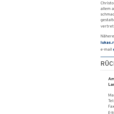
Christ
allem a
schmack
gestalt
vertret
Nähere
lukas.
e-mail
RÜC
Am
La
Ma
Tel
Fa
E-M