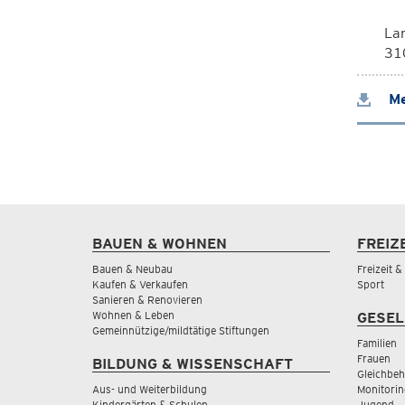
La
310
Me
BAUEN & WOHNEN
FREIZ
Bauen & Neubau
Freizeit 
Kaufen & Verkaufen
Sport
Sanieren & Renovieren
Wohnen & Leben
GESEL
Gemeinnützige/mildtätige Stiftungen
Familien
Frauen
BILDUNG & WISSENSCHAFT
Gleichbeh
Aus- und Weiterbildung
Monitorin
Kindergärten & Schulen
Jugend