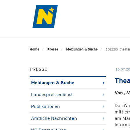
Home
Presse
Meldungen & Suche
102285_theate
PRESSE
16.07.20
Thea
Meldungen & Suche
Von „V
Landespressedienst
Das Wal
Publikationen
mittler
Amtliche Nachrichten
am Main
Inform