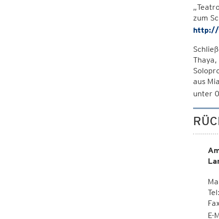
„Teatro
zum Sc
http:/
Schließ
Thaya,
Solopr
aus Mi
unter 
RÜC
Am
La
Mag
Tel
Fa
E-M