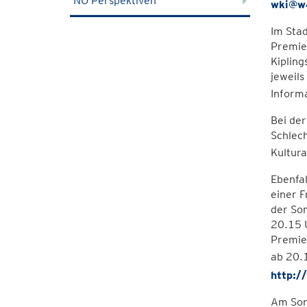
NÖ Perspektiven
wki@w4
Im Stad
Premier
Kipling
jeweil
Inform
Bei de
Schlec
Kultur
Ebenfal
einer F
der Som
20.15 U
Premier
ab 20.
http:/
Am Sonn