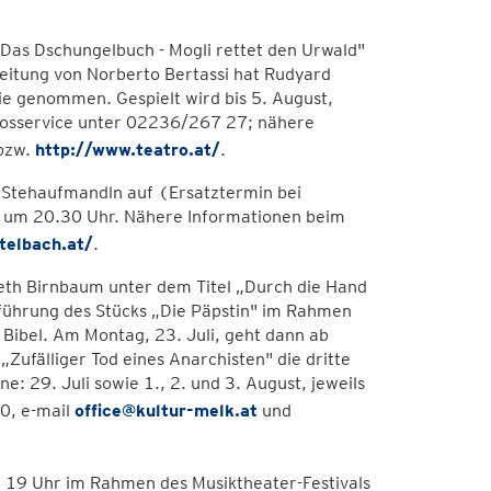
„Das Dschungelbuch - Mogli rettet den Urwald"
Leitung von Norberto Bertassi hat Rudyard
ilie genommen. Gespielt wird bis 5. August,
nfosservice unter 02236/267 27; nähere
 bzw.
http://www.teatro.at/
.
 Stehaufmandln auf (Ersatztermin bei
t um 20.30 Uhr. Nähere Informationen beim
telbach.at/
.
abeth Birnbaum unter dem Titel „Durch die Hand
fführung des Stücks „Die Päpstin" im Rahmen
 Bibel. Am Montag, 23. Juli, geht dann ab
„Zufälliger Tod eines Anarchisten" die dritte
: 29. Juli sowie 1., 2. und 3. August, jeweils
0, e-mail
office@kultur-melk.at
und
b 19 Uhr im Rahmen des Musiktheater-Festivals