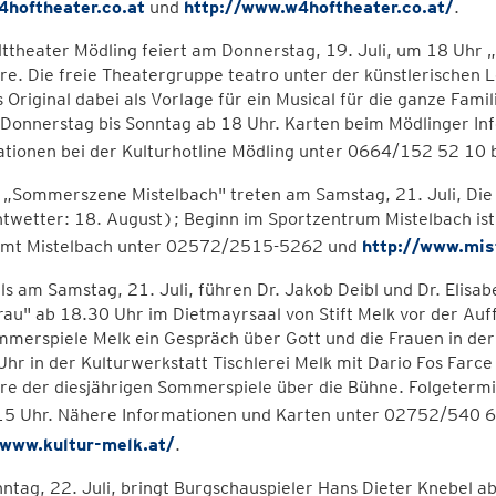
hoftheater.co.at
und
http://www.w4hoftheater.co.at/
.
ttheater Mödling feiert am Donnerstag, 19. Juli, um 18 Uhr 
e. Die freie Theatergruppe teatro unter der künstlerischen 
s Original dabei als Vorlage für ein Musical für die ganze Fam
s Donnerstag bis Sonntag ab 18 Uhr. Karten beim Mödlinger I
ationen bei der Kulturhotline Mödling unter 0664/152 52 10
r „Sommerszene Mistelbach" treten am Samstag, 21. Juli, Die
htwetter: 18. August); Beginn im Sportzentrum Mistelbach is
amt Mistelbach unter 02572/2515-5262 und
http://www.mis
ls am Samstag, 21. Juli, führen Dr. Jakob Deibl und Dr. Elis
rau" ab 18.30 Uhr im Dietmayrsaal von Stift Melk vor der Au
merspiele Melk ein Gespräch über Gott und die Frauen in der
hr in der Kulturwerkstatt Tischlerei Melk mit Dario Fos Farce 
e der diesjährigen Sommerspiele über die Bühne. Folgetermine
15 Uhr. Nähere Informationen und Karten unter 02752/540 6
/www.kultur-melk.at/
.
tag, 22. Juli, bringt Burgschauspieler Hans Dieter Knebel a