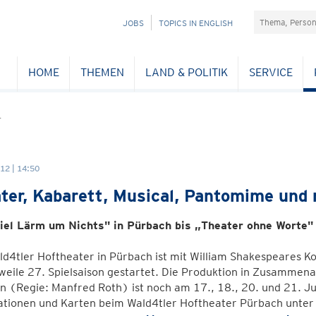
Suchefeld
NAVIGATION
JOBS
TOPICS IN ENGLISH
ÜBERSPRINGEN
HOME
THEMEN
LAND & POLITIK
SERVICE
r
12 | 14:50
ter, Kabarett, Musical, Pantomime und
iel Lärm um Nichts" in Pürbach bis „Theater ohne Worte" 
d4tler Hoftheater in Pürbach ist mit William Shakespeares K
weile 27. Spielsaison gestartet. Die Produktion in Zusammena
 (Regie: Manfred Roth) ist noch am 17., 18., 20. und 21. Jul
ationen und Karten beim Wald4tler Hoftheater Pürbach unte