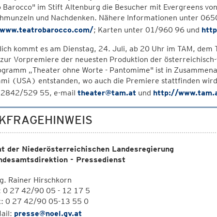
 Barocco" im Stift Altenburg die Besucher mit Evergreens vo
hmunzeln und Nachdenken. Nähere Informationen unter 065
/www.teatrobarocco.com/
; Karten unter 01/960 96 und
htt
lich kommt es am Dienstag, 24. Juli, ab 20 Uhr im TAM, dem 
 zur Vorpremiere der neuesten Produktion der österreichisch
ogramm „Theater ohne Worte - Pantomime" ist in Zusammenar
ami (USA) entstanden, wo auch die Premiere stattfinden wir
02842/529 55, e-mail
theater@tam.at
und
http://www.tam.
KFRAGEHINWEIS
t der Niederösterreichischen Landesregierung
ndesamtsdirektion - Pressedienst
. Rainer Hirschkorn
: 0 27 42/90 05 - 12 17 5
x: 0 27 42/90 05-13 55 0
ail:
presse@noel.gv.at