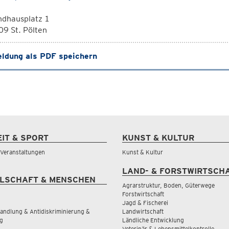
ndhausplatz 1
9 St. Pölten
ldung als PDF speichern
EIT & SPORT
KUNST & KULTUR
& Veranstaltungen
Kunst & Kultur
LAND- & FORSTWIRTSCH
LSCHAFT & MENSCHEN
Agrarstruktur, Boden, Güterwege
Forstwirtschaft
Jagd & Fischerei
andlung & Antidiskriminierung &
Landwirtschaft
g
Ländliche Entwicklung
Veterinär & Lebensmittelkontrolle