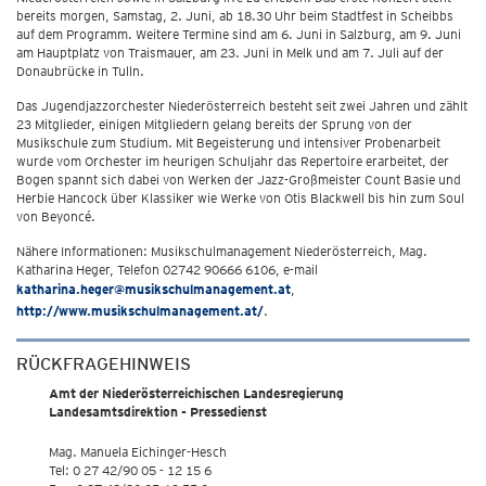
bereits morgen, Samstag, 2. Juni, ab 18.30 Uhr beim Stadtfest in Scheibbs
auf dem Programm. Weitere Termine sind am 6. Juni in Salzburg, am 9. Juni
am Hauptplatz von Traismauer, am 23. Juni in Melk und am 7. Juli auf der
Donaubrücke in Tulln.
Das Jugendjazzorchester Niederösterreich besteht seit zwei Jahren und zählt
23 Mitglieder, einigen Mitgliedern gelang bereits der Sprung von der
Musikschule zum Studium. Mit Begeisterung und intensiver Probenarbeit
wurde vom Orchester im heurigen Schuljahr das Repertoire erarbeitet, der
Bogen spannt sich dabei von Werken der Jazz-Großmeister Count Basie und
Herbie Hancock über Klassiker wie Werke von Otis Blackwell bis hin zum Soul
von Beyoncé.
Nähere Informationen: Musikschulmanagement Niederösterreich, Mag.
Katharina Heger, Telefon 02742 90666 6106, e-mail
katharina.heger@musikschulmanagement.at
,
http://www.musikschulmanagement.at/
.
RÜCKFRAGEHINWEIS
Amt der Niederösterreichischen Landesregierung
Landesamtsdirektion - Pressedienst
Mag. Manuela Eichinger-Hesch
Tel: 0 27 42/90 05 - 12 15 6