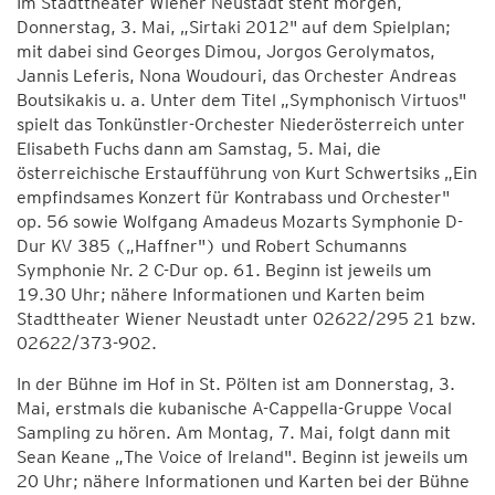
Im Stadttheater Wiener Neustadt steht morgen,
Donnerstag, 3. Mai, „Sirtaki 2012" auf dem Spielplan;
mit dabei sind Georges Dimou, Jorgos Gerolymatos,
Jannis Leferis, Nona Woudouri, das Orchester Andreas
Boutsikakis u. a. Unter dem Titel „Symphonisch Virtuos"
spielt das Tonkünstler-Orchester Niederösterreich unter
Elisabeth Fuchs dann am Samstag, 5. Mai, die
österreichische Erstaufführung von Kurt Schwertsiks „Ein
empfindsames Konzert für Kontrabass und Orchester"
op. 56 sowie Wolfgang Amadeus Mozarts Symphonie D-
Dur KV 385 („Haffner") und Robert Schumanns
Symphonie Nr. 2 C-Dur op. 61. Beginn ist jeweils um
19.30 Uhr; nähere Informationen und Karten beim
Stadttheater Wiener Neustadt unter 02622/295 21 bzw.
02622/373-902.
In der Bühne im Hof in St. Pölten ist am Donnerstag, 3.
Mai, erstmals die kubanische A-Cappella-Gruppe Vocal
Sampling zu hören. Am Montag, 7. Mai, folgt dann mit
Sean Keane „The Voice of Ireland". Beginn ist jeweils um
20 Uhr; nähere Informationen und Karten bei der Bühne