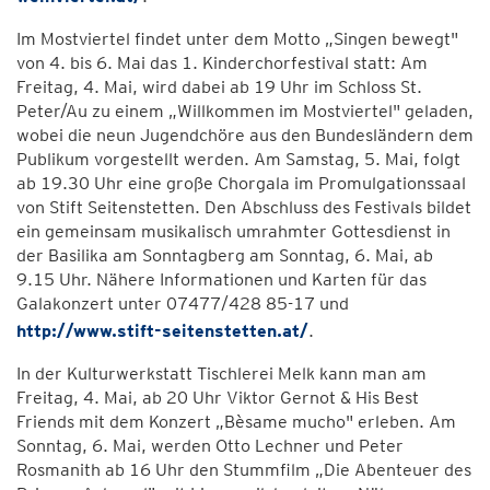
Im Mostviertel findet unter dem Motto „Singen bewegt"
von 4. bis 6. Mai das 1. Kinderchorfestival statt: Am
Freitag, 4. Mai, wird dabei ab 19 Uhr im Schloss St.
Peter/Au zu einem „Willkommen im Mostviertel" geladen,
wobei die neun Jugendchöre aus den Bundesländern dem
Publikum vorgestellt werden. Am Samstag, 5. Mai, folgt
ab 19.30 Uhr eine große Chorgala im Promulgationssaal
von Stift Seitenstetten. Den Abschluss des Festivals bildet
ein gemeinsam musikalisch umrahmter Gottesdienst in
der Basilika am Sonntagberg am Sonntag, 6. Mai, ab
9.15 Uhr. Nähere Informationen und Karten für das
Galakonzert unter 07477/428 85-17 und
http://www.stift-seitenstetten.at/
.
In der Kulturwerkstatt Tischlerei Melk kann man am
Freitag, 4. Mai, ab 20 Uhr Viktor Gernot & His Best
Friends mit dem Konzert „Bèsame mucho" erleben. Am
Sonntag, 6. Mai, werden Otto Lechner und Peter
Rosmanith ab 16 Uhr den Stummfilm „Die Abenteuer des