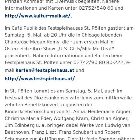
Prinzen Achmed" mit Livemusik begleiten. Nähere
Informationen und Karten unter 02752/540 60 und
http://www.kultur-melk.at/
.
Im Café Publik des Festspielhauses St. Pölten gastiert am
Samstag, 5. Mai, ab 20 Uhr die in Chicago lebenden
Chanteuse Megan Remy, die - zum ersten Mal in
Österreich - ihre Show „U.S. Girls/Mile Me Deaf"
präsentiert. Nähere Informationen und Karten beim
Festspielhaus St. Pölten unter 02742/90 80 80-222, e-
mail
karten@festspielhaus.at
und
http://www.festspielhaus.at/
.
In St. Pölten kommt es am Samstag, 5. Mai, auch im
Festsaal des Diözesankonservatoriums zum mittlerweile
zehnten Benefizkonzert zugunsten der
Kinderkrebsforschung von St. Anna: Heidemarie Aigner,
Christina Maria Eder, Wolfgang Kram, Christian Aigner,
Jim Edinberg u. a. bringen dabei Werke von Ludwig van
Beethoven, Franz Liszt, Franz Schubert und Robert
Schumann zur Aufführung. Eintritt: freie Spende; nähere