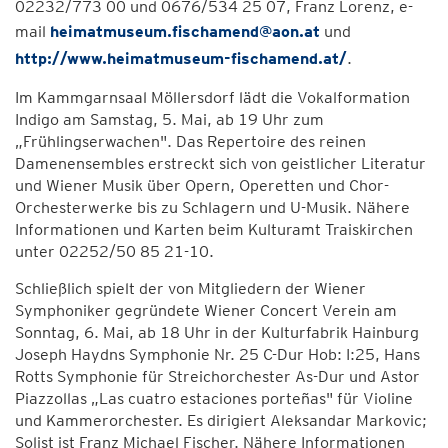
02232/773 00 und 0676/534 25 07, Franz Lorenz, e-
mail
heimatmuseum.fischamend@aon.at
und
http://www.heimatmuseum-fischamend.at/
.
Im Kammgarnsaal Möllersdorf lädt die Vokalformation
Indigo am Samstag, 5. Mai, ab 19 Uhr zum
„Frühlingserwachen". Das Repertoire des reinen
Damenensembles erstreckt sich von geistlicher Literatur
und Wiener Musik über Opern, Operetten und Chor-
Orchesterwerke bis zu Schlagern und U-Musik. Nähere
Informationen und Karten beim Kulturamt Traiskirchen
unter 02252/50 85 21-10.
Schließlich spielt der von Mitgliedern der Wiener
Symphoniker gegründete Wiener Concert Verein am
Sonntag, 6. Mai, ab 18 Uhr in der Kulturfabrik Hainburg
Joseph Haydns Symphonie Nr. 25 C-Dur Hob: I:25, Hans
Rotts Symphonie für Streichorchester As-Dur und Astor
Piazzollas „Las cuatro estaciones porteñas" für Violine
und Kammerorchester. Es dirigiert Aleksandar Markovic;
Solist ist Franz Michael Fischer. Nähere Informationen