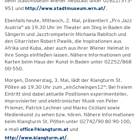
beim Stadtmuseum Wiener Neustadt unter 02622/373-
951 und
http://www.stadtmuseum.wrn.at/
.
Ebenfalls heute, Mittwoch, 2. Mai, präsentiert „Pro Jazz
Austria" ab 19.30 Uhr im Theater am Steg in Baden die
Sängerin und Jazztrompeterin Michaela Rabitsch und
den Gitarristen Robert Pawlik, die Inspirationen aus
Afrika und Kuba, aber auch aus ihrer Wiener Heimat in
ihre Songs einfließen lassen. Nähere Informationen und
Karten beim Haus der Kunst in Baden unter 02252/868
00-550.
Morgen, Donnerstag, 3. Mai, lädt der Klangturm St.
Pölten ab 19.30 Uhr zum „einSchwingen12": Bei freiem
Eintritt sind dabei aktuelle Positionen experimenteller,
improvisierter und elektronischer Musik von Peter
Priemer, Patrick Lechner und Marko Ciciliani sowie
Medienkunst zu sehen bzw. hören. Nähere Informationen
beim Klangturm St. Pölten unter 02742/90 80 90-100,
e-mail
office@klangturm.at
und
http://www.klangturm.at/
.