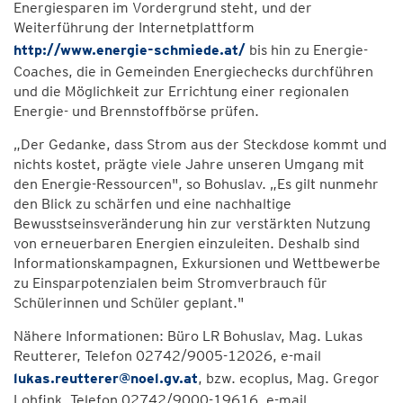
Energiesparen im Vordergrund steht, und der
Weiterführung der Internetplattform
http://www.energie-schmiede.at/
bis hin zu Energie-
Coaches, die in Gemeinden Energiechecks durchführen
und die Möglichkeit zur Errichtung einer regionalen
Energie- und Brennstoffbörse prüfen.
„Der Gedanke, dass Strom aus der Steckdose kommt und
nichts kostet, prägte viele Jahre unseren Umgang mit
den Energie-Ressourcen", so Bohuslav. „Es gilt nunmehr
den Blick zu schärfen und eine nachhaltige
Bewusstseinsveränderung hin zur verstärkten Nutzung
von erneuerbaren Energien einzuleiten. Deshalb sind
Informationskampagnen, Exkursionen und Wettbewerbe
zu Einsparpotenzialen beim Stromverbrauch für
Schülerinnen und Schüler geplant."
Nähere Informationen: Büro LR Bohuslav, Mag. Lukas
Reutterer, Telefon 02742/9005-12026, e-mail
lukas.reutterer@noel.gv.at
, bzw. ecoplus, Mag. Gregor
Lohfink, Telefon 02742/9000-19616, e-mail