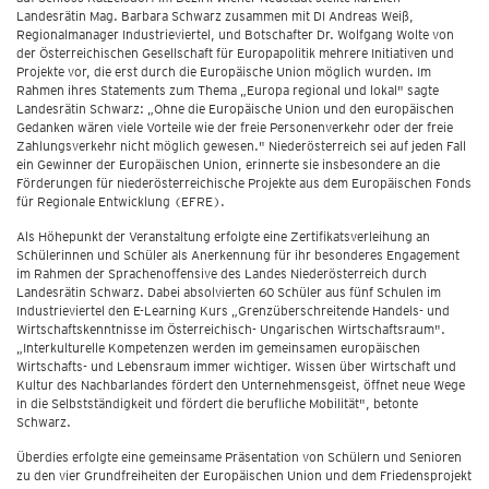
Landesrätin Mag. Barbara Schwarz zusammen mit DI Andreas Weiß,
Regionalmanager Industrieviertel, und Botschafter Dr. Wolfgang Wolte von
der Österreichischen Gesellschaft für Europapolitik mehrere Initiativen und
Projekte vor, die erst durch die Europäische Union möglich wurden. Im
Rahmen ihres Statements zum Thema „Europa regional und lokal" sagte
Landesrätin Schwarz: „Ohne die Europäische Union und den europäischen
Gedanken wären viele Vorteile wie der freie Personenverkehr oder der freie
Zahlungsverkehr nicht möglich gewesen." Niederösterreich sei auf jeden Fall
ein Gewinner der Europäischen Union, erinnerte sie insbesondere an die
Förderungen für niederösterreichische Projekte aus dem Europäischen Fonds
für Regionale Entwicklung (EFRE).
Als Höhepunkt der Veranstaltung erfolgte eine Zertifikatsverleihung an
Schülerinnen und Schüler als Anerkennung für ihr besonderes Engagement
im Rahmen der Sprachenoffensive des Landes Niederösterreich durch
Landesrätin Schwarz. Dabei absolvierten 60 Schüler aus fünf Schulen im
Industrieviertel den E-Learning Kurs „Grenzüberschreitende Handels- und
Wirtschaftskenntnisse im Österreichisch- Ungarischen Wirtschaftsraum".
„Interkulturelle Kompetenzen werden im gemeinsamen europäischen
Wirtschafts- und Lebensraum immer wichtiger. Wissen über Wirtschaft und
Kultur des Nachbarlandes fördert den Unternehmensgeist, öffnet neue Wege
in die Selbstständigkeit und fördert die berufliche Mobilität", betonte
Schwarz.
Überdies erfolgte eine gemeinsame Präsentation von Schülern und Senioren
zu den vier Grundfreiheiten der Europäischen Union und dem Friedensprojekt