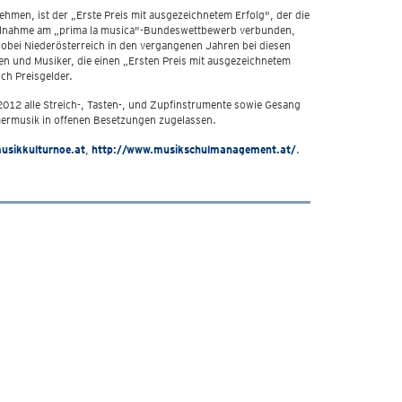
hmen, ist der „Erste Preis mit ausgezeichnetem Erfolg", der die
 Teilnahme am „prima la musica"-Bundeswettbewerb verbunden,
obei Niederösterreich in den vergangenen Jahren bei diesen
n und Musiker, die einen „Ersten Preis mit ausgezeichnetem
ch Preisgelder.
2012 alle Streich-, Tasten-, und Zupfinstrumente sowie Gesang
mermusik in offenen Besetzungen zugelassen.
usikkulturnoe.at
,
http://www.musikschulmanagement.at/
.