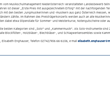
sem vom Musikschulmanagement Niederösterreich veranstalteten Landesbewerb teilne
ahren ist dieser „Erste Preis mit ausgezeichnetem Erfolg" mit der nachfolgenden
reich mit den besten Jungmusikerinnen und -musikern aus ganz Österreich messen, w
ndern zählte. Im Rahmen des Preisträgerkonzerts werden auch an alle Musikerinne
den dabei etwa Stipendiate für Sommer- und Meisterkurse, Notengutscheine oder au
 die beiden Kategorien sind „Solo" und „Kammermusik". Als Solo-Instrumente sind 
alle Blockflöten-, Holzbläser-, Blechbläser-, und Schlagwerkensembles sowie Kam
 Elisabeth Enghauser, Telefon 02742/906 66-6106, e-mail
elisabeth.enghauser@m