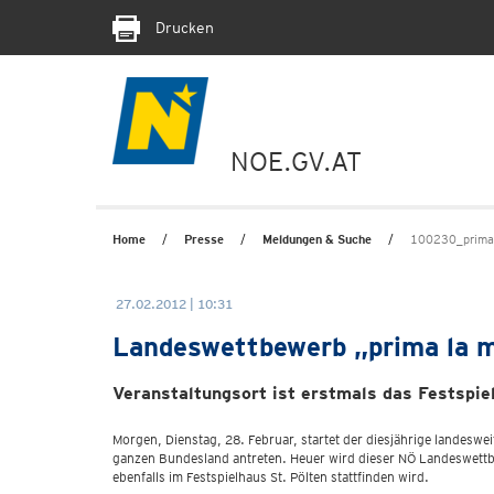
Drucken
NOE.GV.AT
Home
Presse
Meldungen & Suche
100230_prima 
27.02.2012 | 10:31
Landeswettbewerb „prima la m
Veranstaltungsort ist erstmals das Festspie
Morgen, Dienstag, 28. Februar, startet der diesjährige landes
ganzen Bundesland antreten. Heuer wird dieser NÖ Landeswettbe
ebenfalls im Festspielhaus St. Pölten stattfinden wird.