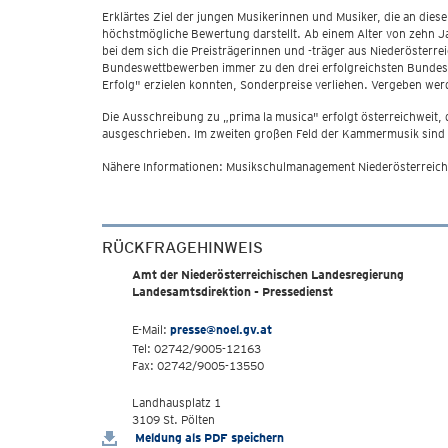
Erklärtes Ziel der jungen Musikerinnen und Musiker, die an die
höchstmögliche Bewertung darstellt. Ab einem Alter von zehn J
bei dem sich die Preisträgerinnen und -träger aus Niederöster
Bundeswettbewerben immer zu den drei erfolgreichsten Bundeslä
Erfolg" erzielen konnten, Sonderpreise verliehen. Vergeben wer
Die Ausschreibung zu „prima la musica" erfolgt österreichweit,
ausgeschrieben. Im zweiten großen Feld der Kammermusik sind 
Nähere Informationen: Musikschulmanagement Niederösterreich,
RÜCKFRAGEHINWEIS
Amt der Niederösterreichischen Landesregierung
Landesamtsdirektion - Pressedienst
E-Mail:
presse@noel.gv.at
Tel: 02742/9005-12163
Fax: 02742/9005-13550
Landhausplatz 1
3109 St. Pölten
Meldung als PDF speichern