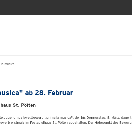
la musica
usica" ab 28. Februar
lhaus St. Pölten
weite Jugendmusikwettbewerb „prima la musica", der bis Donnerstag, 8. März, daue
werb erstmals im Festspielhaus St. Pölten abgehalten. Der Höhepunkt des Bewerbs 