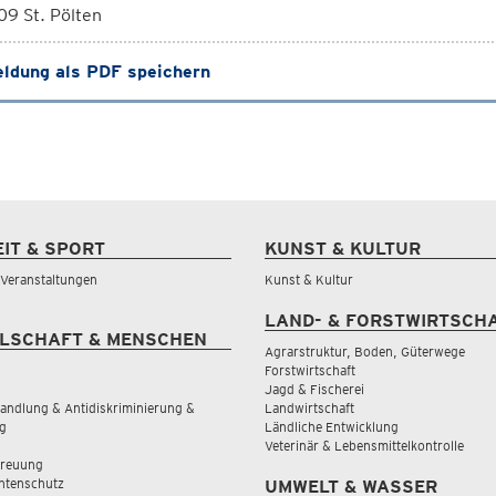
9 St. Pölten
ldung als PDF speichern
EIT & SPORT
KUNST & KULTUR
& Veranstaltungen
Kunst & Kultur
LAND- & FORSTWIRTSCH
LSCHAFT & MENSCHEN
Agrarstruktur, Boden, Güterwege
Forstwirtschaft
Jagd & Fischerei
andlung & Antidiskriminierung &
Landwirtschaft
g
Ländliche Entwicklung
Veterinär & Lebensmittelkontrolle
treuung
tenschutz
UMWELT & WASSER