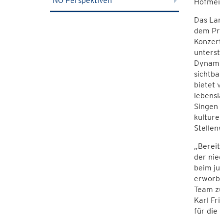
NÖ Perspektiven
Hofmei
Das La
dem Pro
Konzer
unterst
Dynami
sichtba
bietet 
lebensl
Singen 
kulture
Stellen
„Berei
der nie
beim ju
erworbe
Team zu
Karl F
für die