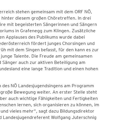
sterreich stehen gemeinsam mit dem ORF NÖ,
hinter diesem großen Chöretreffen. In drei
öre mit begeisterten Sängerinnen und Sängern
oriums in Grafenegg zum Klingen. Zusätzliche
hen Applauses des Publikums wurde dabei
ederösterreich fördert junges Chorsingen und
früh mit dem Singen befasst, für den kann es zur
nz junge Talente. Die Freude am gemeinsamen
nd Sänger auch zur aktiven Beteiligung am
ndesland eine lange Tradition und einen hohen
men des NÖ Landesjugendsingens am Programm
 große Bewegung weiter. An erster Stelle steht
er auch wichtige Fähigkeiten und Fertigkeiten
nschen lernen, sich organisieren zu können, im
und vieles mehr“, sagt dazu Bildungsdirektor
nd Landesjugendreferent Wolfgang Juterschnig