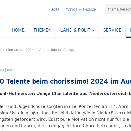
Suchefeld
NAVIGATION
JOBS
TOPICS IN ENGLISH
ÜBERSPRINGEN
HOME
THEMEN
LAND & POLITIK
SERVICE
beim chorissimo! 2024 im Auditorium Grafenegg
24 | 09:50
0 Talente beim chorissimo! 2024 im Au
chl-Hofmeister: Junge Chortalente aus Niederösterreich b
er- und Jugendchöre sorgten in drei Konzerten am 17. April 
simo! ist ein großartiges Beispiel dafür, wie in Niederösterrei
gsten gefördert wird. Es ist pure Motivation nicht nur für di
nnen und Lehrer, die so engagiert ihre Chöre betreuen“, so J