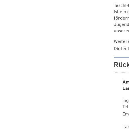
Teschl-
ist ein
fördern
Jugendl
unseren
Weiter
Dieter 
Rück
Am
La
Ing
Te
Em
La