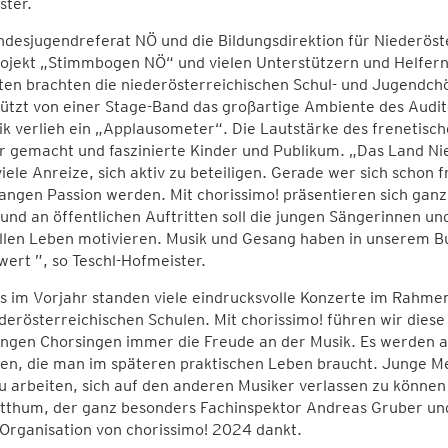
ster.
ndesjugendreferat NÖ und die Bildungsdirektion für Niederö
jekt „Stimmbogen NÖ“ und vielen Unterstützern und Helfern 
ten brachten die niederösterreichischen Schul- und Jugendch
ützt von einer Stage-Band das großartige Ambiente des Audit
k verlieh ein „Applausometer“. Die Lautstärke des frenetisc
r gemacht und faszinierte Kinder und Publikum. „Das Land Ni
viele Anreize, sich aktiv zu beteiligen. Gerade wer sich schon 
angen Passion werden. Mit chorissimo! präsentieren sich ga
und an öffentlichen Auftritten soll die jungen Sängerinnen u
llen Leben motivieren. Musik und Gesang haben in unserem Bu
wert ”, so Teschl-Hofmeister.
ts im Vorjahr standen viele eindrucksvolle Konzerte im Rah
derösterreichischen Schulen. Mit chorissimo! führen wir diese
ngen Chorsingen immer die Freude an der Musik. Es werden ab
n, die man im späteren praktischen Leben braucht. Junge Me
 arbeiten, sich auf den anderen Musiker verlassen zu können 
ritthum, der ganz besonders Fachinspektor Andreas Gruber u
 Organisation von chorissimo! 2024 dankt.