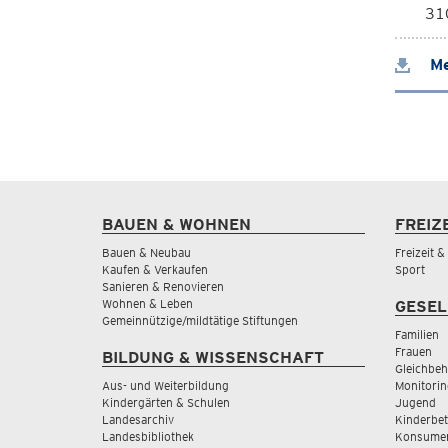
310
Me
BAUEN & WOHNEN
FREIZ
Bauen & Neubau
Freizeit 
Kaufen & Verkaufen
Sport
Sanieren & Renovieren
Wohnen & Leben
GESEL
Gemeinnützige/mildtätige Stiftungen
Familien
Frauen
BILDUNG & WISSENSCHAFT
Gleichbeh
Aus- und Weiterbildung
Monitorin
Kindergärten & Schulen
Jugend
Landesarchiv
Kinderbe
Landesbibliothek
Konsumen