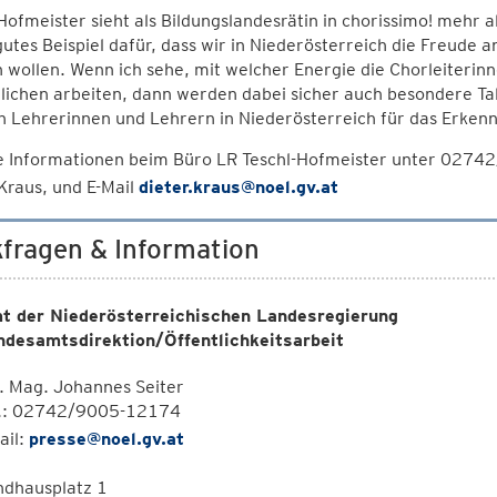
Hofmeister sieht als Bildungslandesrätin in chorissimo! mehr a
 gutes Beispiel dafür, dass wir in Niederösterreich die Freude 
 wollen. Wenn ich sehe, mit welcher Energie die Chorleiterin
ichen arbeiten, dann werden dabei sicher auch besondere Tal
 Lehrerinnen und Lehrern in Niederösterreich für das Erkenn
e Informationen beim Büro LR Teschl-Hofmeister unter 027
Kraus, und E-Mail
dieter.kraus@noel.gv.at
fragen & Information
t der Niederösterreichischen Landesregierung
ndesamtsdirektion/Öffentlichkeitsarbeit
. Mag. Johannes Seiter
l.: 02742/9005-12174
ail:
presse@noel.gv.at
ndhausplatz 1