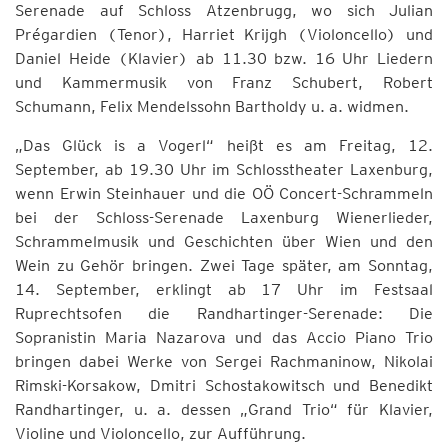
Serenade auf Schloss Atzenbrugg, wo sich Julian
Prégardien (Tenor), Harriet Krijgh (Violoncello) und
Daniel Heide (Klavier) ab 11.30 bzw. 16 Uhr Liedern
und Kammermusik von Franz Schubert, Robert
Schumann, Felix Mendelssohn Bartholdy u. a. widmen.
„Das Glück is a Vogerl“ heißt es am Freitag, 12.
September, ab 19.30 Uhr im Schlosstheater Laxenburg,
wenn Erwin Steinhauer und die OÖ Concert-Schrammeln
bei der Schloss-Serenade Laxenburg Wienerlieder,
Schrammelmusik und Geschichten über Wien und den
Wein zu Gehör bringen. Zwei Tage später, am Sonntag,
14. September, erklingt ab 17 Uhr im Festsaal
Ruprechtsofen die Randhartinger-Serenade: Die
Sopranistin Maria Nazarova und das Accio Piano Trio
bringen dabei Werke von Sergei Rachmaninow, Nikolai
Rimski-Korsakow, Dmitri Schostakowitsch und Benedikt
Randhartinger, u. a. dessen „Grand Trio“ für Klavier,
Violine und Violoncello, zur Aufführung.