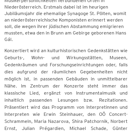
Musikerpersönlichkeiten verbundenen Orten in
Niederösterreich. Erstmals dabei ist im heurigen
Jubiläumsjahr die ehemalige Synagoge St. Pölten, womit
an niederösterreichische Komponisten erinnert werden
soll, die wegen ihrer jüdischen Abstammung emigrieren
mussten, etwa den in Brunn am Gebirge geborenen Hans
Gál.
Konzertiert wird an kulturhistorischen Gedenkstätten wie
Geburts-, Wohn- und Wirkungsstätten, Museen,
Gedenkräumen und Forschungseinrichtungen oder, falls
dies aufgrund der räumlichen Gegebenheiten nicht
möglich ist, in passenden Gebäuden in unmittelbarer
Nähe. Im Zentrum der Konzerte steht immer das
klassische Lied, ergänzt von Instrumentalmusik und
inhaltlich passenden Lesungen bzw. Rezitationen.
Präsentiert wird das Programm von Interpretinnen und
Interpreten wie Erwin Steinhauer, den OÖ Concert-
Schrammeln, Maria Nazarova, Shira Patchornik, Norbert
Ernst, Julian Prégardien, Michael Schade, Günter