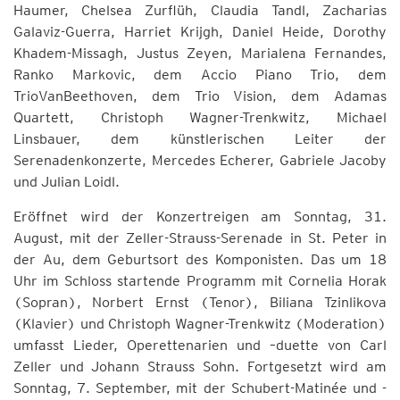
Haumer, Chelsea Zurflüh, Claudia Tandl, Zacharias
Galaviz-Guerra, Harriet Krijgh, Daniel Heide, Dorothy
Khadem-Missagh, Justus Zeyen, Marialena Fernandes,
Ranko Markovic, dem Accio Piano Trio, dem
TrioVanBeethoven, dem Trio Vision, dem Adamas
Quartett, Christoph Wagner-Trenkwitz, Michael
Linsbauer, dem künstlerischen Leiter der
Serenadenkonzerte, Mercedes Echerer, Gabriele Jacoby
und Julian Loidl.
Eröffnet wird der Konzertreigen am Sonntag, 31.
August, mit der Zeller-Strauss-Serenade in St. Peter in
der Au, dem Geburtsort des Komponisten. Das um 18
Uhr im Schloss startende Programm mit Cornelia Horak
(Sopran), Norbert Ernst (Tenor), Biliana Tzinlikova
(Klavier) und Christoph Wagner-Trenkwitz (Moderation)
umfasst Lieder, Operettenarien und –duette von Carl
Zeller und Johann Strauss Sohn. Fortgesetzt wird am
Sonntag, 7. September, mit der Schubert-Matinée und -