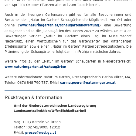
von April bis Oktober Pflanzen aller Art zum Tausch bereit.
Auch in der heurigen Gartensaison gibt es für alle Besucherinnen und
Besucher der „Natur im Garten“ Schaugärten die Möglichkeit, vor Ort oder
online (
www.naturimgarten.at/schaugartenbewertung
) eine Bewertung
abzugeben und so die „Schaugärten des Jahres 2026“ zu wählen. Unter allen
Bewertungen verlost „Natur im Garten“ einen Tag im Museumsdorf
Niedersulz, einen Wertgutschein für das Gartencenter der Kittenberger
Erlebnisgärten sowie einen „Natur im Garten“ Partnerbetriebsgutschein. Die
Prämierung der Schaugärten erfolgt dann im Frühjahr nächsten Jahres.
Weitere Infos zu den „Natur im Garten“ Schaugärten in Niederösterreich:
www.naturimgarten.at/schaugärten
Weitere Informationen: Natur im Garten, Pressesprecherin Carina Pürer, MA,
Telefon 0676 848 790 737, E-Mail
carina.puerer@naturimgarten.at
Rückfragen & Information
Amt der Niederösterreichischen Landesregierung
Landesamtsdirektion/Öffentlichkeitsarbeit
Mag. (FH) Kathrin Vollkrann
Telefon: 02742/9005-12312
E-Mail:
presse@noel.gv.at