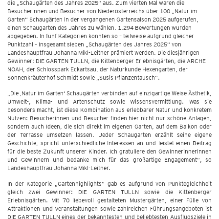
die „Schaugärten des Jahres 2025“ aus. Zum vierten Mal waren die
Besucherinnen und Besucher von Niederösterreichs über 100 „Natur im
Garten“ Schaugärten in der vergangenen Gartensaison 2025 aufgerufen,
einen Schaugarten des Jahres zu wählen. 1.294 Bewertungen wurden
abgegeben. In fünf Kategorien konnten so – teilweise aufgrund gleicher
Punktzahl – insgesamt sieben „Schaugärten des Jahres 2025“ von
Landeshauptfrau Johanna Mikl-Leitner prämiert werden. Die diesjährigen
Gewinner: DIE GARTEN TULLN, die Kittenberger Erlebnisgärten, die ARCHE
NOAH, der Schlosspark Eckartsau, der Naturkunde Hexengarten, der
Sonnenkräuterhof Schmidt sowie „Susis Pflanzentausch“.
„Die ‚Natur im Garten‘ Schaugärten verbinden auf einzigartige Weise Ästhetik,
Umwelt-, Klima- und Artenschutz sowie Wissensvermittlung. Was sie
besonders macht, ist diese Kombination aus erlebbarer Natur und konkretem
Nutzen: Besucherinnen und Besucher finden hier nicht nur schöne Anlagen,
sondern auch Ideen, die sich direkt im eigenen Garten, auf dem Balkon oder
der Terrasse umsetzen lassen. Jeder Schaugarten erzählt seine eigene
Geschichte, spricht unterschiedliche Interessen an und leistet einen Beitrag
für die beste Zukunft unserer Kinder. Ich gratuliere den Gewinnerinnerinnen
und Gewinnern und bedanke mich für das großartige Engagement“, so
Landeshauptfrau Johanna Mikl-Leitner.
In der Kategorie „Gartenhighlights“ gab es aufgrund von Punktegleichheit
gleich zwei Gewinner: DIE GARTEN TULLN sowie die Kittenberger
Erlebnisgärten. Mit 70 liebevoll gestalteten Mustergärten, einer Fülle von
Attraktionen und Veranstaltungen sowie zahlreichen Führungsangeboten ist
DIE GARTEN TULLN eines der bekanntesten und beliebtesten Ausflugsziele in