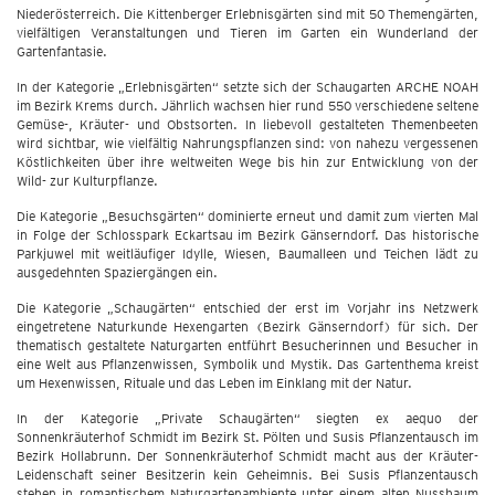
Niederösterreich. Die Kittenberger Erlebnisgärten sind mit 50 Themengärten,
vielfältigen Veranstaltungen und Tieren im Garten ein Wunderland der
Gartenfantasie.
In der Kategorie „Erlebnisgärten“ setzte sich der Schaugarten ARCHE NOAH
im Bezirk Krems durch. Jährlich wachsen hier rund 550 verschiedene seltene
Gemüse-, Kräuter- und Obstsorten. In liebevoll gestalteten Themenbeeten
wird sichtbar, wie vielfältig Nahrungspflanzen sind: von nahezu vergessenen
Köstlichkeiten über ihre weltweiten Wege bis hin zur Entwicklung von der
Wild- zur Kulturpflanze.
Die Kategorie „Besuchsgärten“ dominierte erneut und damit zum vierten Mal
in Folge der Schlosspark Eckartsau im Bezirk Gänserndorf. Das historische
Parkjuwel mit weitläufiger Idylle, Wiesen, Baumalleen und Teichen lädt zu
ausgedehnten Spaziergängen ein.
Die Kategorie „Schaugärten“ entschied der erst im Vorjahr ins Netzwerk
eingetretene Naturkunde Hexengarten (Bezirk Gänserndorf) für sich. Der
thematisch gestaltete Naturgarten entführt Besucherinnen und Besucher in
eine Welt aus Pflanzenwissen, Symbolik und Mystik. Das Gartenthema kreist
um Hexenwissen, Rituale und das Leben im Einklang mit der Natur.
In der Kategorie „Private Schaugärten“ siegten ex aequo der
Sonnenkräuterhof Schmidt im Bezirk St. Pölten und Susis Pflanzentausch im
Bezirk Hollabrunn. Der Sonnenkräuterhof Schmidt macht aus der Kräuter-
Leidenschaft seiner Besitzerin kein Geheimnis. Bei Susis Pflanzentausch
stehen in romantischem Naturgartenambiente unter einem alten Nussbaum