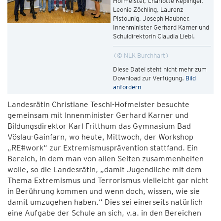
Hofmeister, Charlotte Keplinger,
Leonie Zöchling, Laurenz
Pistounig, Joseph Haubner,
Innenminister Gerhard Karner und
Schuldirektorin Claudia Liebl.
© NLK Burchhart
Diese Datei steht nicht mehr zum
Download zur Verfügung.
Bild
anfordern
Landesrätin Christiane Teschl-Hofmeister besuchte
gemeinsam mit Innenminister Gerhard Karner und
Bildungsdirektor Karl Fritthum das Gymnasium Bad
Vöslau-Gainfarn, wo heute, Mittwoch, der Workshop
„RE#work“ zur Extremismusprävention stattfand. Ein
Bereich, in dem man von allen Seiten zusammenhelfen
wolle, so die Landesrätin, „damit Jugendliche mit dem
Thema Extremismus und Terrorismus vielleicht gar nicht
in Berührung kommen und wenn doch, wissen, wie sie
damit umzugehen haben.“ Dies sei einerseits natürlich
eine Aufgabe der Schule an sich, v.a. in den Bereichen