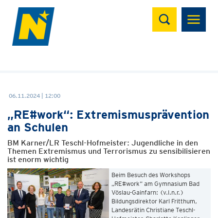
Suchen
06.11.2024 | 12:00
„RE#work“: Extremismusprävention
an Schulen
BM Karner/LR Teschl-Hofmeister: Jugendliche in den
Themen Extremismus und Terrorismus zu sensibilisieren
ist enorm wichtig
Beim Besuch des Workshops
„RE#work“ am Gymnasium Bad
Vöslau-Gainfarn: (v.l.n.r.)
Bildungsdirektor Karl Fritthum,
Landesrätin Christiane Teschl-