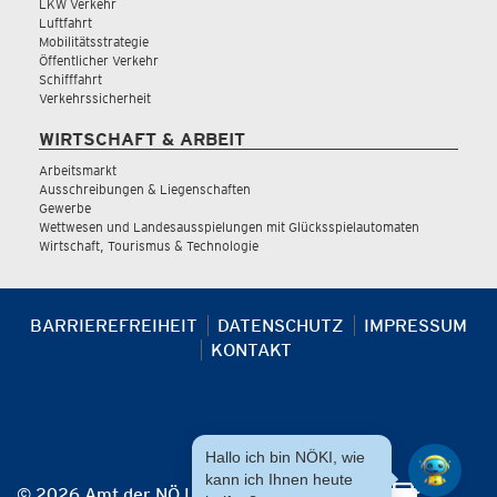
LKW Verkehr
Luftfahrt
Mobilitätsstrategie
Öffentlicher Verkehr
Schifffahrt
Verkehrssicherheit
WIRTSCHAFT & ARBEIT
Arbeitsmarkt
Ausschreibungen & Liegenschaften
Gewerbe
Wettwesen und Landesausspielungen mit Glücksspielautomaten
Wirtschaft, Tourismus & Technologie
BARRIEREFREIHEIT
DATENSCHUTZ
IMPRESSUM
KONTAKT
Hallo ich bin NÖKI, wie
kann ich Ihnen heute
© 2026 Amt der NÖ Landesregierung