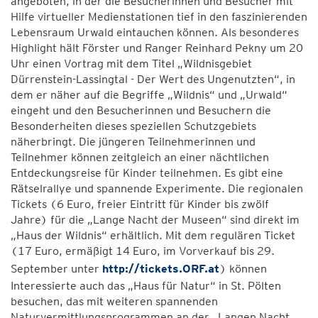
angeboten, in der die Besucherinnen und Besucher mit
Hilfe virtueller Medienstationen tief in den faszinierenden
Lebensraum Urwald eintauchen können. Als besonderes
Highlight hält Förster und Ranger Reinhard Pekny um 20
Uhr einen Vortrag mit dem Titel „Wildnisgebiet
Dürrenstein-Lassingtal - Der Wert des Ungenutzten“, in
dem er näher auf die Begriffe „Wildnis“ und „Urwald“
eingeht und den Besucherinnen und Besuchern die
Besonderheiten dieses speziellen Schutzgebiets
näherbringt. Die jüngeren Teilnehmerinnen und
Teilnehmer können zeitgleich an einer nächtlichen
Entdeckungsreise für Kinder teilnehmen. Es gibt eine
Rätselrallye und spannende Experimente. Die regionalen
Tickets (6 Euro, freier Eintritt für Kinder bis zwölf
Jahre) für die „Lange Nacht der Museen“ sind direkt im
„Haus der Wildnis“ erhältlich. Mit dem regulären Ticket
(17 Euro, ermäßigt 14 Euro, im Vorverkauf bis 29.
September unter
http://tickets.ORF.at
) können
Interessierte auch das „Haus für Natur“ in St. Pölten
besuchen, das mit weiteren spannenden
Naturvermittlungsprogrammen an der „Langen Nacht