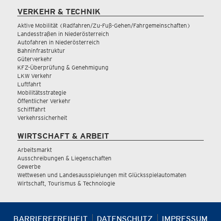
VERKEHR & TECHNIK
Aktive Mobilität (Radfahren/Zu-Fuß-Gehen/Fahrgemeinschaften)
Landesstraßen in Niederösterreich
Autofahren in Niederösterreich
Bahninfrastruktur
Güterverkehr
KFZ-Überprüfung & Genehmigung
LKW Verkehr
Luftfahrt
Mobilitätsstrategie
Öffentlicher Verkehr
Schifffahrt
Verkehrssicherheit
WIRTSCHAFT & ARBEIT
Arbeitsmarkt
Ausschreibungen & Liegenschaften
Gewerbe
Wettwesen und Landesausspielungen mit Glücksspielautomaten
Wirtschaft, Tourismus & Technologie
BARRIEREFREIHEIT
DATENSCHUTZ
IMPRESSUM