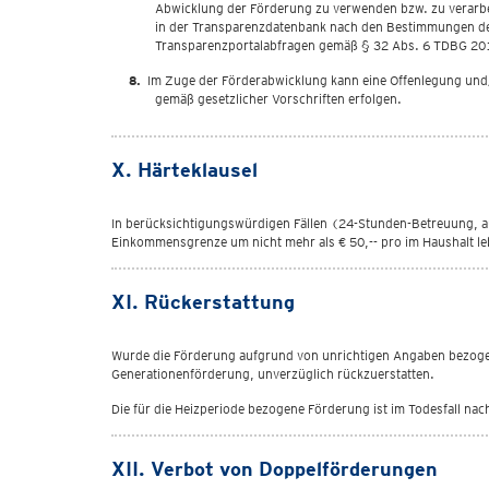
Abwicklung der Förderung zu verwenden bzw. zu verarb
in der Transparenzdatenbank nach den Bestimmungen des
Transparenzportalabfragen gemäß § 32 Abs. 6 TDBG 20
Im Zuge der Förderabwicklung kann eine Offenlegung und
gemäß gesetzlicher Vorschriften erfolgen.
X. Härteklausel
In berücksichtigungswürdigen Fällen (24-Stunden-Betreuung, a
Einkommensgrenze um nicht mehr als € 50,-- pro im Haushalt le
XI. Rückerstattung
Wurde die Förderung aufgrund von unrichtigen Angaben bezogen
Generationenförderung, unverzüglich rückzuerstatten.
Die für die Heizperiode bezogene Förderung ist im Todesfall na
XII. Verbot von Doppelförderungen