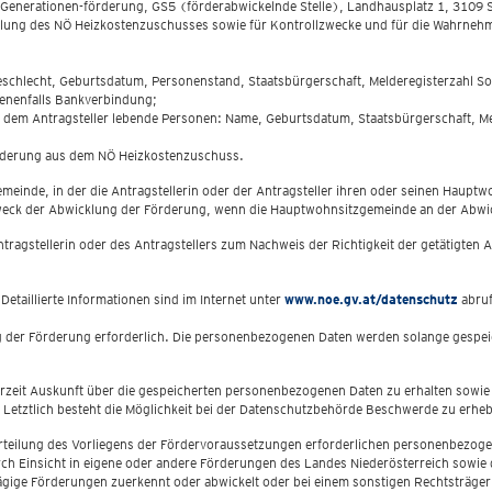
Generationen-förderung, GS5 (förderabwickelnde Stelle), Landhausplatz 1, 3109 S
ung des NÖ Heizkostenzuschusses sowie für Kontrollzwecke und für die Wahrnehm
 Geschlecht, Geburtsdatum, Personenstand, Staatsbürgerschaft, Melderegisterzahl
enenfalls Bankverbindung;
r dem Antragsteller lebende Personen: Name, Geburtsdatum, Staatsbürgerschaft, M
örderung aus dem NÖ Heizkostenzuschuss.
 Gemeinde, in der die Antragstellerin oder der Antragsteller ihren oder seinen Haup
ck der Abwicklung der Förderung, wenn die Hauptwohnsitzgemeinde an der Abwickl
Antragstellerin oder des Antragstellers zum Nachweis der Richtigkeit der getätigt
etaillierte Informationen sind im Internet unter
www.noe.gv.at/datenschutz
abruf
g der Förderung erforderlich. Die personenbezogenen Daten werden solange gespeic
zeit Auskunft über die gespeicherten personenbezogenen Daten zu erhalten sowie
Letztlich besteht die Möglichkeit bei der Datenschutzbehörde Beschwerde zu erhe
Beurteilung des Vorliegens der Fördervoraussetzungen erforderlichen personenbezoge
 durch Einsicht in eigene oder andere Förderungen des Landes Niederösterreich sow
ägige Förderungen zuerkennt oder abwickelt oder bei einem sonstigen Rechtsträge