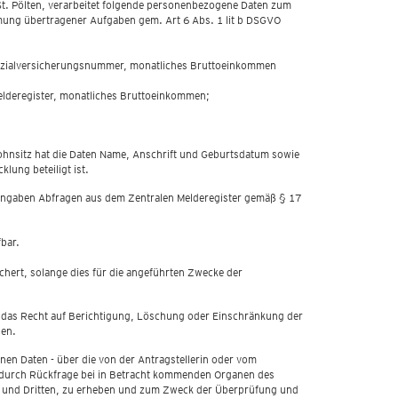
t. Pölten, verarbeitet folgende personenbezogene Daten zum
ung übertragener Aufgaben gem. Art 6 Abs. 1 lit b DSGVO
 Sozialversicherungsnummer, monatliches Bruttoeinkommen
elderegister, monatliches Bruttoeinkommen;
twohnsitz hat die Daten Name, Anschrift und Geburtsdatum sowie
ung beteiligt ist.
en Angaben Abfragen aus dem Zentralen Melderegister gemäß § 17
bar.
hert, solange dies für die angeführten Zwecke der
 das Recht auf Berichtigung, Löschung oder Einschränkung der
ben.
nen Daten - über die von der Antragstellerin oder vom
ie durch Rückfrage bei in Betracht kommenden Organen des
r und Dritten, zu erheben und zum Zweck der Überprüfung und