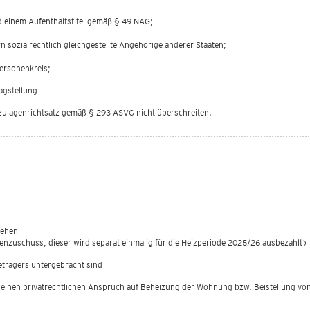
d einem Aufenthaltstitel gemäß § 49 NAG;
 sozialrechtlich gleichgestellte Angehörige anderer Staaten;
ersonenkreis;
agstellung
szulagenrichtsatz gemäß § 293 ASVG nicht überschreiten.
iehen
enzuschuss, dieser wird separat einmalig für die Heizperiode 2025/26 ausbezahlt)
feträgers untergebracht sind
e einen privatrechtlichen Anspruch auf Beheizung der Wohnung bzw. Beistellung vo