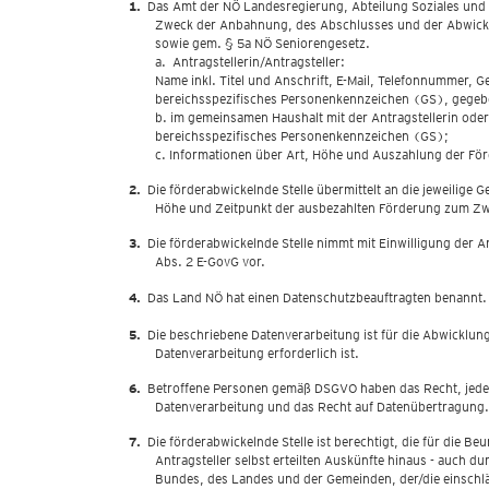
Das Amt der NÖ Landesregierung, Abteilung Soziales und 
Zweck der Anbahnung, des Abschlusses und der Abwickl
sowie gem. § 5a NÖ Seniorengesetz.
a. Antragstellerin/Antragsteller:
Name inkl. Titel und Anschrift, E-Mail, Telefonnummer,
bereichsspezifisches Personenkennzeichen (GS), gegeb
b. im gemeinsamen Haushalt mit der Antragstellerin ode
bereichsspezifisches Personenkennzeichen (GS);
c. Informationen über Art, Höhe und Auszahlung der F
Die förderabwickelnde Stelle übermittelt an die jeweilige
Höhe und Zeitpunkt der ausbezahlten Förderung zum Zwe
Die förderabwickelnde Stelle nimmt mit Einwilligung der 
Abs. 2 E-GovG vor.
Das Land NÖ hat einen Datenschutzbeauftragten benannt. D
Die beschriebene Datenverarbeitung ist für die Abwicklun
Datenverarbeitung erforderlich ist.
Betroffene Personen gemäß DSGVO haben das Recht, jeder
Datenverarbeitung und das Recht auf Datenübertragung. 
Die förderabwickelnde Stelle ist berechtigt, die für die 
Antragsteller selbst erteilten Auskünfte hinaus - auch
Bundes, des Landes und der Gemeinden, der/die einschl