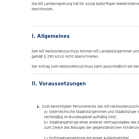
Die NÖ Landesregierung hat für sozial bedürftigen Niederöster
beschlossen.
I. Allgemeines
Den NÖ Heizkostenzuschuss können NÖ Landesbürgerinnen und La
gemäß § 293 ASVG nicht überschreiten.
Der Antrag zum Heizkostenzuschuss kann ausschließlich bei der 
II. Voraussetzungen
Zum berechtigten Personenkreis des NÖ Heizkostenzusc
a) österreichische Staatsbürgerinnen und Staatsbürger 
rechtmäßig im Bundesgebiet aufhältig sind;
b) Staatsangehörige eines anderen Vertragsstaates des 
zum Zweck des Bezuges der gegenständlichen Förderung 
c) Drittstaatsangehörige mit einem Aufenthaltstitel