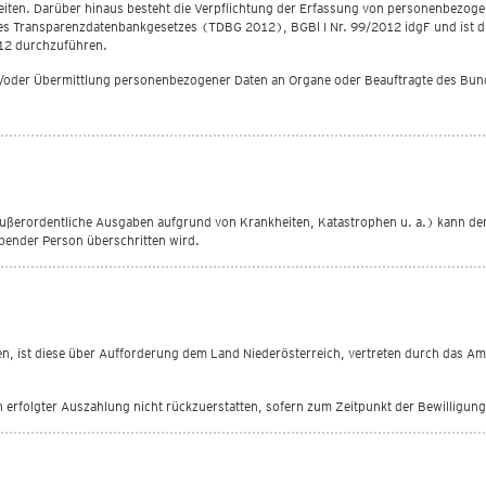
eiten. Darüber hinaus besteht die Verpflichtung der Erfassung von personenbezo
 Transparenzdatenbankgesetzes (TDBG 2012), BGBl I Nr. 99/2012 idgF und ist die
12 durchzuführen.
/oder Übermittlung personenbezogener Daten an Organe oder Beauftragte des Bund
ußerordentliche Ausgaben aufgrund von Krankheiten, Katastrophen u. a.) kann de
bender Person überschritten wird.
, ist diese über Aufforderung dem Land Niederösterreich, vertreten durch das Am
ch erfolgter Auszahlung nicht rückzuerstatten, sofern zum Zeitpunkt der Bewilligu