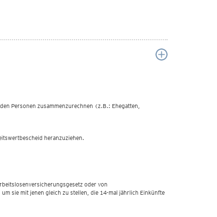
benden Personen zusammenzurechnen (z.B.: Ehegatten,
heitswertbescheid heranzuziehen.
Arbeitslosenversicherungsgesetz oder von
 sie mit jenen gleich zu stellen, die 14-mal jährlich Einkünfte