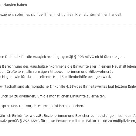
Heizkosten haben
eziehen, sofern es sich bei Ihnen nicht um ein Kleinstunternehmen handelt
igen Richtsatz für die Ausgleichszulage gemäß § 293 ASVG nicht übersteigen.
die Berechnung des Haushaltseinkommens die Einkünfte aller in einem Haushalt le
nder, Großeltern, alle sonstigen Mitbewohnerinnen und Mitbewohner).
chtigen, wie für das betreffende Kind Familienbeihilfe bezogen wird.
wirtschaft sind als monatliche Einkünfte 4,16% des Einheitswertes laut letztem Ein
durch 14 zu dividieren, um die monatlichen Einkünfte zu erhalten.
-/pro Jahr. Der Vorjahresumsatz ist heranzuziehen.
 jährlich Einkünfte, wie z.B. Bezieherinnen und Bezieher von Leistungen nach dem 
atz gemäß § 293 ASVG für diese Personen mit dem Faktor 1,166 zu multiplizieren, um