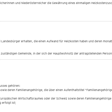
reicherinnen und Niederösterreicher die Gewährung eines einmaligen Heizkostenzusc
ndesbürger erhalten, die einen Aufwand für Heizkosten haben und deren monatlic
zuständigen Gemeinde, in der sich der Hauptwohnsitz der antragstellenden Person 
husses gehören:
sowie deren Familienangehörige, die über einen Aufenthaltstitel “Familienangehöri
Europäischen Wirtschaftsraumes oder der Schweiz sowie deren Familienangehörige im
erfolgt ist;