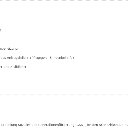
n
umbeheizung
es Antragstellers (Pflegegeld, Blindenbeihilfe)
r und Zivildiener
 (Abteilung Soziales und Generationenförderung, GS5), bei den NÖ Bezirkshaupt