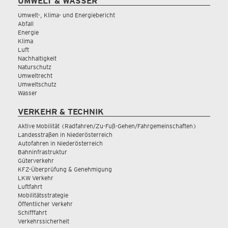
UMWELT & WASSER
Umwelt-, Klima- und Energiebericht
Abfall
Energie
Klima
Luft
Nachhaltigkeit
Naturschutz
Umweltrecht
Umweltschutz
Wasser
VERKEHR & TECHNIK
Aktive Mobilität (Radfahren/Zu-Fuß-Gehen/Fahrgemeinschaften)
Landesstraßen in Niederösterreich
Autofahren in Niederösterreich
Bahninfrastruktur
Güterverkehr
KFZ-Überprüfung & Genehmigung
LKW Verkehr
Luftfahrt
Mobilitätsstrategie
Öffentlicher Verkehr
Schifffahrt
Verkehrssicherheit