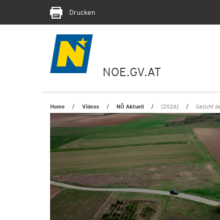
Drucken
NOE.GV.AT
Home
Videos
NÖ Aktuell
[2026]
Gesicht d