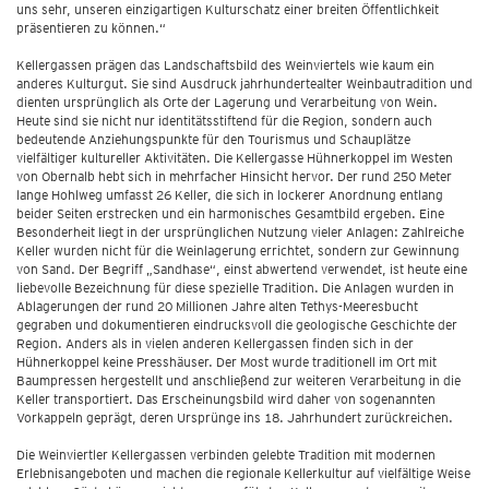
uns sehr, unseren einzigartigen Kulturschatz einer breiten Öffentlichkeit
präsentieren zu können.“
Kellergassen prägen das Landschaftsbild des Weinviertels wie kaum ein
anderes Kulturgut. Sie sind Ausdruck jahrhundertealter Weinbautradition und
dienten ursprünglich als Orte der Lagerung und Verarbeitung von Wein.
Heute sind sie nicht nur identitätsstiftend für die Region, sondern auch
bedeutende Anziehungspunkte für den Tourismus und Schauplätze
vielfältiger kultureller Aktivitäten. Die Kellergasse Hühnerkoppel im Westen
von Obernalb hebt sich in mehrfacher Hinsicht hervor. Der rund 250 Meter
lange Hohlweg umfasst 26 Keller, die sich in lockerer Anordnung entlang
beider Seiten erstrecken und ein harmonisches Gesamtbild ergeben. Eine
Besonderheit liegt in der ursprünglichen Nutzung vieler Anlagen: Zahlreiche
Keller wurden nicht für die Weinlagerung errichtet, sondern zur Gewinnung
von Sand. Der Begriff „Sandhase“, einst abwertend verwendet, ist heute eine
liebevolle Bezeichnung für diese spezielle Tradition. Die Anlagen wurden in
Ablagerungen der rund 20 Millionen Jahre alten Tethys-Meeresbucht
gegraben und dokumentieren eindrucksvoll die geologische Geschichte der
Region. Anders als in vielen anderen Kellergassen finden sich in der
Hühnerkoppel keine Presshäuser. Der Most wurde traditionell im Ort mit
Baumpressen hergestellt und anschließend zur weiteren Verarbeitung in die
Keller transportiert. Das Erscheinungsbild wird daher von sogenannten
Vorkappeln geprägt, deren Ursprünge ins 18. Jahrhundert zurückreichen.
Die Weinviertler Kellergassen verbinden gelebte Tradition mit modernen
Erlebnisangeboten und machen die regionale Kellerkultur auf vielfältige Weise