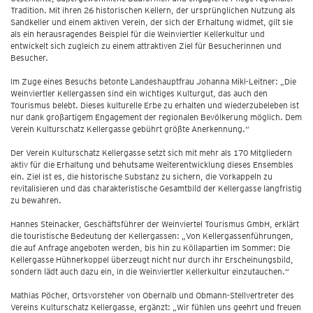
Tradition. Mit ihren 26 historischen Kellern, der ursprünglichen Nutzung als
Sandkeller und einem aktiven Verein, der sich der Erhaltung widmet, gilt sie
als ein herausragendes Beispiel für die Weinviertler Kellerkultur und
entwickelt sich zugleich zu einem attraktiven Ziel für Besucherinnen und
Besucher.
Im Zuge eines Besuchs betonte Landeshauptfrau Johanna Mikl-Leitner: „Die
Weinviertler Kellergassen sind ein wichtiges Kulturgut, das auch den
Tourismus belebt. Dieses kulturelle Erbe zu erhalten und wiederzubeleben ist
nur dank großartigem Engagement der regionalen Bevölkerung möglich. Dem
Verein Kulturschatz Kellergasse gebührt größte Anerkennung.“
Der Verein Kulturschatz Kellergasse setzt sich mit mehr als 170 Mitgliedern
aktiv für die Erhaltung und behutsame Weiterentwicklung dieses Ensembles
ein. Ziel ist es, die historische Substanz zu sichern, die Vorkappeln zu
revitalisieren und das charakteristische Gesamtbild der Kellergasse langfristig
zu bewahren.
Hannes Steinacker, Geschäftsführer der Weinviertel Tourismus GmbH, erklärt
die touristische Bedeutung der Kellergassen: „Von Kellergassenführungen,
die auf Anfrage angeboten werden, bis hin zu Köllapartien im Sommer: Die
Kellergasse Hühnerkoppel überzeugt nicht nur durch ihr Erscheinungsbild,
sondern lädt auch dazu ein, in die Weinviertler Kellerkultur einzutauchen.“
Mathias Pöcher, Ortsvorsteher von Obernalb und Obmann-Stellvertreter des
Vereins Kulturschatz Kellergasse, ergänzt: „Wir fühlen uns geehrt und freuen