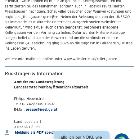
erlebbar. Gäste können nicht nur an geführten Kellergassentouren mit
zertifizierten Guides teilnehmen, sondern auch in liebevoll revitalisierten
Presshäusern nächtigen, Schaukeller besuchen oder Weinverkostungen und
regionale „Köllajausn“ genießen. Neben der Belebung der von der UNESCO
als immaterielles Kulturerbe Österreichs ausgezeichneten Weinviertler
Kellerkultur wird aktuell auch daran gearbeitet, besonders erlebbare
Kellergassen vor den Vorhang zu holen. Dafür wurden Kriterienkataloge
ausgearbeitet und auch der Bewerb rund um die schönste erlebbare
Kellergasse (Auszeichnung ging 2026 an die Oagossn in Falkenstein) wurde
ins Leben gerufen.
Weitere Informationen online unter www.weinviertel.at/kellergassen
Rückfragen & Information
Amt der NÖ Landesregierung
Landesamtsdirektion/Öffentlichkeitsarbeit
Philipp Hebenstreit
Tel.: 02742/9005-13632
E-Mail:
presse@noel.gv.at
Landhausplatz 1
3109 St. Pölten
Meldung als PDF speichern
Hallo ich bin NÖKI, wie