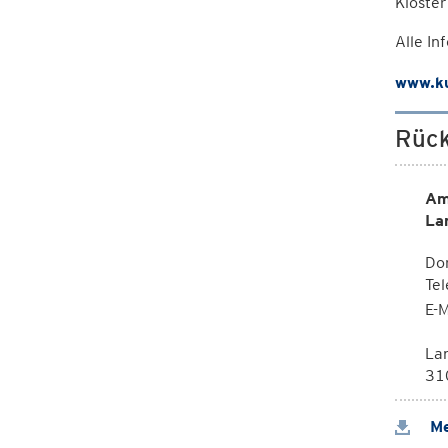
Kloster
Alle In
www.ku
Rück
Am
La
Dor
Te
E-M
La
310
Me