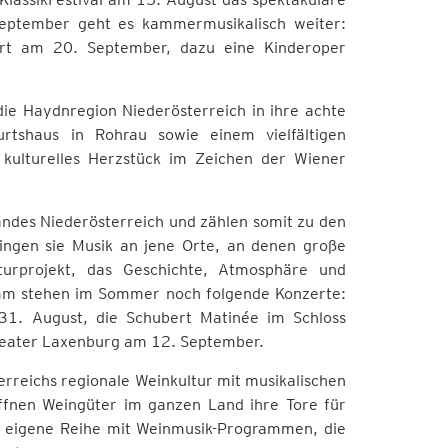
September geht es kammermusikalisch weiter:
rt am 20. September, dazu eine Kinderoper
die Haydnregion Niederösterreich in ihre achte
rtshaus in Rohrau sowie einem vielfältigen
kulturelles Herzstück im Zeichen der Wiener
andes Niederösterreich und zählen somit zu den
ringen sie Musik an jene Orte, an denen große
turprojekt, das Geschichte, Atmosphäre und
amm stehen im Sommer noch folgende Konzerte:
31. August, die Schubert Matinée im Schloss
heater Laxenburg am 12. September.
rreichs regionale Weinkultur mit musikalischen
öffnen Weingüter im ganzen Land ihre Tore für
e eigene Reihe mit Weinmusik-Programmen, die