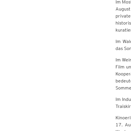
Im Most
August
privat
histori
kurati
Im Wal
das So
Im Wein
Film un
Kooper
bedeut
Sommer
Im Indu
Traiski
Kinoer
17. Au