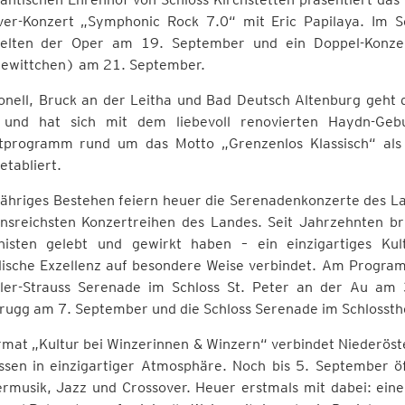
ver-Konzert „Symphonic Rock 7.0“ mit Eric Papilaya. Im 
elten der Oper am 19. September und ein Doppel-Konze
ewittchen) am 21. September.
onell, Bruck an der Leitha und Bad Deutsch Altenburg geht 
 und hat sich mit dem liebevoll renovierten Haydn-Gebu
tprogramm rund um das Motto „Grenzenlos Klassisch“ als 
 etabliert.
jähriges Bestehen feiern heuer die Serenadenkonzerte des L
ionsreichsten Konzertreihen des Landes. Seit Jahrzehnten b
isten gelebt und gewirkt haben – ein einzigartiges Kul
lische Exzellenz auf besondere Weise verbindet. Am Progr
ller-Strauss Serenade im Schloss St. Peter an der Au am 
rugg am 7. September und die Schloss Serenade im Schlosst
mat „Kultur bei Winzerinnen & Winzern“ verbindet Niederöste
issen in einzigartiger Atmosphäre. Noch bis 5. September 
musik, Jazz und Crossover. Heuer erstmals mit dabei: ein