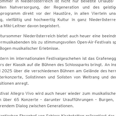
ommer in Niederösterreich ist nicht nur beliebte Urlaubs-
ellen Nahversorgung, der Regeneration und des geist
programm direkt vor der Haustüre, in allen Vierteln un
ig, vielfältig und hochwertig Kultur in ganz Niederösterr
 Mikl-Leitner davon begeistert.
ltursommer Niederösterreich bietet auch heuer eine beeind
musikabenden bis zu stimmungsvollen Open-Air-Festivals span
Bogen musikalischer Erlebnisse.
stern im internationalen Festivalgeschehen ist das Grafeneg
ars der Klassik auf die Bühnen des Schlossparks bringt. An 
al 2025 über die verschiedenen Bühnen am Gelände des herr
terkonzerte, Solistinnen und Solisten von Weltrang und de
itionen anregt.
stival Allegro Vivo wird auch heuer wieder zum musikalische
n über 65 Konzerte – darunter Uraufführungen – Burgen,
ierendem Dialog zwischen Generationen.
ntischen Ehrenhof von Schloss Kirchstetten präsentiert das 