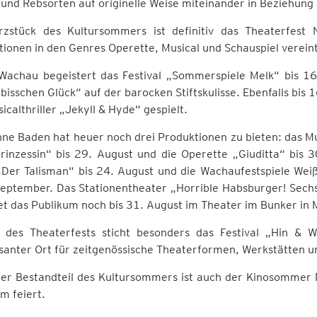
und Rebsorten auf originelle Weise miteinander in Beziehung 
rzstück des Kultursommers ist definitiv das Theaterfest 
ionen in den Genres Operette, Musical und Schauspiel vereint
 Wachau begeistert das Festival „Sommerspiele Melk“ bis 1
 bisschen Glück“ auf der barocken Stiftskulisse. Ebenfalls bis
icalthriller „Jekyll & Hyde“ gespielt.
ne Baden hat heuer noch drei Produktionen zu bieten: das Mu
rinzessin“ bis 29. August und die Operette „Giuditta“ bis 3
„Der Talisman“ bis 24. August und die Wachaufestspiele We
 September. Das Stationentheater „Horrible Habsburger! Sec
t das Publikum noch bis 31. August im Theater im Bunker in 
s des Theaterfests sticht besonders das Festival „Hin & 
santer Ort für zeitgenössische Theaterformen, Werkstätten un
ter Bestandteil des Kultursommers ist auch der Kinosommer N
m feiert.