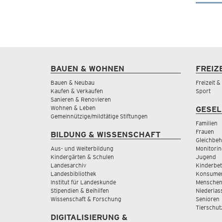
BAUEN & WOHNEN
FREIZ
Bauen & Neubau
Freizeit 
Kaufen & Verkaufen
Sport
Sanieren & Renovieren
Wohnen & Leben
GESEL
Gemeinnützige/mildtätige Stiftungen
Familien
Frauen
BILDUNG & WISSENSCHAFT
Gleichbeh
Aus- und Weiterbildung
Monitorin
Kindergärten & Schulen
Jugend
Landesarchiv
Kinderbe
Landesbibliothek
Konsumen
Institut für Landeskunde
Menschen
Stipendien & Beihilfen
Niederlas
Wissenschaft & Forschung
Senioren
Tierschut
DIGITALISIERUNG &