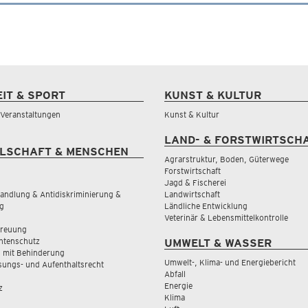
EIT & SPORT
KUNST & KULTUR
& Veranstaltungen
Kunst & Kultur
LAND- & FORSTWIRTSCH
LSCHAFT & MENSCHEN
Agrarstruktur, Boden, Güterwege
Forstwirtschaft
Jagd & Fischerei
andlung & Antidiskriminierung &
Landwirtschaft
g
Ländliche Entwicklung
Veterinär & Lebensmittelkontrolle
treuung
tenschutz
UMWELT & WASSER
 mit Behinderung
Umwelt-, Klima- und Energiebericht
sungs- und Aufenthaltsrecht
Abfall
Energie
z
Klima