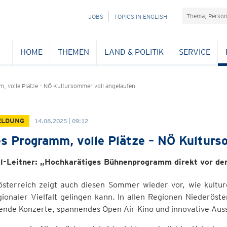
Suchefeld
NAVIGATION
JOBS
TOPICS IN ENGLISH
ÜBERSPRINGEN
HOME
THEMEN
LAND & POLITIK
SERVICE
, volle Plätze – NÖ Kultursommer voll angelaufen
ELDUNG
14.08.2025 | 09:12
es Programm, volle Plätze – NÖ Kulturs
l-Leitner: „Hochkarätiges Bühnenprogramm direkt vor der
österreich zeigt auch diesen Sommer wieder vor, wie kulture
ionaler Vielfalt gelingen kann. In allen Regionen Niederöst
ende Konzerte, spannendes Open-Air-Kino und innovative Auss