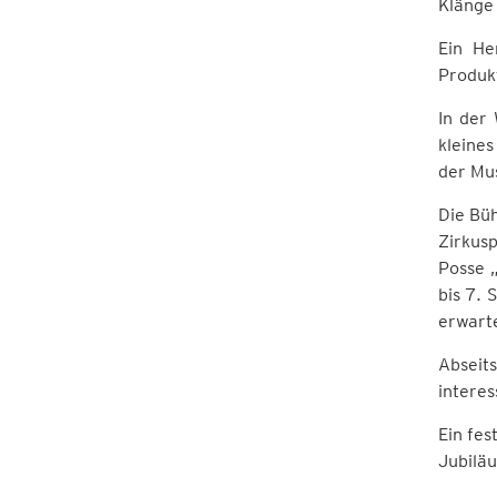
Klänge 
Ein He
Produkt
In der
kleines
der Mus
Die Büh
Zirkusp
Posse 
bis 7.
erwarte
Abseit
interes
Ein fes
Jubiläu