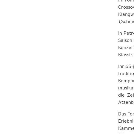
Crosso
Klangw
(Schne
In Petr
Saison
Konzer
Klassik
Ihr 65-
tradit
Kompon
musika
die Ze
Atzenb
Das For
Erlebn
Kammer