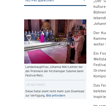
NÖ Perspektiven
„Der S
kultur
Bühnen
lebend
Johanna
Der Ku
Kammer
weiter 
Ein Fix
Weltst
Festiv
Landeshauptfrau Johanna Mikl-Leitner bei
Orches
der Premiere der Kirchenoper Salome beim
Festival Retz.
Kompos
© NLK Khittl
Das Fe
belebe
Diese Datei steht nicht mehr zum Download
zur Verfügung.
Bild anfordern
inspir
Im roma