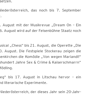
setzen.
Niederösterreich, das noch bis 7. September
.
6. August mit der Musikrevue „Dream On – Ein
 16. August wird auf der Felsenbühne Staatz noch
sical „Chess“ bis 21. August, die Operette „Die
0. August. Die Festspiele Stockerau zeigen die
ißenkirchen die Komödie „Von wegen Mariandl!“
hshundert Jahre Sex & Crime & Kaiserschmarrn“
Mödling.
Weg“ bis 17. August in Litschau hervor – ein
d literarische Experimente.
iederösterreich, der dieses Jahr sein 20-Jahr-