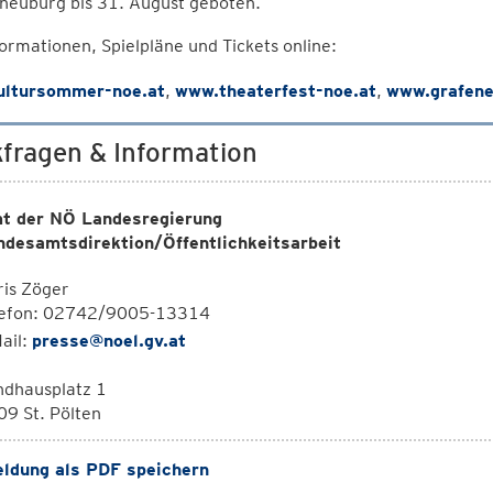
neuburg bis 31. August geboten.
formationen, Spielpläne und Tickets online:
ltursommer-noe.at
,
www.theaterfest-noe.at
,
www.grafen
fragen & Information
t der NÖ Landesregierung
ndesamtsdirektion/Öffentlichkeitsarbeit
is Zöger
lefon: 02742/9005-13314
ail:
presse@noel.gv.at
ndhausplatz 1
9 St. Pölten
ldung als PDF speichern