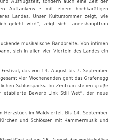
 und Ausflugszeit, sondern auch eine Zeit der
igen Auftankens – mit einem hochkarätigen
seres Landes. Unser Kultursommer zeigt, wie
eich gelebt wird“, zeigt sich Landeshauptfrau
ruckende musikalische Bandbreite. Von intimen
nt sich in allen vier Vierteln des Landes ein
g Festival, das von 14. August bis 7. September
insgesamt vier Wochenenden geht das Grafenegg
lichen Schlossparks. Im Zentrum stehen große
r etablierte Bewerb „Ink Still Wet“, der neue
n Herzstück im Waldviertel. Bis 14. September
 Kirchen und Schlösser mit Kammermusik und
KlassikFestival am 15. August das spektakuläre