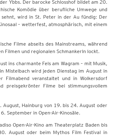
 der Ybbs. Der barocke Schlosshof bildet am 20.
ichische Komödie über berufliche Umwege und
ehnt, wird in St. Peter in der Au fündig: Der
Kinosaal – wetterfest, atmosphärisch, mit einem
äische Filme abseits des Mainstreams, während
n Filmen und regionalen Schmankerln lockt.
ugust ins charmante Fels am Wagram – mit Musik,
in Mistelbach wird jeden Dienstag im August in
Filmabend veranstaltet und in Wolkersdorf
nd preisgekrönter Filme bei stimmungsvollem
. August, Hainburg von 19. bis 24. August oder
s 6. September in Open-Air-Kinosäle.
diso Open-Air-Kino am Theaterplatz Baden bis
30. August oder beim Mythos Film Festival in