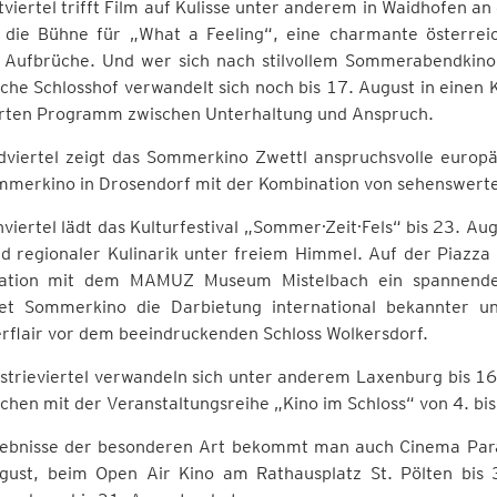
viertel trifft Film auf Kulisse unter anderem in Waidhofen an
 die Bühne für „What a Feeling“, eine charmante österre
e Aufbrüche. Und wer sich nach stilvollem Sommerabendkino s
sche Schlosshof verwandelt sich noch bis 17. August in einen 
erten Programm zwischen Unterhaltung und Anspruch.
dviertel zeigt das Sommerkino Zwettl anspruchsvolle europ
mmerkino in Drosendorf mit der Kombination von sehenswerte
viertel lädt das Kulturfestival „Sommer·Zeit·Fels“ bis 23. A
d regionaler Kulinarik unter freiem Himmel. Auf der Piazza 
ation mit dem MAMUZ Museum Mistelbach ein spannender 
et Sommerkino die Darbietung international bekannter u
flair vor dem beeindruckenden Schloss Wolkersdorf.
strieviertel verwandeln sich unter anderem Laxenburg bis 16
rchen mit der Veranstaltungsreihe „Kino im Schloss“ von 4. bi
lebnisse der besonderen Art bekommt man auch Cinema Para
gust, beim Open Air Kino am Rathausplatz St. Pölten bis 