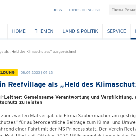
Suchefeld
NAVIGATION
JOBS
TOPICS IN ENGLISH
ÜBERSPRINGEN
HOME
THEMEN
LAND & POLITIK
SERVICE
age als „Held des Klimaschutzes“ ausgezeichnet
ELDUNG
08.09.2023 | 09:13
in Reefvillage als „Held des Klimaschu
l-Leitner: Gemeinsame Verantwortung und Verpflichtung, al
schutz zu leisten
s zum zweiten Mal vergab die Firma Saubermacher am gestrig
hutzes“ für außerordentliche Beiträge zum Klima- und Umwelts
hrend einer Fahrt mit der MS Princess statt. Der Verein Reef
an Redl führt seit Oktober 2020 Müllsammelaktionen in der D