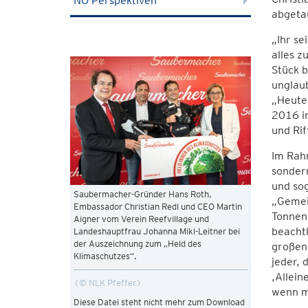
NÖ Perspektiven
abgeta
„Ihr se
alles z
Stück b
unglau
„Heute 
2016 in
und Ri
Im Rahm
sondern
und so
Saubermacher-Gründer Hans Roth,
„Gemei
Embassador Christian Redl und CEO Martin
Tonnen 
Aigner vom Verein Reefvillage und
beachtl
Landeshauptfrau Johanna Mikl-Leitner bei
der Auszeichnung zum „Held des
großen 
Klimaschutzes“.
jeder, 
,Allein
© NLK Pfeffer
wenn ma
Diese Datei steht nicht mehr zum Download