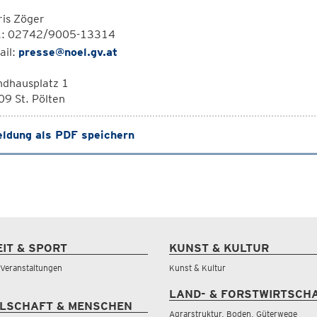
is Zöger
l.: 02742/9005-13314
ail:
presse@noel.gv.at
ndhausplatz 1
9 St. Pölten
ldung als PDF speichern
EIT & SPORT
KUNST & KULTUR
& Veranstaltungen
Kunst & Kultur
LAND- & FORSTWIRTSCH
LSCHAFT & MENSCHEN
Agrarstruktur, Boden, Güterwege