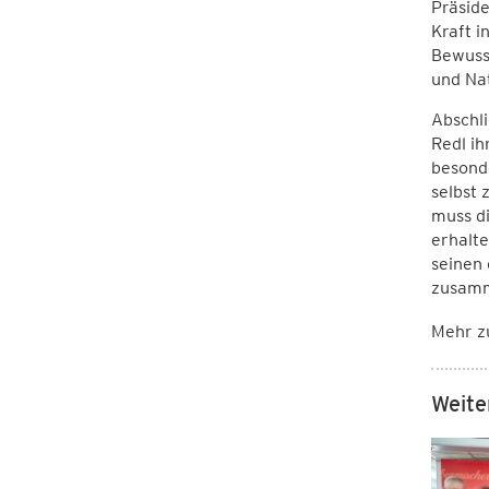
Präsid
Kraft 
Bewuss
und Nat
Abschli
Redl ih
besonde
selbst
muss di
erhalte
seinen 
zusam
Mehr z
Weite