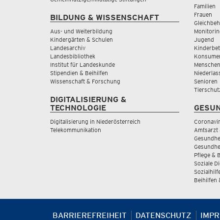
Familien
Frauen
BILDUNG & WISSENSCHAFT
Gleichbeh
Aus- und Weiterbildung
Monitorin
Kindergärten & Schulen
Jugend
Landesarchiv
Kinderbe
Landesbibliothek
Konsumen
Institut für Landeskunde
Menschen
Stipendien & Beihilfen
Niederlas
Wissenschaft & Forschung
Senioren
Tierschut
DIGITALISIERUNG &
TECHNOLOGIE
GESUN
Digitalisierung in Niederösterreich
Coronavi
Telekommunikation
Amtsarzt 
Gesundhei
Gesundhe
Pflege & 
Soziale D
Sozialhilf
Beihilfen
BARRIEREFREIHEIT
DATENSCHUTZ
IMP