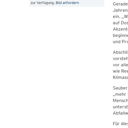
zur Verfügung.
Bild anfordern
Gerade 
Jahren
ein. „W
auf Dos
Akzente
beginne
und Pro
Abschl
vorste
vor all
wie Ree
Klimasc
Sauber
„mehr f
Mensche
unters
Abfallw
Für di