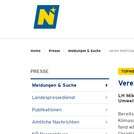
Home
Presse
Meldungen & Suche
Verein Reefvill
PRESSE
TOPM
Vere
Meldungen & Suche
LH Mik
Landespressedienst
Umwelt
Publikationen
Bereit
Klimasc
Amtliche Nachrichten
fand wä
Christi