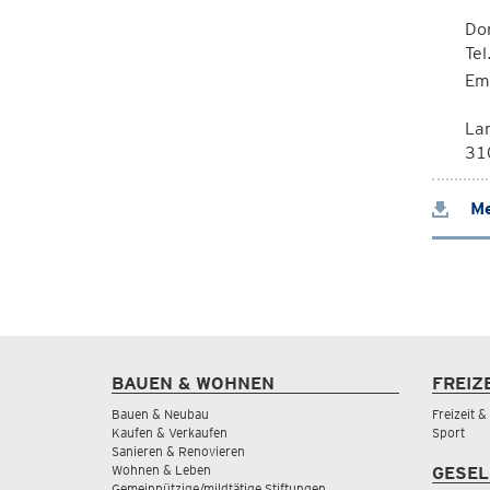
Dor
Te
Em
La
310
Me
BAUEN & WOHNEN
FREIZ
Bauen & Neubau
Freizeit 
Kaufen & Verkaufen
Sport
Sanieren & Renovieren
Wohnen & Leben
GESEL
Gemeinnützige/mildtätige Stiftungen