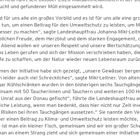
ucht und gefundener Müll eingesammelt wird.
id für uns alle ein großes Vorbild und es ist für uns alle eine
u tun, um einen Beitrag für den Umweltschutz zu leisten, um M
esser zu machen“, sagte Landeshauptfrau Johanna Mikl-Leitne
blichen Freude, dem Herzblut und dem starken Engagement, d
Abend wollen wir unseren Respekt und unsere Wertschätzung au
s Leben gerufen und sich der Mission verschrieben haben, di
ffe zu schaffen, um der Natur wieder neuen Lebensraum zurü
en der Initiative habe sich gezeigt, „unsere Gewässer berge
 leider auch viel Schreckliches“, sagte Mikl-Leitner. Von alt
gar Kühlschränken wurden in den bisherigen sechs Tauchgäng
nsam mit 50 Taucherinnen und Tauchern und weiteren 100 Hel
Unrat aus der Donau gefischt“, führte die Landeshauptfrau au
iche Leistung, wenn man bedenkt, dass hier nicht nur Zeit inv
Risiken bei ihren Tauchgängen aussetzen.“ Sie nannte den Vere
der einen Beitrag zu Klima- und Umweltschutz leisten möchte
e ist man ein kleiner Fisch, gemeinsam sind wir ein großer S
n an einem Strang zieht und sich gemeinsam einer Initiative 