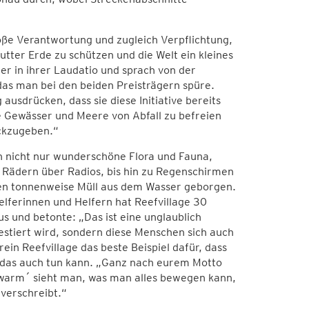
 große Verantwortung und zugleich Verpflichtung,
utter Erde zu schützen und die Welt ein kleines
r in ihrer Laudatio und sprach von der
as man bei den beiden Preisträgern spüre.
sdrücken, dass sie diese Initiative bereits
e Gewässer und Meere von Abfall zu befreien
ckzugeben.“
n nicht nur wunderschöne Flora und Fauna,
en Rädern über Radios, bis hin zu Regenschirmen
en tonnenweise Müll aus dem Wasser geborgen.
ferinnen und Helfern hat Reefvillage 30
s und betonte: „Das ist eine unglaublich
estiert wird, sondern diese Menschen sich auch
in Reefvillage das beste Beispiel dafür, dass
, das auch tun kann. „Ganz nach eurem Motto
chwarm´ sieht man, was man alles bewegen kann,
verschreibt.“