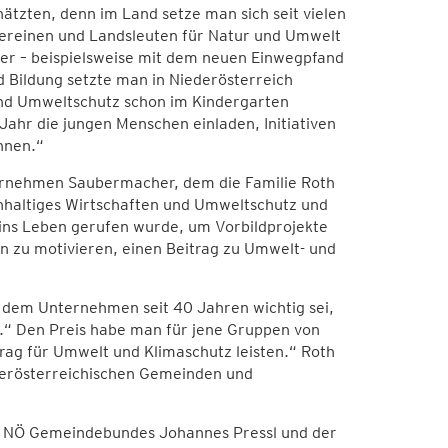
ätzten, denn im Land setze man sich seit vielen
reinen und Landsleuten für Natur und Umwelt
ter – beispielsweise mit dem neuen Einwegpfand
d Bildung setzte man in Niederösterreich
- und Umweltschutz schon im Kindergarten
Jahr die jungen Menschen einladen, Initiativen
nnen.“
ernehmen Saubermacher, dem die Familie Roth
hhaltiges Wirtschaften und Umweltschutz und
 ins Leben gerufen wurde, um Vorbildprojekte
n zu motivieren, einen Beitrag zu Umwelt- und
 dem Unternehmen seit 40 Jahren wichtig sei,
t.“ Den Preis habe man für jene Gruppen von
trag für Umwelt und Klimaschutz leisten.“ Roth
derösterreichischen Gemeinden und
es NÖ Gemeindebundes Johannes Pressl und der