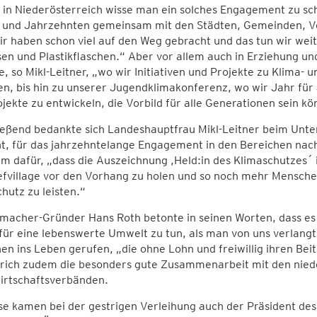
in Niederösterreich wisse man ein solches Engagement zu sch
 und Jahrzehnten gemeinsam mit den Städten, Gemeinden, Ve
ir haben schon viel auf den Weg gebracht und das tun wir wei
en und Plastikflaschen.“ Aber vor allem auch in Erziehung un
, so Mikl-Leitner, „wo wir Initiativen und Projekte zu Klima
n, bis hin zu unserer Jugendklimakonferenz, wo wir Jahr für 
jekte zu entwickeln, die Vorbild für alle Generationen sein kö
ießend bedankte sich Landeshauptfrau Mikl-Leitner beim Unt
ht, für das jahrzehntelange Engagement in den Bereichen nac
em dafür, „dass die Auszeichnung ,Held:in des Klimaschutzes´
fvillage vor den Vorhang zu holen und so noch mehr Mensche
hutz zu leisten.“
macher-Gründer Hans Roth betonte in seinen Worten, dass es
ür eine lebenswerte Umwelt zu tun, als man von uns verlang
n ins Leben gerufen, „die ohne Lohn und freiwillig ihren Bei
trich zudem die besonders gute Zusammenarbeit mit den nie
irtschaftsverbänden.
ese kamen bei der gestrigen Verleihung auch der Präsident d