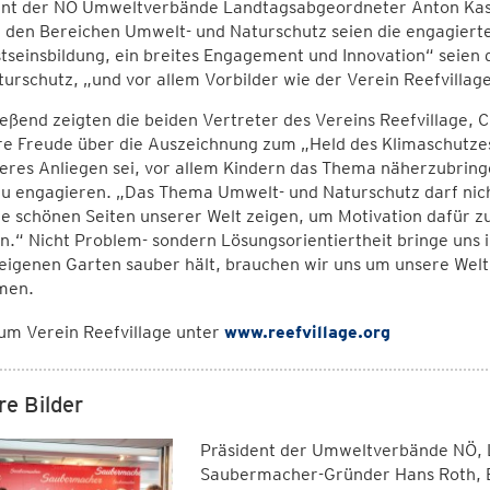
ent der NÖ Umweltverbände Landtagsabgeordneter Anton Kasser
in den Bereichen Umwelt- und Naturschutz seien die engagier
tseinsbildung, ein breites Engagement und Innovation“ seien
urschutz, „und vor allem Vorbilder wie der Verein Reefvillage
eßend zeigten die beiden Vertreter des Vereins Reefvillage,
re Freude über die Auszeichnung zum „Held des Klimaschutzes
res Anliegen sei, vor allem Kindern das Thema näherzubringe
 zu engagieren. „Das Thema Umwelt- und Naturschutz darf nic
e schönen Seiten unserer Welt zeigen, um Motivation dafür zu
n.“ Nicht Problem- sondern Lösungsorientiertheit bringe uns
eigenen Garten sauber hält, brauchen wir uns um unsere Welt
men.
um Verein Reefvillage unter
www.reefvillage.org
re Bilder
Präsident der Umweltverbände NÖ, 
Saubermacher-Gründer Hans Roth, E