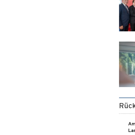
Rück
Am
La