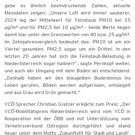
gebe es ähnlich beeindruckende Zahlen, aktuelle
Messdaten zeigen: „Unsere Luft wird immer sauberer.
2024 lag der Mittelwert für Feinstaub PM10 bei 15
µg/m³ und für PM2,5 bei 10 µg/m³ – beide Werte liegen
damit klar unter den Grenzwerten von 40 bzw. 25 µg/m³.
Im Zehnjahresvergleich bedeutet das: PM10 ist um ein
Viertel gesunken, PM2,5 sogar um ein Drittel. In den
letzten 20 Jahren hat sich die Feinstaub-Belastung in
Niederösterreich sogar halbiert“, sagte Pernkopf weiter,
und auch der Umgang mit dem Boden sei entscheidend:
„Deshalb haben wir den blaugelben Bodenbonus ins
Leben gerufen, Böden werden aufgerissen, entsiegelt
und aus Grau wird Grün gemacht.“
VCÖ-Sprecher Christian Gratzer erklärte zum Preis: „Der
VCÖ-Mobilitätspreis Niederösterreich wird vom VCÖ in
Kooperation mit der ÖBB und mit Unterstützung vom
Verkehrsverbund Ostregion durchgeführt und stand
heuer unter dem Motto ,Zukunftsfit für Stadt und Land!‘.