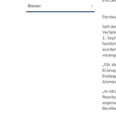
© NÖ Land
Wasser
Pernko
Seit de
Verfah
1. Sep
fachlic
wurden
vorang
„Für di
Erzeugu
Endlage
Atomkoo
„In näc
Reacto
sogenan
Bevölke