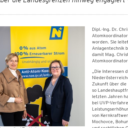
Dipl.-Ing. Dr. Chr
Atomkoordinatori
worden. Sie leite
Anlagentechnik b
damit Mag. Chris
Atomkoordinator
„Die Interessen 
Niederösterreiche
Zukunft über die
so Landeshauptfr
letzten Jahren ha
bei UVP-Verfahre
Leistungserhöhu
von Kernkraftwer
Mochovce, Bohun
und rechtlichen 