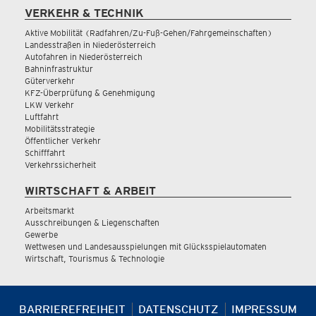
VERKEHR & TECHNIK
Aktive Mobilität (Radfahren/Zu-Fuß-Gehen/Fahrgemeinschaften)
Landesstraßen in Niederösterreich
Autofahren in Niederösterreich
Bahninfrastruktur
Güterverkehr
KFZ-Überprüfung & Genehmigung
LKW Verkehr
Luftfahrt
Mobilitätsstrategie
Öffentlicher Verkehr
Schifffahrt
Verkehrssicherheit
WIRTSCHAFT & ARBEIT
Arbeitsmarkt
Ausschreibungen & Liegenschaften
Gewerbe
Wettwesen und Landesausspielungen mit Glücksspielautomaten
Wirtschaft, Tourismus & Technologie
BARRIEREFREIHEIT
DATENSCHUTZ
IMPRESSUM