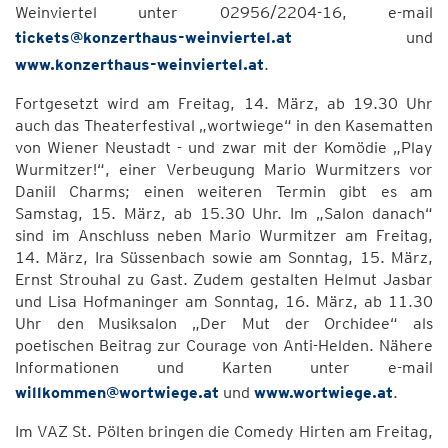
Weinviertel unter 02956/2204-16, e-mail
tickets@konzerthaus-weinviertel.at
und
www.konzerthaus-weinviertel.at
.
Fortgesetzt wird am Freitag, 14. März, ab 19.30 Uhr
auch das Theaterfestival „wortwiege“ in den Kasematten
von Wiener Neustadt - und zwar mit der Komödie „Play
Wurmitzer!“, einer Verbeugung Mario Wurmitzers vor
Daniil Charms; einen weiteren Termin gibt es am
Samstag, 15. März, ab 15.30 Uhr. Im „Salon danach“
sind im Anschluss neben Mario Wurmitzer am Freitag,
14. März, Ira Süssenbach sowie am Sonntag, 15. März,
Ernst Strouhal zu Gast. Zudem gestalten Helmut Jasbar
und Lisa Hofmaninger am Sonntag, 16. März, ab 11.30
Uhr den Musiksalon „Der Mut der Orchidee“ als
poetischen Beitrag zur Courage von Anti-Helden. Nähere
Informationen und Karten unter e-mail
willkommen@wortwiege.at
und
www.wortwiege.at
.
Im VAZ St. Pölten bringen die Comedy Hirten am Freitag,