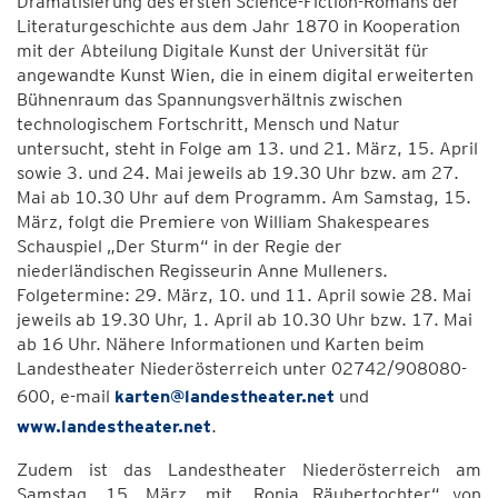
Dramatisierung des ersten Science-Fiction-Romans der
Literaturgeschichte aus dem Jahr 1870 in Kooperation
mit der Abteilung Digitale Kunst der Universität für
angewandte Kunst Wien, die in einem digital erweiterten
Bühnenraum das Spannungsverhältnis zwischen
technologischem Fortschritt, Mensch und Natur
untersucht, steht in Folge am 13. und 21. März, 15. April
sowie 3. und 24. Mai jeweils ab 19.30 Uhr bzw. am 27.
Mai ab 10.30 Uhr auf dem Programm. Am Samstag, 15.
März, folgt die Premiere von William Shakespeares
Schauspiel „Der Sturm“ in der Regie der
niederländischen Regisseurin Anne Mulleners.
Folgetermine: 29. März, 10. und 11. April sowie 28. Mai
jeweils ab 19.30 Uhr, 1. April ab 10.30 Uhr bzw. 17. Mai
ab 16 Uhr. Nähere Informationen und Karten beim
Landestheater Niederösterreich unter 02742/908080-
600, e-mail
karten@landestheater.net
und
www.landestheater.net
.
Zudem ist das Landestheater Niederösterreich am
Samstag, 15. März, mit „Ronja Räubertochter“ von