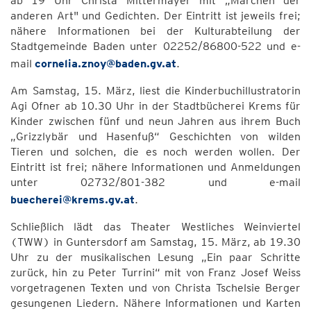
ab 19 Uhr Christa Mittermayer mit „Märchen der
anderen Art" und Gedichten. Der Eintritt ist jeweils frei;
nähere Informationen bei der Kulturabteilung der
Stadtgemeinde Baden unter 02252/86800-522 und e-
mail
cornelia.znoy@baden.gv.at
.
Am Samstag, 15. März, liest die Kinderbuchillustratorin
Agi Ofner ab 10.30 Uhr in der Stadtbücherei Krems für
Kinder zwischen fünf und neun Jahren aus ihrem Buch
„Grizzlybär und Hasenfuß“ Geschichten von wilden
Tieren und solchen, die es noch werden wollen. Der
Eintritt ist frei; nähere Informationen und Anmeldungen
unter 02732/801-382 und e-mail
buecherei@krems.gv.at
.
Schließlich lädt das Theater Westliches Weinviertel
(TWW) in Guntersdorf am Samstag, 15. März, ab 19.30
Uhr zu der musikalischen Lesung „Ein paar Schritte
zurück, hin zu Peter Turrini“ mit von Franz Josef Weiss
vorgetragenen Texten und von Christa Tschelsie Berger
gesungenen Liedern. Nähere Informationen und Karten