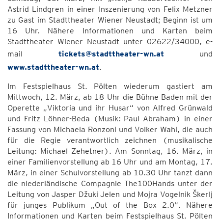
Astrid Lindgren in einer Inszenierung von Felix Metzner
zu Gast im Stadttheater Wiener Neustadt; Beginn ist um
16 Uhr. Nähere Informationen und Karten beim
Stadttheater Wiener Neustadt unter 02622/34000, e-
mail
tickets@stadttheater-wn.at
und
www.stadttheater-wn.at
.
Im Festspielhaus St. Pölten wiederum gastiert am
Mittwoch, 12. März, ab 18 Uhr die Bühne Baden mit der
Operette „Viktoria und ihr Husar“ von Alfred Grünwald
und Fritz Löhner-Beda (Musik: Paul Abraham) in einer
Fassung von Michaela Ronzoni und Volker Wahl, die auch
für die Regie verantwortlich zeichnen (musikalische
Leitung: Michael Zehetner). Am Sonntag, 16. März, in
einer Familienvorstellung ab 16 Uhr und am Montag, 17.
März, in einer Schulvorstellung ab 10.30 Uhr tanzt dann
die niederländische Compagnie The100Hands unter der
Leitung von Jasper Džuki Jelen und Mojra Vogelnik Škerlj
für junges Publikum „Out of the Box 2.0“. Nähere
Informationen und Karten beim Festspielhaus St. Pölten