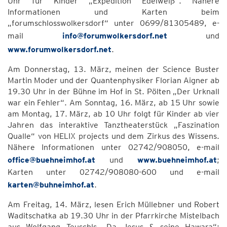
Uhr für Kinder „Expedition Edelweiß“. Nähere
Informationen und Karten beim
„forumschlosswolkersdorf“ unter 0699/81305489, e-
mail
info@forumwolkersdorf.net
und
www.forumwolkersdorf.net
.
Am Donnerstag, 13. März, meinen der Science Buster
Martin Moder und der Quantenphysiker Florian Aigner ab
19.30 Uhr in der Bühne im Hof in St. Pölten „Der Urknall
war ein Fehler“. Am Sonntag, 16. März, ab 15 Uhr sowie
am Montag, 17. März, ab 10 Uhr folgt für Kinder ab vier
Jahren das interaktive Tanztheaterstück „Faszination
Qualle“ von HELIX projects und dem Zirkus des Wissens.
Nähere Informationen unter 02742/908050, e-mail
office@buehneimhof.at
und
www.buehneimhof.at
;
Karten unter 02742/908080-600 und e-mail
karten@buhneimhof.at
.
Am Freitag, 14. März, lesen Erich Müllebner und Robert
Waditschatka ab 19.30 Uhr in der Pfarrkirche Mistelbach
aus Wolfgang Teuschls „Da Jesus & seine Hawara“;