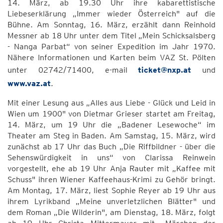
14. März, ab 19.30 Uhr ihre kabarettistische
Liebeserklärung „Immer wieder Österreich" auf die
Bühne. Am Sonntag, 16. März, erzählt dann Reinhold
Messner ab 18 Uhr unter dem Titel „Mein Schicksalsberg
- Nanga Parbat“ von seiner Expedition im Jahr 1970.
Nähere Informationen und Karten beim VAZ St. Pölten
unter 02742/71400, e-mail
ticket@nxp.at
und
www.vaz.at
.
Mit einer Lesung aus „Alles aus Liebe - Glück und Leid in
Wien um 1900" von Dietmar Grieser startet am Freitag,
14. März, um 19 Uhr die „Badener Lesewoche“ im
Theater am Steg in Baden. Am Samstag, 15. März, wird
zunächst ab 17 Uhr das Buch „Die Riffbildner - über die
Sehenswürdigkeit in uns“ von Clarissa Reinwein
vorgestellt, ehe ab 19 Uhr Anja Rauter mit „Kaffee mit
Schuss" ihren Wiener Kaffeehaus-Krimi zu Gehör bringt.
Am Montag, 17. März, liest Sophie Reyer ab 19 Uhr aus
ihrem Lyrikband „Meine unverletzlichen Blätter" und
dem Roman „Die Wilderin", am Dienstag, 18. März, folgt