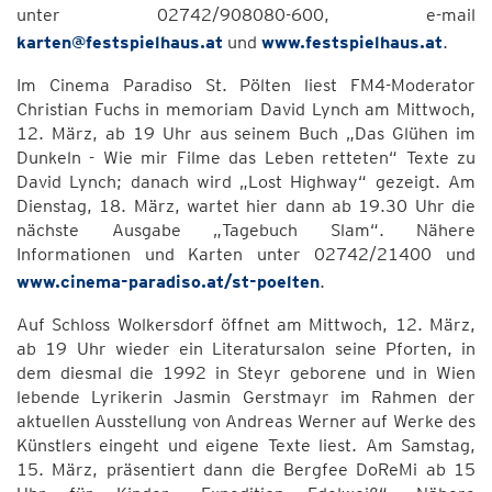
unter 02742/908080-600, e-mail
karten@festspielhaus.at
und
www.festspielhaus.at
.
Im Cinema Paradiso St. Pölten liest FM4-Moderator
Christian Fuchs in memoriam David Lynch am Mittwoch,
12. März, ab 19 Uhr aus seinem Buch „Das Glühen im
Dunkeln - Wie mir Filme das Leben retteten“ Texte zu
David Lynch; danach wird „Lost Highway“ gezeigt. Am
Dienstag, 18. März, wartet hier dann ab 19.30 Uhr die
nächste Ausgabe „Tagebuch Slam“. Nähere
Informationen und Karten unter 02742/21400 und
www.cinema-paradiso.at/st-poelten
.
Auf Schloss Wolkersdorf öffnet am Mittwoch, 12. März,
ab 19 Uhr wieder ein Literatursalon seine Pforten, in
dem diesmal die 1992 in Steyr geborene und in Wien
lebende Lyrikerin Jasmin Gerstmayr im Rahmen der
aktuellen Ausstellung von Andreas Werner auf Werke des
Künstlers eingeht und eigene Texte liest. Am Samstag,
15. März, präsentiert dann die Bergfee DoReMi ab 15