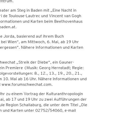
zentrum.
ater am Steg in Baden mit „Eine Nacht in
i de Toulouse-Lautrec und Vincent van Gogh
Informationen und Karten beim Beethovenhaus
baden.at.
e Jorda, basierend auf ihrem Buch
 bei Wien“, am Mittwoch, 6. Mai, ab 19 Uhr
 Vergessen“. Nähere Informationen und Karten
chwechat „Streik der Diebe“, ein Gauner-
ein Premiere (Musik: Georg Hernstadt; Regie:
gevorstellungen: 8., 12., 13., 19., 20., 21.,
am 10. Mai ab 16 Uhr. Nähere Informationen und
d www.forumschwechat.com.
 Uhr zu einem Vortrag der Kulturanthropologin
i, ab 17 und 19 Uhr zu zwei Aufführungen der
le Region Schallaburg, die unter dem Titel „Die
en und Karten unter 02752/54060, e-mail