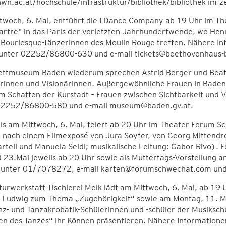
n.ac.at/hochschule/infrastruktur/bibliothek/bibliothek-im-
woch, 6. Mai, entführt die I Dance Company ab 19 Uhr im The
rtre" in das Paris der vorletzten Jahrhundertwende, wo Henr
e Bourlesque-Tänzerinnen des Moulin Rouge treffen. Nähere 
unter 02252/86800-630 und e-mail tickets@beethovenhaus-
lettmuseum Baden wiederum sprechen Astrid Berger und Beat
rinnen und Visionärinnen. Außergewöhnliche Frauen in Baden
m Schatten der Kurstadt – Frauen zwischen Sichtbarkeit und
02252/86800-580 und e-mail museum@baden.gv.at.
ls am Mittwoch, 6. Mai, feiert ab 20 Uhr im Theater Forum S
 nach einem Filmexposé von Jura Soyfer, von Georg Mittendr
teli und Manuela Seidl; musikalische Leitung: Gabor Rivo). Fol
 23.Mai jeweils ab 20 Uhr sowie als Muttertags-Vorstellung 
 unter 01/7078272, e-mail karten@forumschwechat.com un
turwerkstatt Tischlerei Melk lädt am Mittwoch, 6. Mai, ab 19
a Ludwig zum Thema „Zugehörigkeit“ sowie am Montag, 11. Ma
z- und Tanzakrobatik-Schülerinnen und -schüler der Musikschu
en des Tanzes“ ihr Können präsentieren. Nähere Information