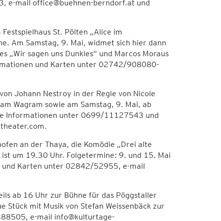
, e-mail office@buehnen-berndorf.at und
Festspielhaus St. Pölten „Alice im
ne. Am Samstag, 9. Mai, widmet sich hier dann
es „Wir sagen uns Dunkles“ und Marcos Moraus
ormationen und Karten unter 02742/908080-
 von Johann Nestroy in der Regie von Nicole
n am Wagram sowie am Samstag, 9. Mai, ab
ähere Informationen unter 0699/11127543 und
ttheater.com.
hofen an der Thaya, die Komödie „Drei alte
 ist um 19.30 Uhr. Folgetermine: 9. und 15. Mai
en und Karten unter 02842/52955, e-mail
eils ab 16 Uhr zur Bühne für das Pöggstaller
ue Stück mit Musik von Stefan Weissenbäck zur
88505, e-mail info@kulturtage-