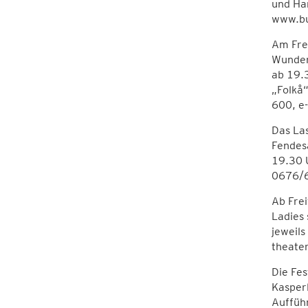
und Ha
www.bu
Am Frei
Wunderl
ab 19.
„Folkå
600, e-
Das Las
Fendes
19.30 U
0676/6
Ab Frei
Ladies 
jeweil
theate
Die Fes
Kasperl
Auffüh