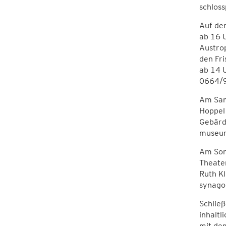
schloss
Auf der
ab 16 U
Austrop
den Fri
ab 14 U
0664/9
Am Sams
Hoppel
Gebärde
museum
Am Sonn
Theate
Ruth K
synago
Schließ
inhaltl
mit dem