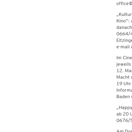
office
„Kultur
Kino“: 
danach 
0664/4
Eitzin
e-mail 
Im Cine
jeweils
12. Mai
Macht u
19 Uhr
Inform
Baden 
„Happy 
ab 20 U
0676/5
Am Don