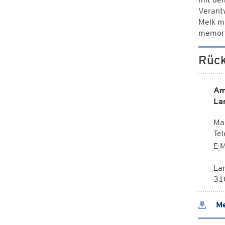
Verantw
Melk m
memori
Rück
Am
La
Mag
Te
E-M
La
310
Me