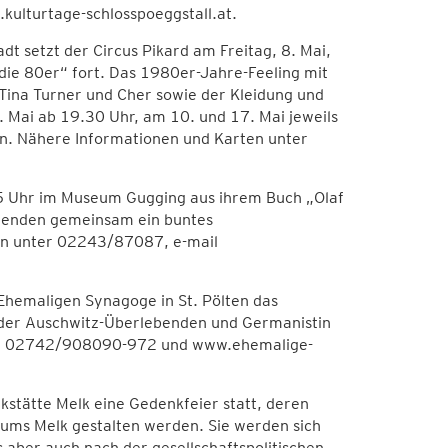
kulturtage-schlosspoeggstall.at.
t setzt der Circus Pikard am Freitag, 8. Mai,
die 80er“ fort. Das 1980er-Jahre-Feeling mit
Tina Turner und Cher sowie der Kleidung und
. Mai ab 19.30 Uhr, am 10. und 17. Mai jeweils
en. Nähere Informationen und Karten unter
 15 Uhr im Museum Gugging aus ihrem Buch „Olaf
hmenden gemeinsam ein buntes
nen unter 02243/87087, e-mail
Ehemaligen Synagoge in St. Pölten das
 der Auschwitz-Überlebenden und Germanistin
ter 02742/908090-972 und www.ehemalige-
kstätte Melk eine Gedenkfeier statt, deren
iums Melk gestalten werden. Sie werden sich
aber auch nach der gesellschaftspolitischen