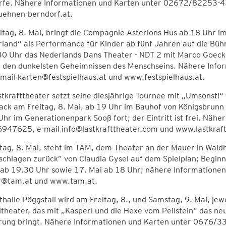
rfe. Nähere Informationen und Karten unter 02672/82253-43
ehnen-berndorf.at.
tag, 8. Mai, bringt die Compagnie Asterions Hus ab 18 Uhr im 
and“ als Performance für Kinder ab fünf Jahren auf die Büh
30 Uhr das Nederlands Dans Theater - NDT 2 mit Marco Goeck
“ den dunkelsten Geheimnissen des Menschseins. Nähere Inf
mail karten@festspielhaus.at und www.festspielhaus.at.
tkrafttheater setzt seine diesjährige Tournee mit „Umsonst!“
ack am Freitag, 8. Mai, ab 19 Uhr im Bauhof von Königsbrun
hr im Generationenpark Sooß fort; der Eintritt ist frei. N
947625, e-mail info@lastkrafttheater.com und www.lastkraf
tag, 8. Mai, steht im TAM, dem Theater an der Mauer in Waid
schlagen zurück” von Claudia Gysel auf dem Spielplan; Beginn
s ab 19.30 Uhr sowie 17. Mai ab 18 Uhr; nähere Information
r@tam.at und www.tam.at.
thalle Pöggstall wird am Freitag, 8., und Samstag, 9. Mai, jew
theater, das mit „Kasperl und die Hexe vom Peilstein“ das ne
rung bringt. Nähere Informationen und Karten unter 0676/33