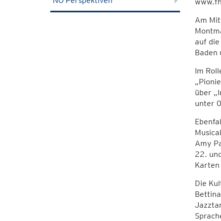
NÖ Perspektiven
www.fhw
Am Mitt
Montma
auf di
Baden 
Im Rol
„Pionie
über „I
unter 
Ebenfal
Musical
Amy Par
22. und
Karten
Die Kul
Bettin
Jazztan
Sprach