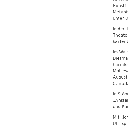
Kunstfr
Metaph
unter 
In der 
Theate
karten
Im Wald
Dietma
harmlos
Mai jew
August 
02853/
In Stöh
„Anstä
und Kar
Mit „Ic
Uhr spr