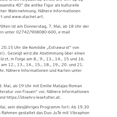
sandra 4D“ die antike Figur als kulturelle
licher Wahrnehmung. Nähere Informationen
t und www.stachel.art.
Pölten ist am Donnerstag, 7. Mai, ab 18 Uhr der
nen unter 02742/908080-600, e-mail
b 20.15 Uhr die Komödie „Extrawurst“ von
i). Gezeigt wird die Abstimmung über einen
ürzt, in Folge am 8., 9., 13., 14., 15 und 16.
am 12., 13., 14., 15., 18., 19., 20. und 21.
Uhr. Nähere Informationen und Karten unter
, 8. Mai, ab 19 Uhr mit Emilie Matajas Roman
teratur von Frauen“ vor. Nähere Informationen
d https://stoehrs-lesefutter.at.
. Mai, sein diesjähriges Programm fort: Ab 19.30
en Rahmen gestaltet das Duo JuTe mit Vibraphon