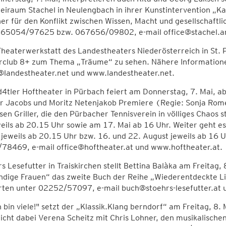
eiraum Stachel in Neulengbach in ihrer Kunstintervention „Kas
er für den Konflikt zwischen Wissen, Macht und gesellschaft
065054/97625 bzw. 067656/09802, e-mail office@stachel.ar
Theaterwerkstatt des Landestheaters Niederösterreich in St. 
rclub 8+ zum Thema „Träume“ zu sehen. Nähere Informatio
@landestheater.net und www.landestheater.net.
4tler Hoftheater in Pürbach feiert am Donnerstag, 7. Mai, a
r Jacobs und Moritz Netenjakob Premiere (Regie: Sonja Rome
en Griller, die den Pürbacher Tennisverein in völliges Chaos st
eils ab 20.15 Uhr sowie am 17. Mai ab 16 Uhr. Weiter geht es 
jeweils ab 20.15 Uhr bzw. 16. und 22. August jeweils ab 16 
78469, e-mail office@hoftheater.at und www.hoftheater.at.
rs Lesefutter in Traiskirchen stellt Bettina Balàka am Freitag
ndige Frauen“ das zweite Buch der Reihe „Wiederentdeckte Li
ten unter 02252/57097, e-mail buch@stoehrs-lesefutter.at un
h bin viele!" setzt der „Klassik.Klang berndorf“ am Freitag, 8
icht dabei Verena Scheitz mit Chris Lohner, den musikalisch