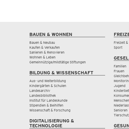
BAUEN & WOHNEN
FREIZ
Bauen & Neubau
Freizeit 
Kaufen & Verkaufen
Sport
Sanieren & Renovieren
Wohnen & Leben
GESEL
Gemeinnützige/mildtätige Stiftungen
Familien
Frauen
BILDUNG & WISSENSCHAFT
Gleichbeh
Aus- und Weiterbildung
Monitorin
Kindergärten & Schulen
Jugend
Landesarchiv
Kinderbe
Landesbibliothek
Konsumen
Institut für Landeskunde
Menschen
Stipendien & Beihilfen
Niederlas
Wissenschaft & Forschung
Senioren
Tierschut
DIGITALISIERUNG &
TECHNOLOGIE
GESUN