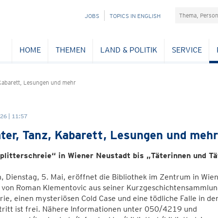
Suchefeld
NAVIGATION
JOBS
TOPICS IN ENGLISH
ÜBERSPRINGEN
HOME
THEMEN
LAND & POLITIK
SERVICE
 Kabarett, Lesungen und mehr
26 | 11:57
ter, Tanz, Kabarett, Lesungen und mehr
plitterschreie“ in Wiener Neustadt bis „Täterinnen und Tä
 Dienstag, 5. Mai, eröffnet die Bibliothek im Zentrum in Wi
 von Roman Klementovic aus seiner Kurzgeschichtensammlung 
ie, einen mysteriösen Cold Case und eine tödliche Falle in d
tritt ist frei. Nähere Informationen unter 050/4219 und