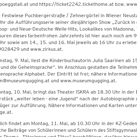
poeggstall.at und https://ticket2242.tickethome.at bzw. www.
 Festwiese Puchbergerstraße / Zehnergürtel in Wiener Neustad
hr die Aufführungsserie seiner diesjährigen Show „Zurück in 
op- und Neue-Deutsche-Welle-Hits, Lookalikes von Madonna, 
suren dieses farbenfrohen Jahrzehnts ist hier auch noch am 9
hr sowie am 14., 15. und 16. Mai jeweils ab 16 Uhr zu erleb
028429 und www.zirkus.at.
tag, 9. Mai, liest die Kinderbuchautorin Julia Saarinen ab
 und die Geheimsprache“. Im Anschluss gestalten die Teilne
nsprache-Alphabet. Der Eintritt ist frei; nähere Informatio
@museumgugging.at und www.museumgugging.at.
tag, 10. Mai, bringt das Theater ISKRA ab 18.30 Uhr in der 
rstück „weiter leben - eine Jugend“ nach der Autobiographie
lüger zur Aufführung. Nähere Informationen und Karten un
ge.at.
lich findet am Montag, 11. Mai, ab 10.30 Uhr in der KZ-Geden
iche Beiträge von Schülerinnen und Schülern des Stiftsgymnas
 Thema „Täterinnen und Täter“ beschäftigen, darüber hinaus 