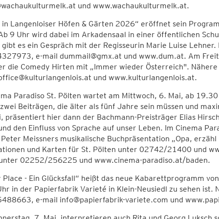
@wachaukulturmelk.at und www.wachaukulturmelk.at.
 in Langenloiser Höfen & Gärten 2026“ eröffnet sein Program
Ab 9 Uhr wird dabei im Arkadensaal in einer öffentlichen Schu
gibt es ein Gespräch mit der Regisseurin Marie Luise Lehner
327973, e-mail dummail@gmx.at und www.dum.at. Am Freitag
ger die Comedy Hirten mit „Immer wieder Österreich". Näher
office@kulturlangenlois.at und www.kulturlangenlois.at.
ma Paradiso St. Pölten wartet am Mittwoch, 6. Mai, ab 19.3
 zwei Beiträgen, die älter als fünf Jahre sein müssen und ma
, präsentiert hier dann der Bachmann-Preisträger Elias Hirsc
nd den Einfluss von Sprache auf unser Leben. Im Cinema Para
 Peter Meissners musikalische Buchpräsentation „Opa, erzähl
ationen und Karten für St. Pölten unter 02742/21400 und www
unter 02252/256225 und www.cinema-paradiso.at/baden.
Place - Ein Glücksfall“ heißt das neue Kabarettprogramm von 
hr in der Papierfabrik Varieté in Klein-Neusiedl zu sehen ist
488663, e-mail info@papierfabrik-variete.com und www.papie
nerstag, 7. Mai, interpretieren auch Rita und Georg Luksch 