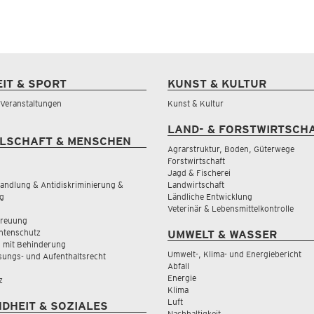
EIT & SPORT
KUNST & KULTUR
& Veranstaltungen
Kunst & Kultur
LAND- & FORSTWIRTSCH
LSCHAFT & MENSCHEN
Agrarstruktur, Boden, Güterwege
Forstwirtschaft
Jagd & Fischerei
andlung & Antidiskriminierung &
Landwirtschaft
g
Ländliche Entwicklung
Veterinär & Lebensmittelkontrolle
treuung
tenschutz
UMWELT & WASSER
 mit Behinderung
Umwelt-, Klima- und Energiebericht
sungs- und Aufenthaltsrecht
Abfall
Energie
z
Klima
Luft
DHEIT & SOZIALES
Nachhaltigkeit