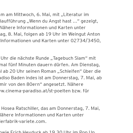
m am Mittwoch, 6. Mai, mit „Literatur im
laufführung „Wenn du Angst hast ...“ gezeigt,
. Nähere Informationen und Karten unter
, 8. Mai, folgen ab 19 Uhr im Weingut Anton
e Informationen und Karten unter 02734/3450,
0 Uhr die nächste Runde „Tagebuch Slam“ mit
ximal fünf Minuten dauern dürfen. Am Dienstag,
hl ab 20 Uhr seinen Roman „Schleifen“ über die
diso Baden indes ist am Donnerstag, 7. Mai, ab
 mir von den 80ern“ angesetzt. Nähere
.cinema-paradiso.at/st-poelten bzw. für
Hosea Ratschiller, das am Donnerstag, 7. Mai,
. Nähere Informationen und Karten unter
rfabrik-variete.com.
sowie Erich Heyduck ab 19.30 Uhr im Pop Up