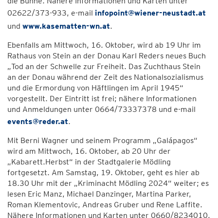
die Bühne. Nähere Informationen und Karten unter
02622/373-933, e-mail
infopoint@wiener-neustadt.at
und
www.kasematten-wn.at
.
Ebenfalls am Mittwoch, 16. Oktober, wird ab 19 Uhr im
Rathaus von Stein an der Donau Karl Reders neues Buch
„Tod an der Schwelle zur Freiheit. Das Zuchthaus Stein
an der Donau während der Zeit des Nationalsozialismus
und die Ermordung von Häftlingen im April 1945“
vorgestellt. Der Eintritt ist frei; nähere Informationen
und Anmeldungen unter 0664/73337378 und e-mail
events@reder.at
.
Mit Berni Wagner und seinem Programm „Galápagos“
wird am Mittwoch, 16. Oktober, ab 20 Uhr der
„Kabarett.Herbst“ in der Stadtgalerie Mödling
fortgesetzt. Am Samstag, 19. Oktober, geht es hier ab
18.30 Uhr mit der „Kriminacht Mödling 2024“ weiter; es
lesen Eric Manz, Michael Danzinger, Martina Parker,
Roman Klementovic, Andreas Gruber und Rene Laffite.
Nähere Informationen und Karten unter 0660/8234010,