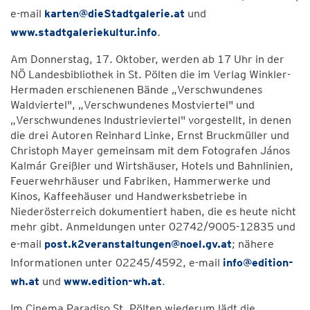
e-mail
karten@dieStadtgalerie.at
und
www.stadtgaleriekultur.info
.
Am Donnerstag, 17. Oktober, werden ab 17 Uhr in der
NÖ Landesbibliothek in St. Pölten die im Verlag Winkler-
Hermaden erschienenen Bände „Verschwundenes
Waldviertel", „Verschwundenes Mostviertel" und
„Verschwundenes Industrieviertel" vorgestellt, in denen
die drei Autoren Reinhard Linke, Ernst Bruckmüller und
Christoph Mayer gemeinsam mit dem Fotografen János
Kalmár Greißler und Wirtshäuser, Hotels und Bahnlinien,
Feuerwehrhäuser und Fabriken, Hammerwerke und
Kinos, Kaffeehäuser und Handwerksbetriebe in
Niederösterreich dokumentiert haben, die es heute nicht
mehr gibt. Anmeldungen unter 02742/9005-12835 und
e-mail
post.k2veranstaltungen@noel.gv.at
; nähere
Informationen unter 02245/4592, e-mail
info@edition-
wh.at
und
www.edition-wh.at
.
Im Cinema Paradiso St. Pölten wiederum lädt die