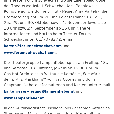
im Theater Forum Schwechat, wo die Laienspielgruppe
der Theaterwerkstatt Schwechat Jack Popplewells
Komödie auf die Bühne bringt (Regie: Amy Parteli); die
Premiere beginnt um 20 Uhr. Folgetermine: 19., 22.,
25., 29. und 30. Oktober sowie 1. November jeweils ab
20 Uhr bzw. 27. September ab 16 Uhr. Nähere
Informationen und Karten beim Theater Forum
Schwechat unter 01/7078272, e-mail
karten@forumschwechat.com
und
www.forumschwechat.com
.
Die Theatergruppe Lampenfieber spielt am Freitag, 18.,
und Samstag, 19. Oktober, jeweils ab 19.30 Uhr im
Gasthof Breinreich in Wittau die Komödie „Wie wär’s
denn, Mrs. Markham?“ von Ray Cooney und John
Chapman. Nähere Informationen und Karten unter e-mail
kartenreservierung@lampenfieber.at
und
www.lampenfieber.at
.
In der Kulturwerkstatt Tischlerei Melk erzählen Katharina
Stemberger, Marwan Abado und Peter Rosmanith am