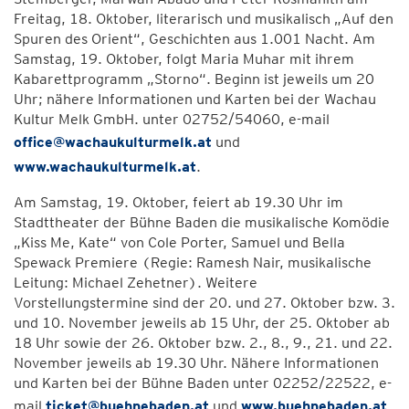
Freitag, 18. Oktober, literarisch und musikalisch „Auf den
Spuren des Orient“, Geschichten aus 1.001 Nacht. Am
Samstag, 19. Oktober, folgt Maria Muhar mit ihrem
Kabarettprogramm „Storno“. Beginn ist jeweils um 20
Uhr; nähere Informationen und Karten bei der Wachau
Kultur Melk GmbH. unter 02752/54060, e-mail
office@wachaukulturmelk.at
und
www.wachaukulturmelk.at
.
Am Samstag, 19. Oktober, feiert ab 19.30 Uhr im
Stadttheater der Bühne Baden die musikalische Komödie
„Kiss Me, Kate“ von Cole Porter, Samuel und Bella
Spewack Premiere (Regie: Ramesh Nair, musikalische
Leitung: Michael Zehetner). Weitere
Vorstellungstermine sind der 20. und 27. Oktober bzw. 3.
und 10. November jeweils ab 15 Uhr, der 25. Oktober ab
18 Uhr sowie der 26. Oktober bzw. 2., 8., 9., 21. und 22.
November jeweils ab 19.30 Uhr. Nähere Informationen
und Karten bei der Bühne Baden unter 02252/22522, e-
mail
ticket@buehnebaden.at
und
www.buehnebaden.at
.