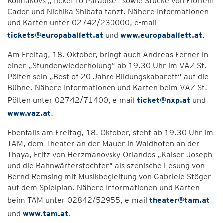
Kolmakovs „Ticket to Paradise“ sowie Stücke von Florient
Cador und Nichika Shibata tanzt. Nähere Informationen
und Karten unter 02742/230000, e-mail
tickets@europaballett.at
und
www.europaballett.at
.
Am Freitag, 18. Oktober, bringt auch Andreas Ferner in
einer „Stundenwiederholung“ ab 19.30 Uhr im VAZ St.
Pölten sein „Best of 20 Jahre Bildungskabarett“ auf die
Bühne. Nähere Informationen und Karten beim VAZ St.
Pölten unter 02742/71400, e-mail
ticket@nxp.at
und
www.vaz.at
.
Ebenfalls am Freitag, 18. Oktober, steht ab 19.30 Uhr im
TAM, dem Theater an der Mauer in Waidhofen an der
Thaya, Fritz von Herzmanovsky Orlandos „Kaiser Joseph
und die Bahnwärterstochter“ als szenische Lesung von
Bernd Remsing mit Musikbegleitung von Gabriele Stöger
auf dem Spielplan. Nähere Informationen und Karten
beim TAM unter 02842/52955, e-mail
theater@tam.at
und
www.tam.at
.