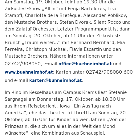
Am Samstag, 19. Oktober, folgt ab 19.30 Uhr die
Zirkusfest-Show „All in“ mit Fenja Barteldres, Lisa
Stampfl, Charlotte de la Bretèque, Alexander Koblikov,
den Mustache Brothers, Stefan Dvorak, Silent Rocco und
dem Zalataï Orchester. Letzter Programmpunkt ist dann
am Sonntag, 20. Oktober, ab 11 Uhr der Zirkusfest-
Brunch „Träum weiter...“ mit Bernhard Bernhard, Mia
Ferreira, Christoph Muchsel, Flavia Escartin und den
Mustache Brothers. Nähere Informationen unter
02742/908050, e-mail
office@buehneimhof.at
und
www.buehneimhof.at
; Karten unter 02742/908080-600
und e-mail
karten@buhneimhof.at
.
Im Kino im Kesselhaus am Campus Krems liest Stefanie
Sargnagel am Donnerstag, 17. Oktober, ab 18.30 Uhr
aus ihrem Reisebericht „Iowa - Ein Ausflug nach
Amerika“, ehe das Theater Trittbrettl am Sonntag, 20.
Oktober, ab 16 Uhr für Kinder ab vier Jahren „Von der
Prinzessin, die sich um alles in der Welt den Mond
wünschte“, eine Kombination aus Schauspiel,