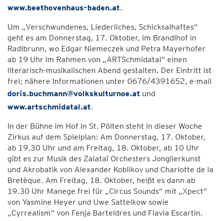
www.beethovenhaus-baden.at
.
Um „Verschwundenes, Liederliches, Schicksalhaftes“
geht es am Donnerstag, 17. Oktober, im Brandlhof in
Radlbrunn, wo Edgar Niemeczek und Petra Mayerhofer
ab 19 Uhr im Rahmen von „ARTSchmidatal“ einen
literarisch-musikalischen Abend gestalten. Der Eintritt ist
frei; nähere Informationen unter 0676/4391652, e-mail
doris.buchmann@volkskulturnoe.at
und
www.artschmidatal.at
.
In der Bühne im Hof in St. Pölten steht in dieser Woche
Zirkus auf dem Spielplan: Am Donnerstag, 17. Oktober,
ab 19.30 Uhr und am Freitag, 18. Oktober, ab 10 Uhr
gibt es zur Musik des Zalataï Orchesters Jonglierkunst
und Akrobatik von Alexander Koblikov und Charlotte de la
Bretèque. Am Freitag, 18. Oktober, heißt es dann ab
19.30 Uhr Manege frei für „Circus Sounds“ mit „Xpect“
von Yasmine Heyer und Uwe Sattelkow sowie
„Cyrrealism“ von Fenja Barteldres und Flavia Escartin.