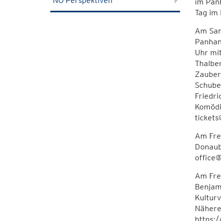
NÖ Perspektiven
im Pan
Tag im 
Am Sams
Panhans
Uhr mit
Thalbe
Zauber
Schuber
Friedri
Komödi
ticket
Am Frei
Donaub
office
Am Frei
Benjami
Kulturv
Nähere 
https:/