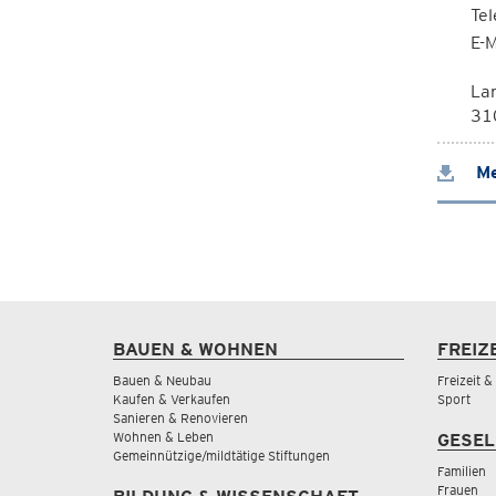
Te
E-M
La
310
Me
BAUEN & WOHNEN
FREIZ
Bauen & Neubau
Freizeit 
Kaufen & Verkaufen
Sport
Sanieren & Renovieren
Wohnen & Leben
GESEL
Gemeinnützige/mildtätige Stiftungen
Familien
Frauen