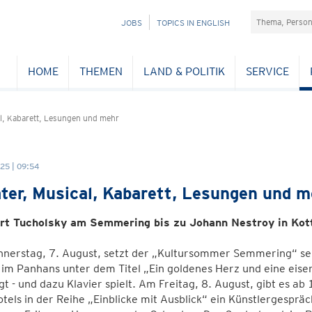
Suchefeld
NAVIGATION
JOBS
TOPICS IN ENGLISH
ÜBERSPRINGEN
HOME
THEMEN
LAND & POLITIK
SERVICE
al, Kabarett, Lesungen und mehr
25 | 09:54
ter, Musical, Kabarett, Lesungen und m
rt Tucholsky am Semmering bis zu Johann Nestroy in Kot
nerstag, 7. August, setzt der „Kultursommer Semmering“ sei
im Panhans unter dem Titel „Ein goldenes Herz und eine eiser
gt - und dazu Klavier spielt. Am Freitag, 8. August, gibt es ab
tels in der Reihe „Einblicke mit Ausblick“ ein Künstlergesprä