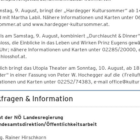
stag, 9. August, bringt der „Hardegger Kultursommer“ ab 1
d mit Martha Labil. Nähere Informationen und Karten unter 
sommer.at und www.hardegger-kultursommer.at.
ls am Samstag, 9. August, kombiniert „Durchlaucht & Dinner“
loss, die Einblicke in das Leben und Wirken Prinz Eugens gewäh
Uhr; nähere Informationen und Karten unter 02285/20000, e-
hlosshof.at.
lich bringt das Utopia Theater am Sonntag, 10. August, ab 
er“ in einer Fassung von Peter W. Hochegger auf die (Freilu
ationen und Karten unter 02252/74383, e-mail office@kultur
fragen & Information
t der NÖ Landesregierung
ndesamtsdirektion/Öffentlichkeitsarbeit
. Rainer Hirschkorn