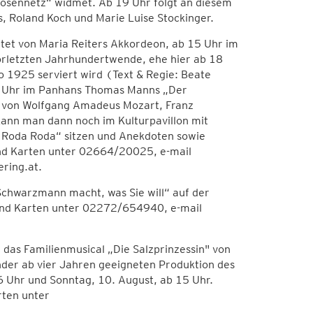
osennetz“ widmet. Ab 19 Uhr folgt an diesem
, Roland Koch und Marie Luise Stockinger.
itet von Maria Reiters Akkordeon, ab 15 Uhr im
orletzten Jahrhundertwende, ehe hier ab 18
 1925 serviert wird (Text & Regie: Beate
11 Uhr im Panhans Thomas Manns „Der
e von Wolfgang Amadeus Mozart, Franz
kann man dann noch im Kulturpavillon mit
t Roda Roda“ sitzen und Anekdoten sowie
nd Karten unter 02664/20025, e-mail
ring.at.
Schwarzmann macht, was Sie will“ auf der
und Karten unter 02272/654940, e-mail
 das Familienmusical „Die Salzprinzessin" von
nder ab vier Jahren geeigneten Produktion des
6 Uhr und Sonntag, 10. August, ab 15 Uhr.
rten unter