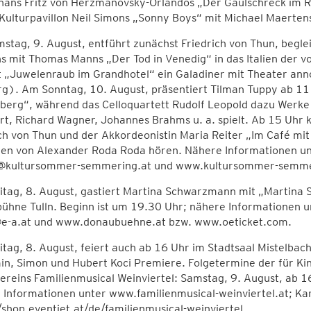
hans Fritz von Herzmanovsky-Orlandos „Der Gaulschreck im R
Kulturpavillon Neil Simons „Sonny Boys“ mit Michael Maertens
tag, 9. August, entführt zunächst Friedrich von Thun, begle
 mit Thomas Manns „Der Tod in Venedig“ in das Italien der v
 „Juwelenraub im Grandhotel“ ein Galadiner mit Theater anno
rg). Am Sonntag, 10. August, präsentiert Tilman Tuppy ab 
berg“, während das Celloquartett Rudolf Leopold dazu Werk
t, Richard Wagner, Johannes Brahms u. a. spielt. Ab 15 Uhr 
ch von Thun und der Akkordeonistin Maria Reiter „Im Café mi
en von Alexander Roda Roda hören. Nähere Informationen u
s@kultursommer-semmering.at und www.kultursommer-semme
tag, 8. August, gastiert Martina Schwarzmann mit „Martina 
ühne Tulln. Beginn ist um 19.30 Uhr; nähere Informationen 
@e-a.at und www.donaubuehne.at bzw. www.oeticket.com.
tag, 8. August, feiert auch ab 16 Uhr im Stadtsaal Mistelbach
n, Simon und Hubert Koci Premiere. Folgetermine der für Ki
ereins Familienmusical Weinviertel: Samstag, 9. August, ab 1
Informationen unter www.familienmusical-weinviertel.at; Ka
/shop.eventjet.at/de/familienmusical-weinviertel.