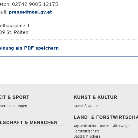
lefon: 02742-9005-12175
ail:
presse@noel.gv.at
ndhausplatz 1
9 St. Pölten
ldung als PDF speichern
EIT & SPORT
KUNST & KULTUR
& Veranstaltungen
Kunst & Kultur
LAND- & FORSTWIRTSCH
LSCHAFT & MENSCHEN
Agrarstruktur, Boden, Güterwege
Forstwirtschaft
Jagd & Fischerei