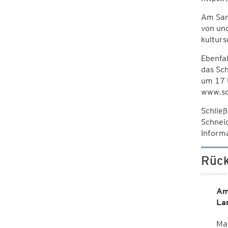
Am Sam
von un
kultur
Ebenfal
das Sch
um 17 
www.sc
Schließ
Schneid
Inform
Rück
Am
La
Mag