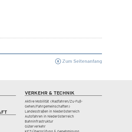
Zum Seitenanfang
VERKEHR & TECHNIK
Aktive Mobilität (Radfahren/Zu-Fuß-
Gehen/Fahrgemeinschaften)
Landesstraßen in Niederösterreich
AFT
Autofahren in Niederösterreich
Bahninfrastruktur
Güterverkehr
KFZ-Überprüfung & Genehmigung