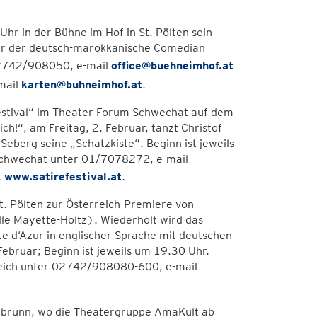
hr in der Bühne im Hof in St. Pölten sein
Uhr der deutsch-marokkanische Comedian
02742/908050, e-mail
office@buehneimhof.at
mail
karten@buhneimhof.at
.
estival“ im Theater Forum Schwechat auf dem
!“, am Freitag, 2. Februar, tanzt Christof
eberg seine „Schatzkiste“. Beginn ist jeweils
Schwechat unter 01/7078272, e-mail
.
www.satirefestival.at
.
St. Pölten zur Österreich-Premiere von
elle Mayette-Holtz). Wiederholt wird das
te d‘Azur in englischer Sprache mit deutschen
bruar; Beginn ist jeweils um 19.30 Uhr.
eich unter 02742/908080-600, e-mail
ingbrunn, wo die Theatergruppe AmaKult ab