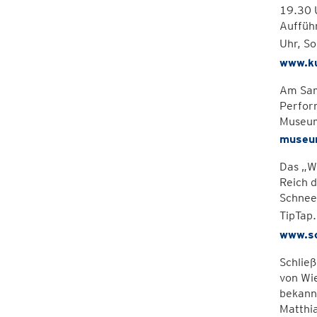
19.30 U
Aufführ
Uhr, S
www.ku
Am Sams
Perform
Museum
museu
Das „Wi
Reich d
Schnee
TipTap
www.sc
Schließ
von Wie
bekannt
Matthia