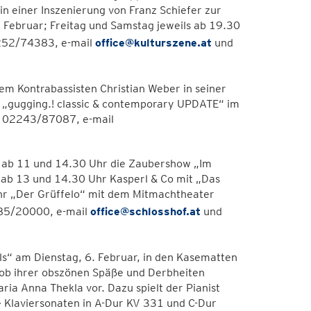
n einer Inszenierung von Franz Schiefer zur
8. Februar; Freitag und Samstag jeweils ab 19.30
2252/74383, e-mail
office@kulturszene.at
und
m Kontrabassisten Christian Weber in seiner
g „gugging.! classic & contemporary UPDATE“ im
r 02243/87087, e-mail
r, ab 11 und 14.30 Uhr die Zaubershow „Im
, ab 13 und 14.30 Uhr Kasperl & Co mit „Das
hr „Der Grüffelo“ mit dem Mitmachtheater
285/20000, e-mail
office@schlosshof.at
und
ls“ am Dienstag, 6. Februar, in den Kasematten
e ob ihrer obszönen Späße und Derbheiten
a Anna Thekla vor. Dazu spielt der Pianist
ie Klaviersonaten in A-Dur KV 331 und C-Dur