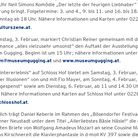
hr Neil Simons Komödie „Der letzte der feurigen Liebhaber“ i
ung bringt. Folgetermine: 3. und 4., 9. bis 11. und 16. bis 1
onntag ab 18 Uhr. Nähere Informationen und Karten unter 0
lturszene.at
.
tag, 3. Februar, markiert Christian Reiner gemeinsam mit de
ance „alles vielzusehr umsonst“ den Auftakt der Ausstellun
 Gugging. Beginn ist um 15 Uhr; nähere Informationen unte
m@museumgugging.at
und
www.museumgugging.at
.
ntererlebnis“ auf Schloss Hof bietet am Samstag, 3. Februa
er Illusionen“ von und mit Flo Mayer, am Sonntag, 4. Februar
gespenst“ sowie am Dienstag, 6. Februar, ab 11 und 14.30 U
. Nähere Informationen und Karten auf Schloss Hof unter 02
hlosshof.at
.
lich trägt Daniel Keberle im Rahmen des „Bösendorfer Festiva
ner Neustadt unter dem Titel „Allerliebstes Bäsle Häsle!“ di
en Briefe von Wolfgang Amadeus Mozart an seine Cousine Mari
s Kirschnereit die Klavierphantasie in d-moll KV 397 sowie d