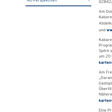
NÖ Perspektiven
02842/
Am Donn
Kabare
Abdelk
und
ww
Kabare
Program
Spörk s
um 20 
karte
Am Frei
„Darwin
Gastspi
Übertit
Nähere
karten
Eine Pr