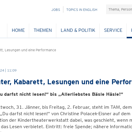
Suchefeld
NAVIGATION
JOBS
TOPICS IN ENGLISH
ÜBERSPRINGEN
HOME
THEMEN
LAND & POLITIK
SERVICE
ett, Lesungen und eine Performance
24 | 11:09
ter, Kabarett, Lesungen und eine Perf
u darfst nicht lesen!“ bis „Allerliebstes Bäsle Häsle!“
twoch, 31. Jänner, bis Freitag, 2. Februar, steht im TAM, de
„Du darfst nicht lesen!“ von Christine Polacek-Eisner auf dem 
tion der Kindertheaterwerkstatt dabei, was geschieht, wenn
das Lesen verbietet. Eintritt: freie Spende; nähere Informa