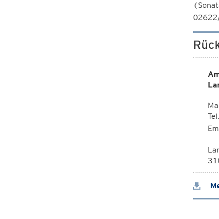
(Sonat
02622/
Rück
Am
La
Mag
Te
Em
La
310
Me