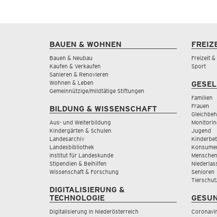
BAUEN & WOHNEN
FREIZ
Bauen & Neubau
Freizeit 
Kaufen & Verkaufen
Sport
Sanieren & Renovieren
Wohnen & Leben
GESEL
Gemeinnützige/mildtätige Stiftungen
Familien
Frauen
BILDUNG & WISSENSCHAFT
Gleichbeh
Aus- und Weiterbildung
Monitorin
Kindergärten & Schulen
Jugend
Landesarchiv
Kinderbe
Landesbibliothek
Konsumen
Institut für Landeskunde
Menschen
Stipendien & Beihilfen
Niederlas
Wissenschaft & Forschung
Senioren
Tierschut
DIGITALISIERUNG &
TECHNOLOGIE
GESUN
Digitalisierung in Niederösterreich
Coronavi