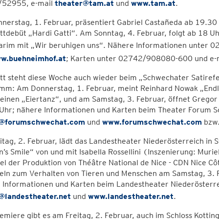
52955, e-mail
theater@tam.at
und
www.tam.at
.
erstag, 1. Februar, präsentiert Gabriel Castañeda ab 19.30 U
ttdebüt „Hardi Gatti“. Am Sonntag, 4. Februar, folgt ab 18 
arim mit „Wir beruhigen uns“. Nähere Informationen unter 
w.buehneimhof.at
; Karten unter 02742/908080-600 und e-
tt steht diese Woche auch wieder beim „Schwechater Satiref
m: Am Donnerstag, 1. Februar, meint Reinhard Nowak „Endlich
einen „Eiertanz“, und am Samstag, 3. Februar, öffnet Gregor S
Uhr; nähere Informationen und Karten beim Theater Forum 
n@forumschwechat.com
und
www.forumschwechat.com
bzw
tag, 2. Februar, lädt das Landestheater Niederösterreich in 
’s Smile“ von und mit Isabella Rossellini (Inszenierung: Muri
el der Produktion von Théâtre National de Nice - CDN Nice Cô
eln zum Verhalten von Tieren und Menschen am Samstag, 3. Fe
 Informationen und Karten beim Landestheater Niederösterr
@landestheater.net
und
www.landestheater.net
.
emiere gibt es am Freitag, 2. Februar, auch im Schloss Kott