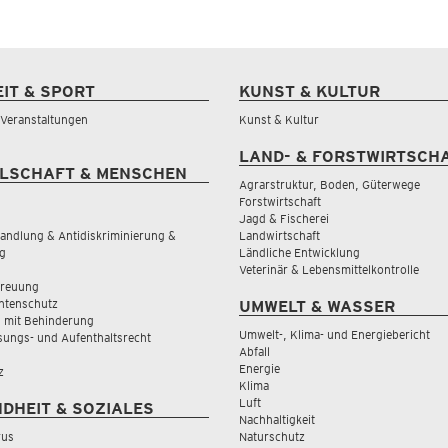
EIT & SPORT
KUNST & KULTUR
& Veranstaltungen
Kunst & Kultur
LAND- & FORSTWIRTSCH
LSCHAFT & MENSCHEN
Agrarstruktur, Boden, Güterwege
Forstwirtschaft
Jagd & Fischerei
andlung & Antidiskriminierung &
Landwirtschaft
g
Ländliche Entwicklung
Veterinär & Lebensmittelkontrolle
treuung
tenschutz
UMWELT & WASSER
 mit Behinderung
Umwelt-, Klima- und Energiebericht
sungs- und Aufenthaltsrecht
Abfall
Energie
z
Klima
Luft
DHEIT & SOZIALES
Nachhaltigkeit
rus
Naturschutz