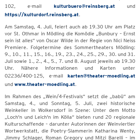
102, e-mail
kulturbuero@reinsberg.at
und
https://kulturdorf.reinsberg.at
.
Am Samstag, 4. Juli, feiert auch ab 19.30 Uhr am Platz
vor St. Othmar in Mödling die Komödie „Bunbury – Ernst
sein ist alles“ von Oscar Wilde in der Regie von Nici Neiss
Premiere. Folgetermine des Sommertheaters Mödling:
9., 10., 11., 15., 16., 19., 23., 24., 25., 29., 30. und 31.
Juli sowie 1., 2., 4., 5., 7. und 8. August jeweils ab 19.30
Uhr. Nähere Informationen und Karten unter
02236/400-125, e-mail
karten@theater-moedling.at
und
www.theater-moedling.at
.
Im Rahmen des „Wein/4-Festivals“ setzt die „babü“ am
Samstag, 4., und Sonntag, 5. Juli, zwei historische
Weinkeller in Wolkersdorf in Szene: Unter dem Motto
„Loch'n und Leich'n im Kölla“ bieten rund 20 regionale
Kulturschaffende – darunter Autorinnen der Weinviertler
Wortwerkstatt, die Poetry-Slammerin Katharina Wenty,
Jimmy Schlager, Roman Gregory und Mitzi Barelli – im