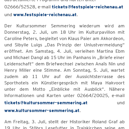
02666/52528, e-mail
tickets@festspiele-reichenau.at
und
www.festspiele-reichenau.at
.
Der Kultursommer Semmering wiederum wird am
Donnerstag, 2. Juli, um 18 Uhr im Kulturpavillon mit
Caroline Peters, begleitet von Klaus Paier am Akkordeon,
und Sibylle Luigs „Das Prinzip der Unlustvermeidung“
eröffnet. Am Samstag, 4. Juli, verleihen Martina Ebm
und Michael Dangl ab 15 Uhr im Panhans in „Briefe einer
Leidenschaft“ dem Briefwechsel zwischen Anaïs Nin und
Henry Miller eine Stimme. Am Sonntag, 5. Juli, wartet
zudem ab 11 Uhr auf der Aussichtsterrasse des
Sporthotels ein Künstlergespräch mit Maya Hakvoort
unter dem Motto „Einblicke mit Ausblick“. Nähere
Informationen und Karten unter 02664/20025, e-mail
tickets@kultursommer-semmering.at
und
www.kultursommer-semmering.at
.
Am Freitag, 3. Juli, stellt der Historiker Roland Graf ab
19 Uhr in Stöhrs Lesefutter in Traiskirchen seine am