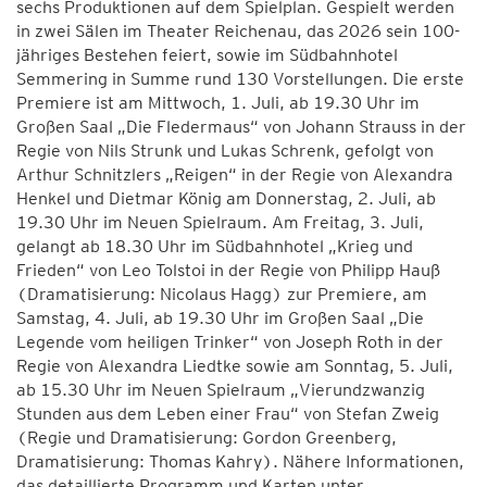
sechs Produktionen auf dem Spielplan. Gespielt werden
in zwei Sälen im Theater Reichenau, das 2026 sein 100-
jähriges Bestehen feiert, sowie im Südbahnhotel
Semmering in Summe rund 130 Vorstellungen. Die erste
Premiere ist am Mittwoch, 1. Juli, ab 19.30 Uhr im
Großen Saal „Die Fledermaus“ von Johann Strauss in der
Regie von Nils Strunk und Lukas Schrenk, gefolgt von
Arthur Schnitzlers „Reigen“ in der Regie von Alexandra
Henkel und Dietmar König am Donnerstag, 2. Juli, ab
19.30 Uhr im Neuen Spielraum. Am Freitag, 3. Juli,
gelangt ab 18.30 Uhr im Südbahnhotel „Krieg und
Frieden“ von Leo Tolstoi in der Regie von Philipp Hauß
(Dramatisierung: Nicolaus Hagg) zur Premiere, am
Samstag, 4. Juli, ab 19.30 Uhr im Großen Saal „Die
Legende vom heiligen Trinker“ von Joseph Roth in der
Regie von Alexandra Liedtke sowie am Sonntag, 5. Juli,
ab 15.30 Uhr im Neuen Spielraum „Vierundzwanzig
Stunden aus dem Leben einer Frau“ von Stefan Zweig
(Regie und Dramatisierung: Gordon Greenberg,
Dramatisierung: Thomas Kahry). Nähere Informationen,
das detaillierte Programm und Karten unter