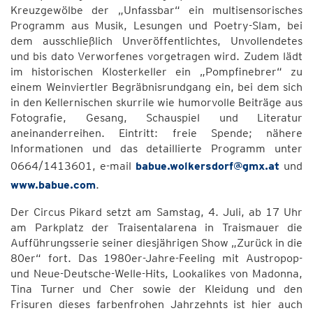
Kreuzgewölbe der „Unfassbar“ ein multisensorisches
Programm aus Musik, Lesungen und Poetry-Slam, bei
dem ausschließlich Unveröffentlichtes, Unvollendetes
und bis dato Verworfenes vorgetragen wird. Zudem lädt
im historischen Klosterkeller ein „Pompfinebrer“ zu
einem Weinviertler Begräbnisrundgang ein, bei dem sich
in den Kellernischen skurrile wie humorvolle Beiträge aus
Fotografie, Gesang, Schauspiel und Literatur
aneinanderreihen. Eintritt: freie Spende; nähere
Informationen und das detaillierte Programm unter
0664/1413601, e-mail
babue.wolkersdorf@gmx.at
und
www.babue.com
.
Der Circus Pikard setzt am Samstag, 4. Juli, ab 17 Uhr
am Parkplatz der Traisentalarena in Traismauer die
Aufführungsserie seiner diesjährigen Show „Zurück in die
80er“ fort. Das 1980er-Jahre-Feeling mit Austropop-
und Neue-Deutsche-Welle-Hits, Lookalikes von Madonna,
Tina Turner und Cher sowie der Kleidung und den
Frisuren dieses farbenfrohen Jahrzehnts ist hier auch