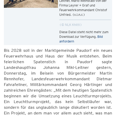
Leitner, Mario Weinstabl von der
Firma Leyrer + Graf und
Feuerwehrkommandant Christof
Unfried. (v.l.n.r.)
© NLK Khittl
Diese Datei steht nicht mehr zum
Download zur Verfügung.
Bild
anfordern
Bis 2028 soll in der Marktgemeinde Paudorf ein neues
Feuerwehrhaus und Haus der Musik entstehen. Beim
feierlichen Spatenstich in Paudorf sagte
Landeshauptfrau Johanna Mikl-Leitner gestern,
Donnerstag, im Beisein von Bürgermeister Martin
Rennhofer, Landesfeuerwehrkommandant Dietmar
Fahrafellner, Militärkommandant Georg Härtinger und
zahlreichen Ehrengästen: „Mit dem heutigen Spatenstich
beginnen wir die Umsetzung eines Leuchtturmprojekts.
Ein Leuchtturmprojekt, das kein Selbstläufer war,
sondern für das unglaublich lange diskutiert worden ist.
Ein Projekt, an dem man vor allem auch sieht, was man