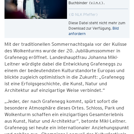
Buchbinder (v.l.n.r.).
© NLK Pfeffer
Diese Datei steht nicht mehr zum
Download zur Verfügung.
Bild
anfordern
Mit der traditionellen Sommernachtsgala vor der Kulisse
des Wolkenturms wurde der 20. Jubiläumssommer in
Grafenegg eröffnet. Landeshauptfrau Johanna Mikl-
Leitner würdigte dabei die Entwicklung Grafeneggs zu
einem der bedeutendsten Kulturstandorte Europas und
blickte zugleich optimistisch in die Zukunft: „Grafenegg
ist eine Erfolgsgeschichte, die Kunst, Natur und
Architektur auf einzigartige Weise verbindet.“
„Jeder, der nach Grafenegg kommt, spürt sofort die
besondere Atmosphäre dieses Ortes. Schloss, Park und
Wolkenturm schaffen ein einzigartiges Gesamterlebnis
aus Kunst, Natur und Architektur“, betonte Mikl-Leitner.
Grafenegg sei heute ein internationaler Anziehungspunkt