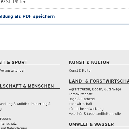
9 St. Pölten
ldung als PDF speichern
EIT & SPORT
KUNST & KULTUR
& Veranstaltungen
Kunst & Kultur
LAND- & FORSTWIRTSCH
LSCHAFT & MENSCHEN
Agrarstruktur, Boden, Güterwege
Forstwirtschaft
Jagd & Fischerei
andlung & Antidiskriminierung &
Landwirtschaft
g
Ländliche Entwicklung
Veterinär & Lebensmittelkontrolle
treuung
tenschutz
UMWELT & WASSER
 mit Behinderung