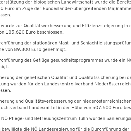
erstützung der biologischen Landwirtschaft wurde die Bereit
0 Euro im Zuge der Bundesländer-übergreifenden Maßnahme
ossen.
wurde zur Qualitätsverbesserung und Effizienzsteigerung in 
on 185.620 Euro beschlossen.
chführung der stationären Mast- und Schlachtleistungsprüfu
he von 89.300 Euro genehmigt.
rchführung des Geflügelgesundheitsprogrammes wurde ein NÖ
igt.
herung der genetischen Qualität und Qualitätssicherung bei 
ltung wurden für den Landeskontrollverband Niederösterreich
ossen.
cherung und Qualitätsverbesserung der niederösterreichische
zuchtverband Landesmittel in der Höhe von 507.500 Euro bes
s NÖ Pflege- und Betreuungszentrum Tulln wurden Sanierun
 bewilligte die NÖ Landesregierung für die Durchführung der