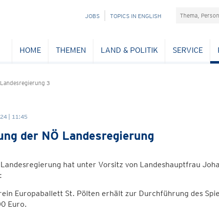
Suchefeld
NAVIGATION
JOBS
TOPICS IN ENGLISH
ÜBERSPRINGEN
HOME
THEMEN
LAND & POLITIK
SERVICE
 Landesregierung 3
24 | 11:45
ung der NÖ Landesregierung
Landesregierung hat unter Vorsitz von Landeshauptfrau Johan
:
ein Europaballett St. Pölten erhält zur Durchführung des Spi
0 Euro.