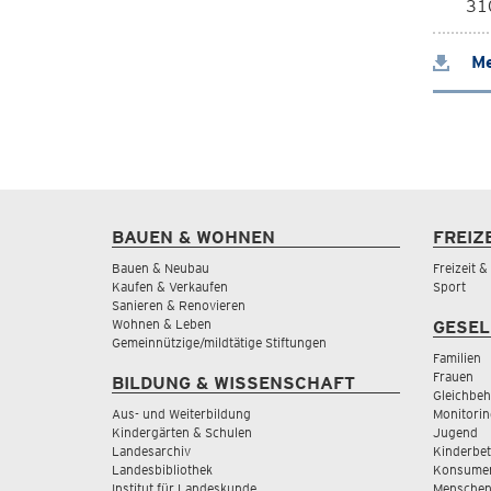
310
Me
BAUEN & WOHNEN
FREIZ
Bauen & Neubau
Freizeit 
Kaufen & Verkaufen
Sport
Sanieren & Renovieren
Wohnen & Leben
GESEL
Gemeinnützige/mildtätige Stiftungen
Familien
Frauen
BILDUNG & WISSENSCHAFT
Gleichbeh
Aus- und Weiterbildung
Monitorin
Kindergärten & Schulen
Jugend
Landesarchiv
Kinderbe
Landesbibliothek
Konsumen
Institut für Landeskunde
Menschen