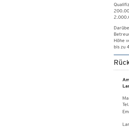
Qualif
200.000
2.000.
Darüber
Betreu
Höhe vo
bis zu 
Rück
Am
La
Mag
Te
Em
La