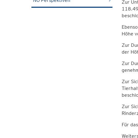
NÖ Perspektiven
Zur Unt
118.49
beschl
Ebenso 
Höhe v
Zur Dur
der Hö
Zur Du
genehm
Zur Sic
Tierha
beschl
Zur Si
Rinder
Für da
Weiters