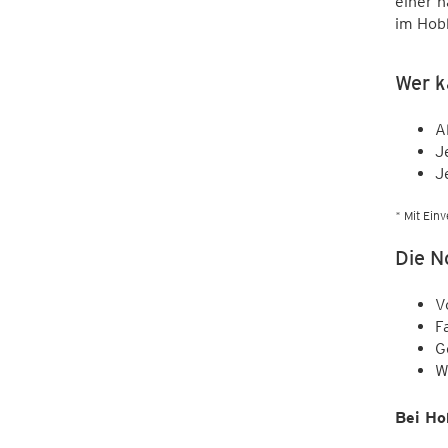
einer n
im Hob
Wer k
A
J
J
* Mit Ein
Die N
V
F
G
W
Bei Ho