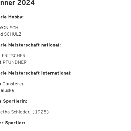
nner 2024
rie Hobby:
 WONISCH
ld SCHULZ
rie Meisterschaft national:
te FRITSCHER
rt PFUNDNER
rie Meisterschaft international:
a Gansterer
Galuska
e Sportlerin:
etha Schieder, (1925)
er Sportler: