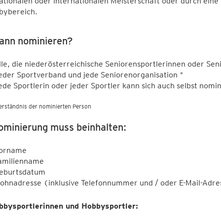
ationalen oder internationalen Meisterschaft oder durch ein
bybereich.
ann nominieren?
lle, die niederösterreichische Seniorensportlerinnen oder Sen
eder Sportverband und jede Seniorenorganisation *
ede Sportlerin oder jeder Sportler kann sich auch selbst nomi
verständnis der nominierten Person
ominierung muss beinhalten:
orname
amilienname
eburtsdatum
ohnadresse (inklusive Telefonnummer und / oder E-Mail-Adre
bbysportlerinnen und Hobbysportler: