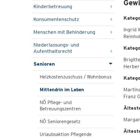
Gewi
Kinderbetreuung
Katego
Konsumentenschutz
Ingrid
Menschen mit Behinderung
Reinho
Niederlassungs- und
Katego
Aufenthaltsrecht
Brigit
Senioren
Herbe
Heizkostenzuschuss / Wohnbonus
Katego
Martin
Mittendrin im Leben
Franz 
NÖ Pflege- und
Ältest
Betreuungszentren
Margar
NÖ Seniorengesetz
Ältest
Urlaubsaktion Pflegende