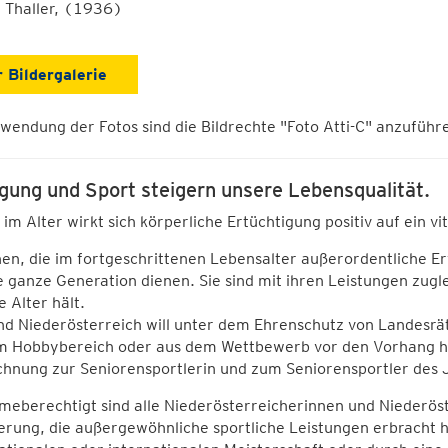
 Thaller, (1936)
r Bildergalerie
wendung der Fotos sind die Bildrechte "Foto Atti-C" anzuführ
ung und Sport steigern unsere Lebensqualität.
im Alter wirkt sich körperliche Ertüchtigung positiv auf ein vi
n, die im fortgeschrittenen Lebensalter außerordentliche Erf
e ganze Generation dienen. Sie sind mit ihren Leistungen zugle
e Alter hält.
d Niederösterreich will unter dem Ehrenschutz von Landesräti
m Hobbybereich oder aus dem Wettbewerb vor den Vorhang hol
chnung zur Seniorensportlerin und zum Seniorensportler des 
meberechtigt sind alle Niederösterreicherinnen und Niederös
rung, die außergewöhnliche sportliche Leistungen erbracht h