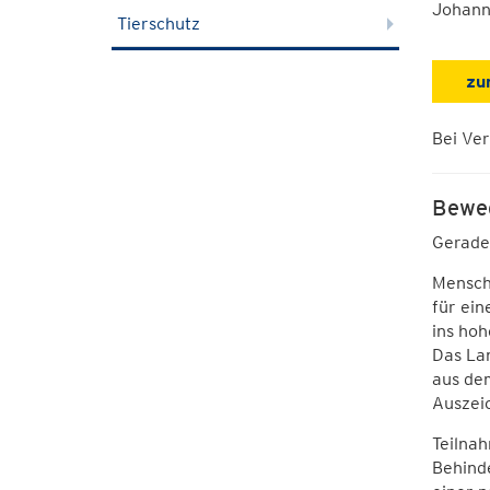
Johann
Tierschutz
zu
Bei Ver
Beweg
Gerade 
Mensche
für ein
ins hoh
Das Lan
aus de
Auszei
Teilnah
Behinde