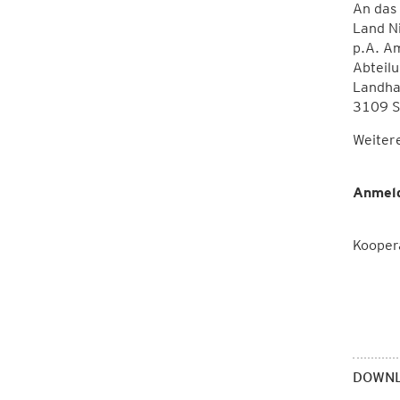
An das
Land N
p.A. A
Abteil
Landha
3109 S
Weiter
Anmeld
Kooper
DOWN