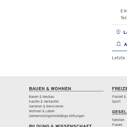
E-M
Te
L
A
Letzte
BAUEN & WOHNEN
FREIZ
Bauen & Neubau
Freizeit 
Kaufen & Verkaufen
Sport
Sanieren & Renovieren
Wohnen & Leben
GESEL
Gemeinnützige/mildtätige Stiftungen
Familien
Frauen
BILDUNG & WISSENSCHAFT