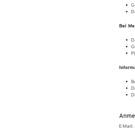
G
D
Bei Me
D
G
P
Inform
B
D
D
Anmel
E-Mail: