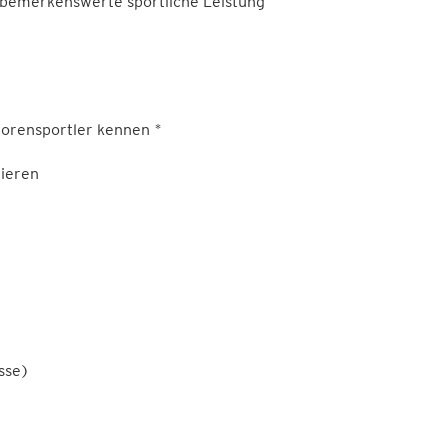
e bemerkenswerte sportliche Leistung
iorensportler kennen *
nieren
sse)