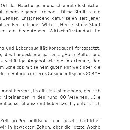
er Ort der Habsburgermonarchie mit elektrischer
it einem eigenen Freibad. „Diese Stadt ist nie
l-Leitner. Entscheidend dafür seien seit jeher
bbser Keramik oder Wittur. „Heute ist die Stadt
en ein bedeutender Wirtschaftsstandort im
ung und Lebensqualität konsequent fortgesetzt,
ng des Landeskindergartens. „Auch Kultur und
 vielfältige Angebot wie die Intertonale, den
um Scheibbs mit seinem guten Ruf weit über die
 wir im Rahmen unseres Gesundheitsplans 2040+
ent hervor: „Es gibt fast niemanden, der sich
as Miteinander in den rund 80 Vereinen. „Die
eibbs so lebens- und liebenswert“, unterstrich
eit großer politischer und gesellschaftlicher
ir in bewegten Zeiten, aber die letzte Woche