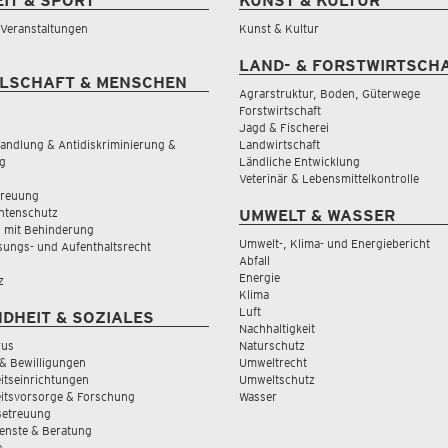
EIT & SPORT
KUNST & KULTUR
& Veranstaltungen
Kunst & Kultur
LAND- & FORSTWIRTSCH
LSCHAFT & MENSCHEN
Agrarstruktur, Boden, Güterwege
Forstwirtschaft
Jagd & Fischerei
andlung & Antidiskriminierung &
Landwirtschaft
g
Ländliche Entwicklung
Veterinär & Lebensmittelkontrolle
treuung
tenschutz
UMWELT & WASSER
 mit Behinderung
Umwelt-, Klima- und Energiebericht
sungs- und Aufenthaltsrecht
Abfall
Energie
z
Klima
Luft
DHEIT & SOZIALES
Nachhaltigkeit
rus
Naturschutz
& Bewilligungen
Umweltrecht
tseinrichtungen
Umweltschutz
itsvorsorge & Forschung
Wasser
Betreuung
ienste & Beratung
e