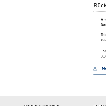
Rück
Am
Do
Te
E-M
La
310
Me