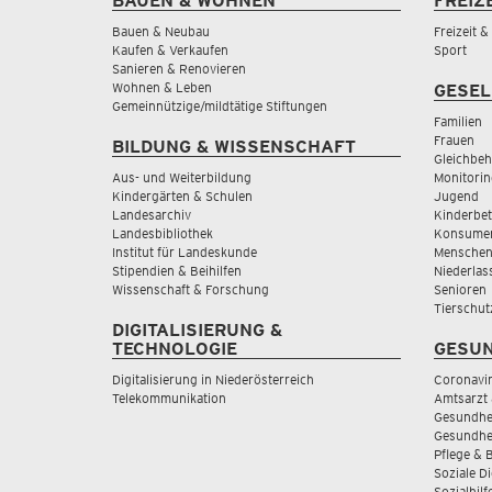
BAUEN & WOHNEN
FREIZ
Bauen & Neubau
Freizeit 
Kaufen & Verkaufen
Sport
Sanieren & Renovieren
Wohnen & Leben
GESEL
Gemeinnützige/mildtätige Stiftungen
Familien
Frauen
BILDUNG & WISSENSCHAFT
Gleichbeh
Aus- und Weiterbildung
Monitorin
Kindergärten & Schulen
Jugend
Landesarchiv
Kinderbe
Landesbibliothek
Konsumen
Institut für Landeskunde
Menschen
Stipendien & Beihilfen
Niederlas
Wissenschaft & Forschung
Senioren
Tierschut
DIGITALISIERUNG &
TECHNOLOGIE
GESUN
Digitalisierung in Niederösterreich
Coronavi
Telekommunikation
Amtsarzt 
Gesundhei
Gesundhe
Pflege & 
Soziale D
Sozialhilf