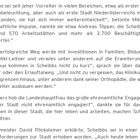
s sei seit jeher Vorreiter in vielen Bereichen, etwa als erst
beleuchtung, aber auch als erste Stadt Niederösterreichs m
standen, sie hat sich immer weiterentwickelt“, betonte Mik
aftliche Impulse, nannte sie etwa Andreas Töpper, die Schei
nd 570 Arbeitsstätten und mehr als 3.700 Beschäftigt
rtel.“
erfolgreiche Weg werde mit Investitionen in Familien, Bild
Mikl-Leitner und verwies unter anderem auf die Erweiteru
mus kommen in Scheibbs nicht zu kurz“, sprach sie über das
 oder den Erlauftalweg. „Und nicht zu vergessen, das Klinik
sgrenzen hinaus, unter anderem dank seiner Orthopädie, die
eiter ausbauen werden.“
ers hob die Landeshauptfrau das große ehrenamtliche Engagem
ser Stadt nicht ehrenamtlich engagiert“, dankte sie für d
n in dieser Stadt, die hier leben und arbeiten, machen Sch
itner.
meister David Pöcksteiner erklärte, Scheibbs sei in einer Z
forderungen zur Stadt erhoben worden. „Auch heute leben w