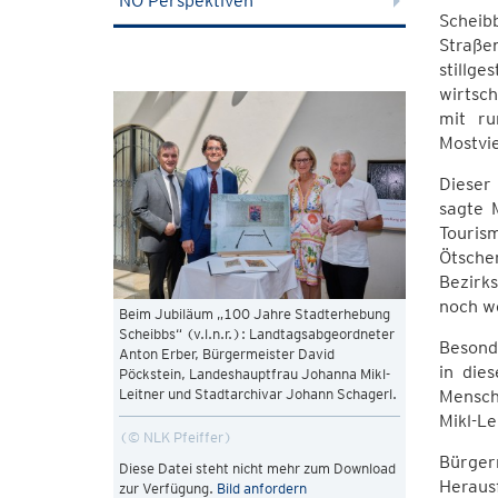
NÖ Perspektiven
Scheibb
Straßen
stillge
wirtsch
mit ru
Mostvie
Dieser 
sagte 
Touris
Ötscher
Bezirk
noch w
Beim Jubiläum „100 Jahre Stadterhebung
Scheibbs“ (v.l.n.r.): Landtagsabgeordneter
Besond
Anton Erber, Bürgermeister David
in die
Pöckstein, Landeshauptfrau Johanna Mikl-
Leitner und Stadtarchivar Johann Schagerl.
Mensche
Mikl-Le
© NLK Pfeiffer
Bürger
Diese Datei steht nicht mehr zum Download
Heraus
zur Verfügung.
Bild anfordern