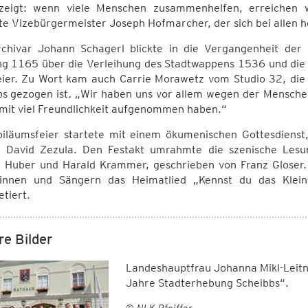
zeigt: wenn viele Menschen zusammenhelfen, erreichen w
te Vizebürgermeister Joseph Hofmarcher, der sich bei allen 
rchivar Johann Schagerl blickte in die Vergangenheit der
g 1165 über die Verleihung des Stadtwappens 1536 und die 
eier. Zu Wort kam auch Carrie Morawetz vom Studio 32, die e
bs gezogen ist. „Wir haben uns vor allem wegen der Menschen
 mit viel Freundlichkeit aufgenommen haben.“
biläumsfeier startete mit einem ökumenischen Gottesdienst
r David Zezula. Den Festakt umrahmte die szenische Lesu
 Huber und Harald Krammer, geschrieben von Franz Gloser. 
innen und Sängern das Heimatlied „Kennst du das Kleino
etiert.
re Bilder
Landeshauptfrau Johanna Mikl-Leitn
Jahre Stadterhebung Scheibbs“.
© NLK Pfeiffer