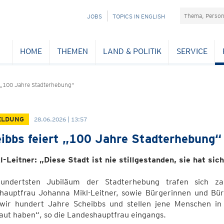
Suchefeld
NAVIGATION
JOBS
TOPICS IN ENGLISH
ÜBERSPRINGEN
HOME
THEMEN
LAND & POLITIK
SERVICE
t „100 Jahre Stadterhebung“
ELDUNG
28.06.2026 | 13:57
ibbs feiert „100 Jahre Stadterhebung“
l-Leitner: „Diese Stadt ist nie stillgestanden, sie hat si
ndertsten Jubiläum der Stadterhebung trafen sich zah
hauptfrau Johanna Mikl-Leitner, sowie Bürgerinnen und Bü
 wir hundert Jahre Scheibbs und stellen jene Menschen in
aut haben“, so die Landeshauptfrau eingangs.