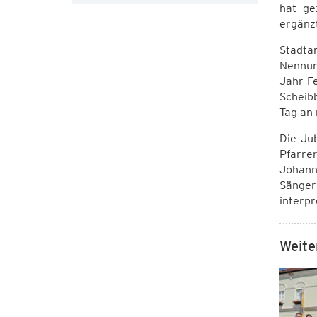
hat ge
ergänz
Stadta
Nennun
Jahr-F
Scheib
Tag an
Die Ju
Pfarre
Johann
Sänger
interpr
Weite