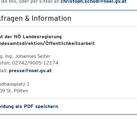
 BA MA, oder per E-Mail an
christoph.schodl@noel.gv.at
fragen & Information
t der NÖ Landesregierung
ndesamtsdirektion/Öffentlichkeitsarbeit
. Ing. Johannes Seiter
lefon: 02742/9005-12174
ail:
presse@noel.gv.at
ndhausplatz 1
9 St. Pölten
ldung als PDF speichern