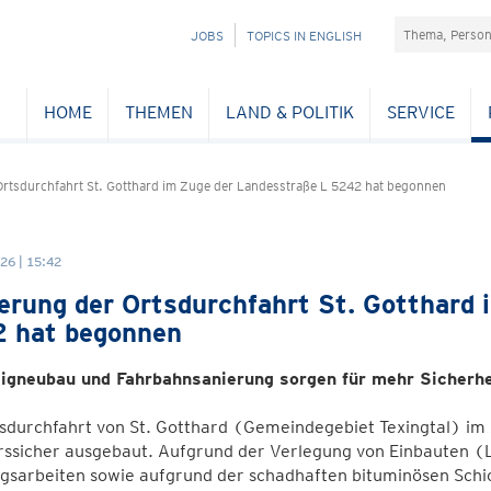
Suchefeld
NAVIGATION
JOBS
TOPICS IN ENGLISH
ÜBERSPRINGEN
HOME
THEMEN
LAND & POLITIK
SERVICE
Ortsdurchfahrt St. Gotthard im Zuge der Landesstraße L 5242 hat begonnen
26 | 15:42
erung der Ortsdurchfahrt St. Gotthard 
 hat begonnen
igneubau und Fahrbahnsanierung sorgen für mehr Sicherhe
sdurchfahrt von St. Gotthard (Gemeindegebiet Texingtal) im
rssicher ausgebaut. Aufgrund der Verlegung von Einbauten 
gsarbeiten sowie aufgrund der schadhaften bituminösen Schi