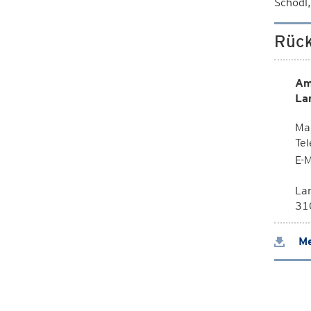
Schodl,
Rück
Am
La
Mag
Te
E-M
La
310
Me