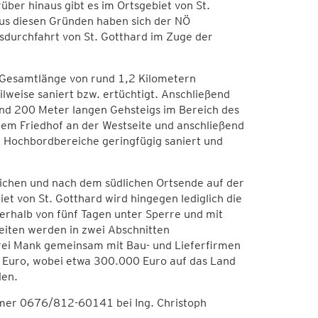
ber hinaus gibt es im Ortsgebiet von St.
us diesen Gründen haben sich der NÖ
tsdurchfahrt von St. Gotthard im Zuge der
ne Gesamtlänge von rund 1,2 Kilometern
lweise saniert bzw. ertüchtigt. Anschließend
und 200 Meter langen Gehsteigs im Bereich des
em Friedhof an der Westseite und anschließend
 Hochbordbereiche geringfügig saniert und
chen und nach dem südlichen Ortsende auf der
et von St. Gotthard wird hingegen lediglich die
erhalb von fünf Tagen unter Sperre und mit
eiten werden in zwei Abschnitten
rei Mank gemeinsam mit Bau- und Lieferfirmen
 Euro, wobei etwa 300.000 Euro auf das Land
len.
mer 0676/812-60141 bei Ing. Christoph