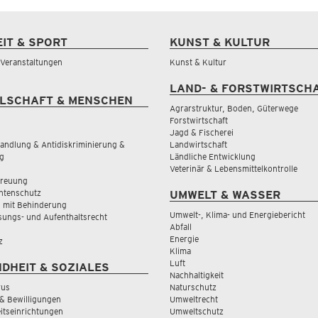
EIT & SPORT
KUNST & KULTUR
& Veranstaltungen
Kunst & Kultur
LAND- & FORSTWIRTSCH
LSCHAFT & MENSCHEN
Agrarstruktur, Boden, Güterwege
Forstwirtschaft
Jagd & Fischerei
andlung & Antidiskriminierung &
Landwirtschaft
g
Ländliche Entwicklung
Veterinär & Lebensmittelkontrolle
treuung
tenschutz
UMWELT & WASSER
 mit Behinderung
Umwelt-, Klima- und Energiebericht
sungs- und Aufenthaltsrecht
Abfall
Energie
z
Klima
Luft
DHEIT & SOZIALES
Nachhaltigkeit
rus
Naturschutz
& Bewilligungen
Umweltrecht
tseinrichtungen
Umweltschutz