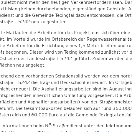
zuletzt nicht mehr den heutigen Verkehrserfordernissen. Darü
rd bislang keinen durchgehenden, eigenständigen Gehsteig. A
dienst und die Gemeinde Texingtal dazu entschlossen, die Or
straße L 5242 neu zu gestalten.
tte Mai laufen die Arbeiten für das Projekt, das sich über ei
kt. Im Vorfeld wurde im Ortsbereich der Regenwasserkanal tei
ie Arbeiten für die Errichtung eines 1,5 Meter breiten und r
ofs begonnen. Dieser wird von Texing kommend zunächst vor d
 Ostseite der Landesstraße L 5242 geführt. Zudem werden die
flächen neu angelegt.
echend dem vorhandenen Schadensbild werden vor dem nördli
traße L 5242 die Trag- und Deckschicht erneuert. Im Ortsgebi
icht erneuert. Die Asphaltierungsarbeiten sind im August inn
ntsprechenden innerörtlichen Umleitung vorgesehen. Die Arb
flächen und Asphaltierungsarbeiten) von der Straßenmeiste
eführt. Die Gesamtbaukosten belaufen sich auf rund 360.000
sterreich und 60.000 Euro auf die Gemeinde Texingtal entfal
 Informationen beim NÖ Straßendienst unter der Telefonnum