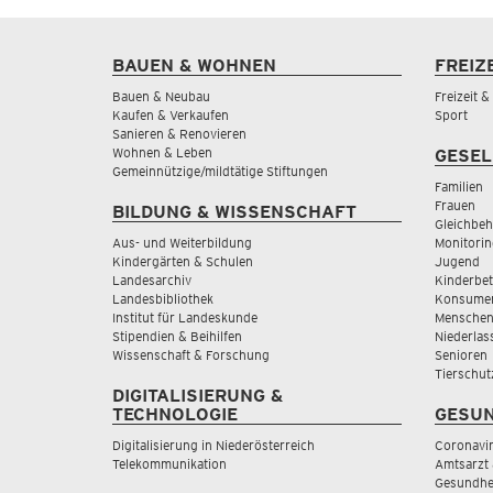
BAUEN & WOHNEN
FREIZ
Bauen & Neubau
Freizeit 
Kaufen & Verkaufen
Sport
Sanieren & Renovieren
Wohnen & Leben
GESEL
Gemeinnützige/mildtätige Stiftungen
Familien
Frauen
BILDUNG & WISSENSCHAFT
Gleichbeh
Aus- und Weiterbildung
Monitorin
Kindergärten & Schulen
Jugend
Landesarchiv
Kinderbe
Landesbibliothek
Konsumen
Institut für Landeskunde
Menschen
Stipendien & Beihilfen
Niederlas
Wissenschaft & Forschung
Senioren
Tierschut
DIGITALISIERUNG &
TECHNOLOGIE
GESUN
Digitalisierung in Niederösterreich
Coronavi
Telekommunikation
Amtsarzt 
Gesundhei