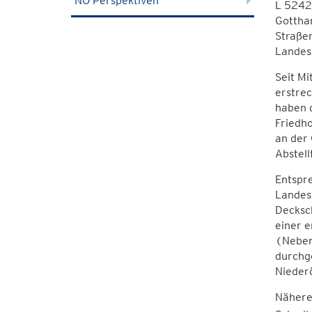
NÖ Perspektiven
L 5242 
Gottha
Straßen
Landes
Seit Mi
erstrec
haben d
Friedh
an der
Abstell
Entspr
Landess
Decksch
einer e
(Neben
durchg
Niederö
Nähere