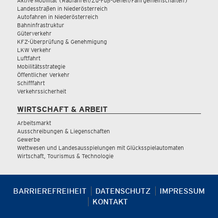
Aktive Mobilität (Radfahren/Zu-Fuß-Gehen/Fahrgemeinschaften)
Landesstraßen in Niederösterreich
Autofahren in Niederösterreich
Bahninfrastruktur
Güterverkehr
KFZ-Überprüfung & Genehmigung
LKW Verkehr
Luftfahrt
Mobilitätsstrategie
Öffentlicher Verkehr
Schifffahrt
Verkehrssicherheit
WIRTSCHAFT & ARBEIT
Arbeitsmarkt
Ausschreibungen & Liegenschaften
Gewerbe
Wettwesen und Landesausspielungen mit Glücksspielautomaten
Wirtschaft, Tourismus & Technologie
BARRIEREFREIHEIT
DATENSCHUTZ
IMPRESSUM
KONTAKT