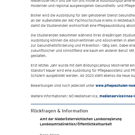
Niederösterreich und die von uns initiierte Ausbildungsprämie e
modernen und regional ausgewogenen Gesundheits- und Pflegever
Bisher wird die Ausbildung für den gehobenen Dienst Gesundhei
an der Außenstelle der IMC-Fachhochschule Krems in Mistelbach 
damit die Studierenden wohnortnah eine Pflegeausbildung abso
Die Studierenden bekommen während ihres dreijährigen Studiums
Ausbildung können die Absolventinnen und Absolventen in allen 
zur Gesundheitsförderung und Prävention - tätig sein. Dabei er
zukunftssicher und sinnstiftend wie kaum ein anderer Beruf. Mit
gestalten.
Erst letztes Jahr wurde mit dem Bildungscampus Mostviertel ei
Standort Mauer wird eine Ausbildung für Pflegeassistenz und Pfl
Schülern ausgebildet werden. Ab 2023 steht ebenso die neue Au
Bewerbungen sind noch jederzeit unter
www.pflegeschulen-noe
Weitere Informationen: NÖ Medienservice,
medienservice@noe-l
Rückfragen & Information
Amt der Niederösterreichischen Landesregierung
Landesamtsdirektion/Öffentlichkeitsarbeit