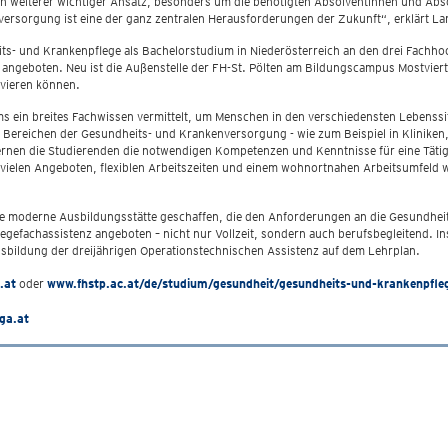
in weiterer wichtiger Ansatz, besonders um die benötigten Absolventinnen und Absol
sorgung ist eine der ganz zentralen Herausforderungen der Zukunft“, erklärt Lan
ts- und Krankenpflege als Bachelorstudium in Niederösterreich an den drei Fachho
angeboten. Neu ist die Außenstelle der FH-St. Pölten am Bildungscampus Mostviert
lvieren können.
 ein breites Fachwissen vermittelt, um Menschen in den verschiedensten Lebenssi
Bereichen der Gesundheits- und Krankenversorgung - wie zum Beispiel in Kliniken, i
lernen die Studierenden die notwendigen Kompetenzen und Kenntnisse für eine Tätigk
 vielen Angeboten, flexiblen Arbeitszeiten und einem wohnortnahen Arbeitsumfeld w
ne moderne Ausbildungsstätte geschaffen, die den Anforderungen an die Gesundhei
egefachassistenz angeboten – nicht nur Vollzeit, sondern auch berufsbegleitend. I
sbildung der dreijährigen Operationstechnischen Assistenz auf dem Lehrplan.
.at
oder
www.fhstp.ac.at/de/studium/gesundheit/gesundheits-und-krankenpfle
ga.at