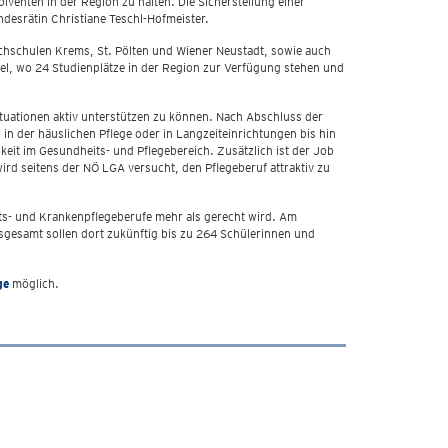
venten in der Region zu halten. Die Sicherstellung einer
desrätin Christiane Teschl-Hofmeister.
chschulen Krems, St. Pölten und Wiener Neustadt, sowie auch
el, wo 24 Studienplätze in der Region zur Verfügung stehen und
tuationen aktiv unterstützen zu können. Nach Abschluss der
n der häuslichen Pflege oder in Langzeiteinrichtungen bis hin
eit im Gesundheits- und Pflegebereich. Zusätzlich ist der Job
ird seitens der NÖ LGA versucht, den Pflegeberuf attraktiv zu
ts- und Krankenpflegeberufe mehr als gerecht wird. Am
nsgesamt sollen dort zukünftig bis zu 264 Schülerinnen und
ge
möglich.