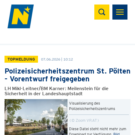
Suchen
TOPMELDUNG
07.06.2026 | 10:12
Polizeisicherheitszentrum St. Pölten
- Vorentwurf freigegeben
LH Mikl-Leitner/BM Karner: Meilenstein für die
Sicherheit in der Landeshauptstadt
Visualisierung des
Polizeisicherheitszentrums
© Zoom VP.AT
Diese Datei steht nicht mehr zum
Download zur Verfügung.
Bild