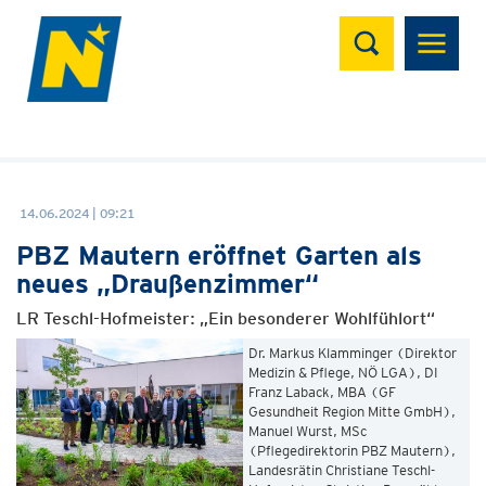
Suchen
14.06.2024 | 09:21
PBZ Mautern eröffnet Garten als
neues „Draußenzimmer“
LR Teschl-Hofmeister: „Ein besonderer Wohlfühlort“
Dr. Markus Klamminger (Direktor
Medizin & Pflege, NÖ LGA), DI
Franz Laback, MBA (GF
Gesundheit Region Mitte GmbH),
Manuel Wurst, MSc
(Pflegedirektorin PBZ Mautern),
Landesrätin Christiane Teschl-