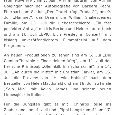
From Nowhere“, am 7. Juli „Vier minus drei“ von Adrian
Goiginger nach der Autobiografie von Barbara Pachl-
Eberhart, am 8. Juli „Der Teufel trägt Prada 2“, am 9.
Juli „Hamnet“, das Drama um William Shakespeares
Familie, am 13. Juli die Liebesgeschichte „Ein fast
perfekter Antrag“ mit Iris Berben und Heiner Lauterbach
und am 16. Juli „EPIC: Elvis Presley in Concert“ mit
bislang unveröffentlichtem Filmmaterial auf dem
Programm.
An neuen Produktionen zu sehen sind am 5. Jui „Die
Camino-Therapie – Finde deinen Weg“, am 11. Juli der
tierische Krimispaß „Glennkill: Ein Schafskrimi“, am 14.
Juli „Ab durch die Mitte“ mit Christian Clavier, am 15.
Juli die Preview von „H. wie Habicht“ nach dem
Bestseller von Helen Macdonald und am 18. Juli zu Finale
„Solo Mio“ mit Kevin James und seinem neuen
Liebesglück in Italien.
Für die Jüngsten gibt es mit „Chihiros Reise ins
Zauberland“ am 4. Juli und „Pippi Langstrumpf“ am 17.