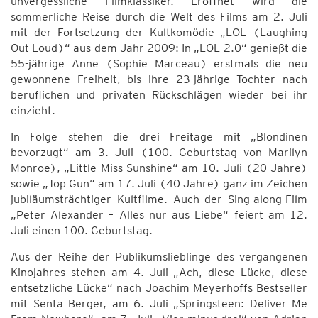
unvergessliche Filmklassiker. Eröffnet wird die
sommerliche Reise durch die Welt des Films am 2. Juli
mit der Fortsetzung der Kultkomödie „LOL (Laughing
Out Loud)“ aus dem Jahr 2009: In „LOL 2.0“ genießt die
55-jährige Anne (Sophie Marceau) erstmals die neu
gewonnene Freiheit, bis ihre 23-jährige Tochter nach
beruflichen und privaten Rückschlägen wieder bei ihr
einzieht.
In Folge stehen die drei Freitage mit „Blondinen
bevorzugt“ am 3. Juli (100. Geburtstag von Marilyn
Monroe), „Little Miss Sunshine“ am 10. Juli (20 Jahre)
sowie „Top Gun“ am 17. Juli (40 Jahre) ganz im Zeichen
jubiläumsträchtiger Kultfilme. Auch der Sing-along-Film
„Peter Alexander – Alles nur aus Liebe“ feiert am 12.
Juli einen 100. Geburtstag.
Aus der Reihe der Publikumslieblinge des vergangenen
Kinojahres stehen am 4. Juli „Ach, diese Lücke, diese
entsetzliche Lücke“ nach Joachim Meyerhoffs Bestseller
mit Senta Berger, am 6. Juli „Springsteen: Deliver Me