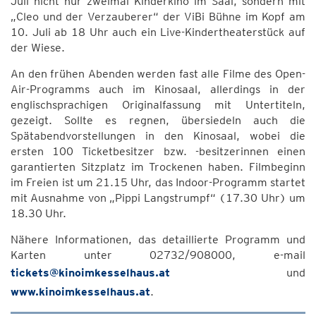
Juli nicht nur zweimal Kinderkino im Saal, sondern mit
„Cleo und der Verzauberer“ der ViBi Bühne im Kopf am
10. Juli ab 18 Uhr auch ein Live-Kindertheaterstück auf
der Wiese.
An den frühen Abenden werden fast alle Filme des Open-
Air-Programms auch im Kinosaal, allerdings in der
englischsprachigen Originalfassung mit Untertiteln,
gezeigt. Sollte es regnen, übersiedeln auch die
Spätabendvorstellungen in den Kinosaal, wobei die
ersten 100 Ticketbesitzer bzw. -besitzerinnen einen
garantierten Sitzplatz im Trockenen haben. Filmbeginn
im Freien ist um 21.15 Uhr, das Indoor-Programm startet
mit Ausnahme von „Pippi Langstrumpf“ (17.30 Uhr) um
18.30 Uhr.
Nähere Informationen, das detaillierte Programm und
Karten unter 02732/908000, e-mail
tickets@kinoimkesselhaus.at
und
www.kinoimkesselhaus.at
.