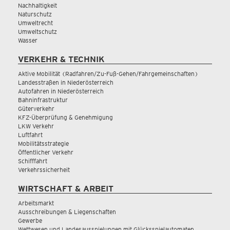
Nachhaltigkeit
Naturschutz
Umweltrecht
Umweltschutz
Wasser
VERKEHR & TECHNIK
Aktive Mobilität (Radfahren/Zu-Fuß-Gehen/Fahrgemeinschaften)
Landesstraßen in Niederösterreich
Autofahren in Niederösterreich
Bahninfrastruktur
Güterverkehr
KFZ-Überprüfung & Genehmigung
LKW Verkehr
Luftfahrt
Mobilitätsstrategie
Öffentlicher Verkehr
Schifffahrt
Verkehrssicherheit
WIRTSCHAFT & ARBEIT
Arbeitsmarkt
Ausschreibungen & Liegenschaften
Gewerbe
Wettwesen und Landesausspielungen mit Glücksspielautomaten