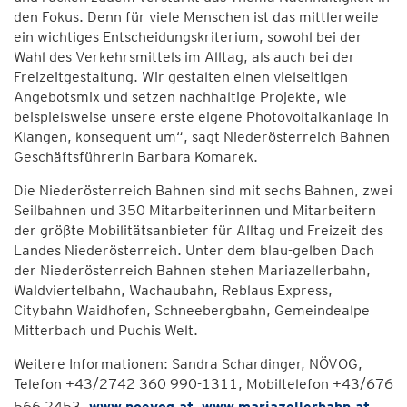
den Fokus. Denn für viele Menschen ist das mittlerweile
ein wichtiges Entscheidungskriterium, sowohl bei der
Wahl des Verkehrsmittels im Alltag, als auch bei der
Freizeitgestaltung. Wir gestalten einen vielseitigen
Angebotsmix und setzen nachhaltige Projekte, wie
beispielsweise unsere erste eigene Photovoltaikanlage in
Klangen, konsequent um“, sagt Niederösterreich Bahnen
Geschäftsführerin Barbara Komarek.
Die Niederösterreich Bahnen sind mit sechs Bahnen, zwei
Seilbahnen und 350 Mitarbeiterinnen und Mitarbeitern
der größte Mobilitätsanbieter für Alltag und Freizeit des
Landes Niederösterreich. Unter dem blau-gelben Dach
der Niederösterreich Bahnen stehen Mariazellerbahn,
Waldviertelbahn, Wachaubahn, Reblaus Express,
Citybahn Waidhofen, Schneebergbahn, Gemeindealpe
Mitterbach und Puchis Welt.
Weitere Informationen: Sandra Schardinger, NÖVOG,
Telefon +43/2742 360 990-1311, Mobiltelefon +43/676
566 2453,
www.noevog.at
,
www.mariazellerbahn.at