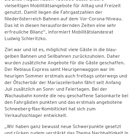
vielseitigen Mobilitätsangebote für Alltag und Freizeit
genutzt. Damit liegen die Fahrgastzahlen der
Niederösterreich Bahnen auf dem Vor-Corona-Niveau.
Das ist in diesen herausfordernden Zeiten eine sehr
erfreuliche Bilanz“, informiert Mobilitätslandesrat
Ludwig Schleritzko.
Ziel war und ist es, möglichst viele Gäste in die blau-
gelben Bahnen und Seilbahnen zurückzuholen. Daher
wurden zusätzliche Angebote für die Gäste geschaffen.
Der Reblaus Express samt Heurigenwaggon war im
heurigen Sommer erstmals auch freitags unterwegs und
der Ötscherbär der Mariazellerbahn fährt seit Anfang
Juli zusätzlich an Sonn- und Feiertagen. Bei der
Wachaubahn konnte die neu geschaffene Saisonkarte bei
den Fahrgästen punkten und das erstmals angebotene
Schneeberg-Rax-Kombiticket hat sich zum
Verkaufsschlager entwickelt.
„Wir haben ganz bewusst neue Schwerpunkte gesetzt
und rücken zudem verstärkt das Thema Nachhaltigkeit in