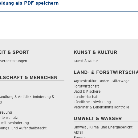
ldung als PDF speichern
EIT & SPORT
KUNST & KULTUR
& Veranstaltungen
Kunst & Kultur
LAND- & FORSTWIRTSCH
LSCHAFT & MENSCHEN
Agrarstruktur, Boden, Güterwege
Forstwirtschaft
Jagd & Fischerei
andlung & Antidiskriminierung &
Landwirtschaft
g
Ländliche Entwicklung
Veterinär & Lebensmittelkontrolle
treuung
tenschutz
UMWELT & WASSER
 mit Behinderung
Umwelt-, Klima- und Energiebericht
sungs- und Aufenthaltsrecht
Abfall
Energie