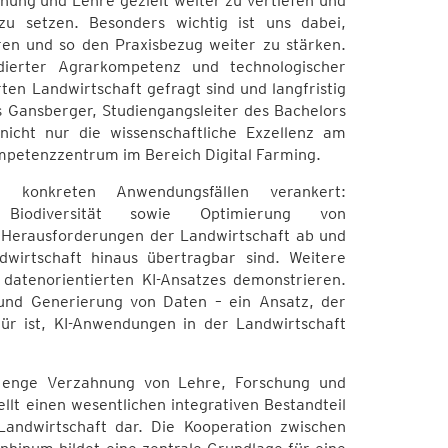
chung und Lehre gezielt weiter zu vertiefen und
zu setzen. Besonders wichtig ist uns dabei,
eren und so den Praxisbezug weiter zu stärken.
dierter Agrarkompetenz und technologischer
rten Landwirtschaft gefragt sind und langfristig
 Gansberger, Studiengangsleiter des Bachelors
nicht nur die wissenschaftliche Exzellenz am
ompetenzzentrum im Bereich Digital Farming.
 konkreten Anwendungsfällen verankert:
 Biodiversität sowie Optimierung von
e Herausforderungen der Landwirtschaft ab und
wirtschaft hinaus übertragbar sind. Weitere
 datenorientierten KI-Ansatzes demonstrieren.
g und Generierung von Daten – ein Ansatz, der
r ist, KI-Anwendungen in der Landwirtschaft
ne enge Verzahnung von Lehre, Forschung und
llt einen wesentlichen integrativen Bestandteil
Landwirtschaft dar. Die Kooperation zwischen