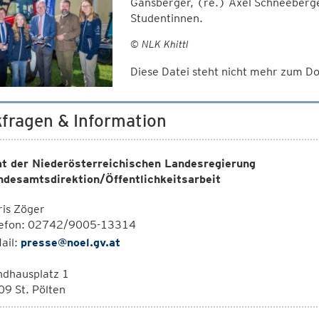
Gansberger, (re.) Axel Schneeberge
Studentinnen.
© NLK Khittl
Diese Datei steht nicht mehr zum 
fragen & Information
t der Niederösterreichischen Landesregierung
ndesamtsdirektion/Öffentlichkeitsarbeit
is Zöger
lefon: 02742/9005-13314
ail:
presse@noel.gv.at
ndhausplatz 1
9 St. Pölten