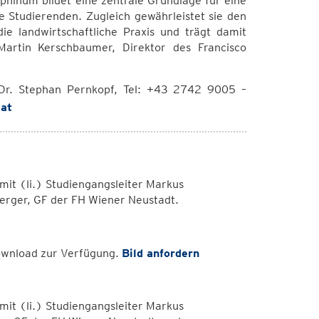
hinum bildet eine zentrale Grundlage für eine
e Studierenden. Zugleich gewährleistet sie den
ie landwirtschaftliche Praxis und trägt damit
Martin Kerschbaumer, Direktor des Francisco
 Dr. Stephan Pernkopf, Tel: +43 2742 9005 –
.at
mit (li.) Studiengangsleiter Markus
erger, GF der FH Wiener Neustadt.
Download zur Verfügung.
Bild anfordern
mit (li.) Studiengangsleiter Markus