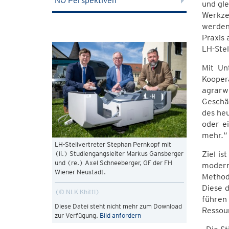
NÖ Perspektiven
und gle
Werkzeu
werden 
Praxis 
LH-Stel
Mit Un
Koope
agrarw
Geschäf
des heu
oder e
mehr.“
LH-Stellvertreter Stephan Pernkopf mit
Ziel is
(li.) Studiengangsleiter Markus Gansberger
und (re.) Axel Schneeberger, GF der FH
modern
Wiener Neustadt.
Method
Diese d
© NLK Khittl
führen
Diese Datei steht nicht mehr zum Download
Ressou
zur Verfügung.
Bild anfordern