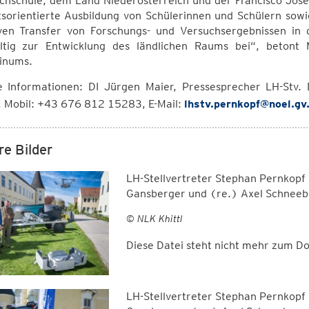
chschule, dem Land Niederösterreich und der Francisco Josep
sorientierte Ausbildung von Schülerinnen und Schülern sowi
iven Transfer von Forschungs- und Versuchsergebnissen in d
ltig zur Entwicklung des ländlichen Raums bei“, betont 
inums.
e Informationen: DI Jürgen Maier, Pressesprecher LH-Stv.
 Mobil: +43 676 812 15283, E-Mail:
lhstv.pernkopf@noel.gv
re Bilder
LH-Stellvertreter Stephan Pernkopf 
Gansberger und (re.) Axel Schneeb
© NLK Khittl
Diese Datei steht nicht mehr zum 
LH-Stellvertreter Stephan Pernkopf 