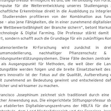
iftungsprofessur ermöglicht es uns, die Verbindung von Fors
mpulse für die Weiterentwicklung unseres Studiengangs 
chaftliche Erkenntnisse direkt in die Ausbildung zu integri
 Studierenden profitieren von der Kombination aus fun
se – also jene Fähigkeiten, die in einer zunehmend digitalisie
ie Wettbewerbsfähigkeit der Branche sichern“, betont Markus
echnologie & Digital Farming. Die Professur stärkt damit 
t, sondern schafft auch die Grundlage für ein zukünftiges K
atenorientierte KI-Forschung wird zunächst in drei
tumsmodellierung, nachhaltiger Pflanzenschutz &
eidungsunterstützungssystemen. Diese Fälle decken zentral
 als Ausgangspunkt für Methoden, die weit über die Land
ungsfälle werden folgen und die breite Einsetzbarkeit des
ers innovativ ist der Fokus auf die Qualität, Aufbereitun
it zunehmend an Bedeutung gewinnt und entscheidend dafü
slicher und wirksamer zu machen.
rancisco Josephinum zeichnet sich traditionell durch ei
cher Anwendung aus. Die eingerichtete Stiftungsprofessur ste
u etablierten Digitalisierungszentrums der HBLFA für die 