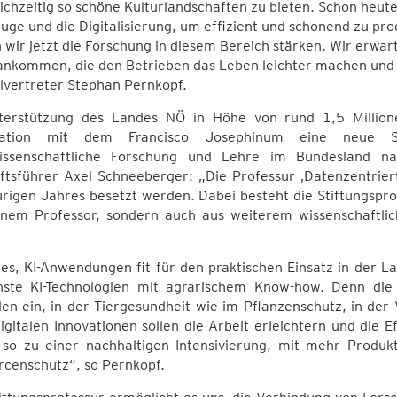
ichzeitig so schöne Kulturlandschaften zu bieten. Schon heu
ge und die Digitalisierung, um effizient und schonend zu pro
wir jetzt die Forschung in diesem Bereich stärken. Wir erwar
ankommen, die den Betrieben das Leben leichter machen und d
lvertreter Stephan Pernkopf.
terstützung des Landes NÖ in Höhe von rund 1,5 Millio
ration mit dem Francisco Josephinum eine neue Stif
issenschaftliche Forschung und Lehre im Bundesland na
tsführer Axel Schneeberger: „Die Professur ‚Datenzentriert
rigen Jahres besetzt werden. Dabei besteht die Stiftungsprof
inem Professor, sondern auch aus weiterem wissenschaftli
t es, KI-Anwendungen fit für den praktischen Einsatz in der
ste KI-Technologien mit agrarischem Know-how. Denn die
en ein, in der Tiergesundheit wie im Pflanzenschutz, in der
igitalen Innovationen sollen die Arbeit erleichtern und die 
 so zu einer nachhaltigen Intensivierung, mit mehr Produkt
rcenschutz“, so Pernkopf.