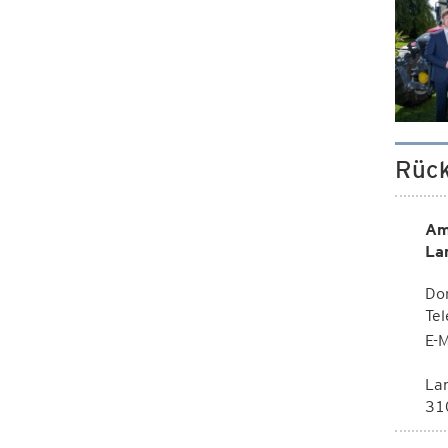
Rück
Am
La
Dor
Te
E-M
La
310