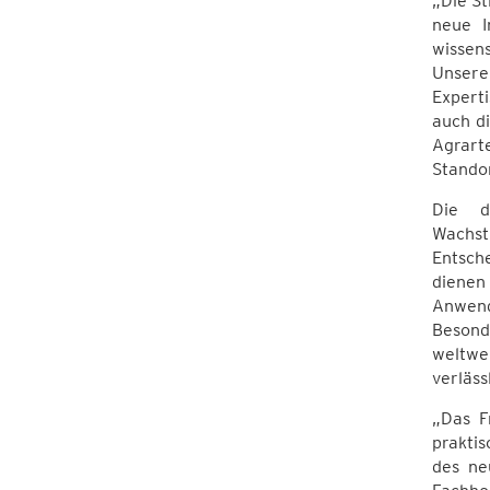
„Die St
neue I
wissens
Unsere
Experti
auch d
Agrart
Standor
Die d
Wachs
Entsch
dienen
Anwend
Besond
weltwe
verläs
„Das F
praktis
des ne