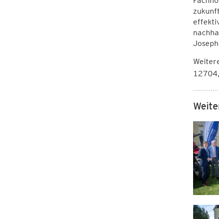
Fachho
zukunft
effekt
nachha
Joseph
Weiter
12704,
Weite