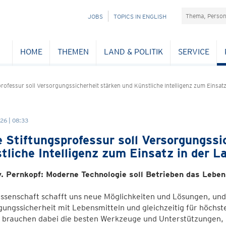
Suchefeld
NAVIGATION
JOBS
TOPICS IN ENGLISH
ÜBERSPRINGEN
HOME
THEMEN
LAND & POLITIK
SERVICE
rofessur soll Versorgungssicherheit stärken und Künstliche Intelligenz zum Einsat
26 | 08:33
 Stiftungsprofessur soll Versorgungssi
tliche Intelligenz zum Einsatz in der L
. Pernkopf: Moderne Technologie soll Betrieben das Leben
ssenschaft schafft uns neue Möglichkeiten und Lösungen, und
ungssicherheit mit Lebensmitteln und gleichzeitig für höchst
 brauchen dabei die besten Werkzeuge und Unterstützungen,