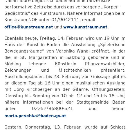
Daliah Touré begibt sich dabei auf eine tänzerisch-
performative Zeitreise durch das verborgene „Körper-
Gedächtnis" des Kunstraums. Nähere Informationen beim
Kunstraum NOE unter 01/9042111, e-mail
office@kunstraum.net
und
www.kunstraum.net
.
Ebenfalls heute, Freitag, 14. Februar, wird um 19 Uhr im
Haus der Kunst in Baden die Ausstellung „Spielerische
Bewegungsräume“ von Veronika Wandl eröffnet, in der
die in St. Margarethen in Salzburg geborene und in
Mödling lebende Künstlerin Pflanzenwalzbilder,
Zeichnungen und Mischtechniken präsentiert.
Ausstellungsdauer: bis 23. Februar; zur Finissage gibt es
an diesem Tag ab 16 Uhr einen musikalischen Ausklang
mit Jörg Kirchberger an der Gitarre. Öffnungszeiten:
Dienstag bis Sonntag von 10 bis 12 und 15 bis 18 Uhr;
nähere Informationen bei der Stadtgemeinde Baden
unter 02252/86800-521 und e-mail
maria.peschka@baden.gv.at
.
Gestern, Donnerstag, 13. Februar, wurde auf Schloss